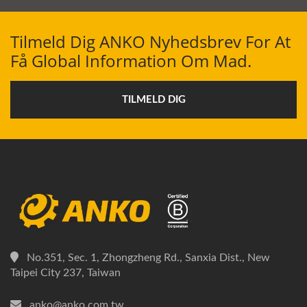
Tilmeld Dig ANKO Nyhedsbrev For At
Få Global Information Om Mad.
TILMELD DIG
No.351, Sec. 1, Zhongzheng Rd., Sanxia Dist., New
Taipei City 237, Taiwan
anko@anko.com.tw