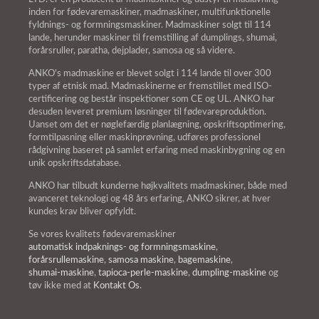
inden for fødevaremaskiner, madmaskiner, multifunktionelle
fyldnings- og formningsmaskiner. Madmaskiner solgt til 114
lande, herunder maskiner til fremstilling af dumplings, shumai,
forårsruller, paratha, dejplader, samosa og så videre.
ANKO's madmaskine er blevet solgt i 114 lande til over 300
typer af etnisk mad. Madmaskinerne er fremstillet med ISO-
certificering og består inspektioner som CE og UL. ANKO har
desuden leveret premium løsninger til fødevareproduktion.
Uanset om det er nøglefærdig planlægning, opskriftsoptimering,
formtilpasning eller maskinprøvning, udføres professionel
rådgivning baseret på samlet erfaring med maskinbygning og en
unik opskriftsdatabase.
ANKO har tilbudt kunderne højkvalitets madmaskiner, både med
avanceret teknologi og 48 års erfaring, ANKO sikrer, at hver
kundes krav bliver opfyldt.
Se vores kvalitets fødevaremaskiner
automatisk indpaknings- og formningsmaskine
,
forårsrullemaskine
,
samosa maskine
,
bagemaskine
,
shumai-maskine
,
tapioca-perle-maskine
,
dumpling-maskine
og
tøv ikke med at
Kontakt Os
.