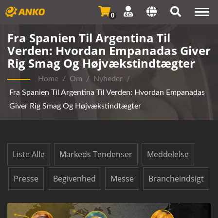
Togg
0
navi
Fra Spanien Til Argentina Til
Verden: Hvordan Empanadas Giver
Rig Smag Og Højvækstindtægter
Home
/
Om
/
Nyheder
/
Fra Spanien Til Argentina Til Verden: Hvordan Empanadas
Giver Rig Smag Og Højvækstindtægter
Liste Alle
Markeds Tendenser
Meddelelse
Presse
Begivenhed
Messe
Brancheindsigt