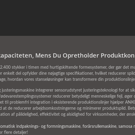
apaciteten, Mens Du Opretholder Produktkon
.400 stykker i timen med hurtigskiftende formesystemer, der gør det muli
er enkelt del opfylder dine nøjagtige specifikationer, hvilket reducerer s
age, hvordan vores stanseløsninger kan transformere din produktionslinjee
steringsmaskine integrerer sensorudstyret justeringsteknologi for at sik
ødevarestemplingssystemer reducerer betydeligt menneskelige fejl, øger dr
net til problemfri integration i eksisterende produktionslinjer hjælper 
 at de reducerer arbejdsomkostningerne og minimerer produktspild. Betr
ion af pålidelighed, effektivitet og alsidighed for virksomheder, der øns
tomatisk indpaknings- og formningsmaskine
,
forårsrullemaskine
,
samosa 
r flere detaljer!