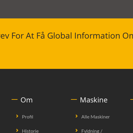
ev For At Få Global Information O
Om
Maskine
Profil
Alle Maskiner
Historie
Fyldning /