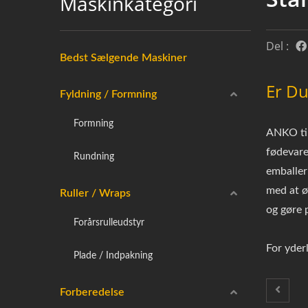
Maskinkategori
Del :
Bedst Sælgende Maskiner
Er Du
Fyldning / Formning
Formning
ANKO til
fødevare
Rundning
emballer
med at ø
Ruller / Wraps
og gøre p
Forårsrulleudstyr
For yder
Plade / Indpakning
Forberedelse