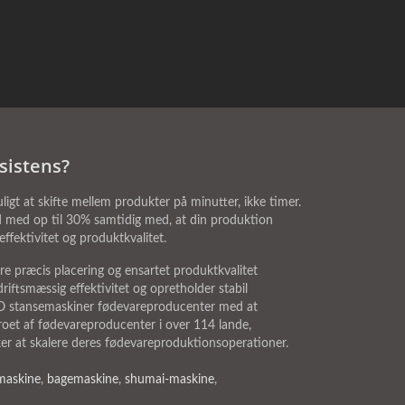
sistens?
gt at skifte mellem produkter på minutter, ikke timer.
pild med op til 30% samtidig med, at din produktion
ffektivitet og produktkvalitet.
re præcis placering og ensartet produktkvalitet
iftsmæssig effektivitet og opretholder stabil
ANKO stansemaskiner fødevareproducenter med at
oet af fødevareproducenter i over 114 lande,
ker at skalere deres fødevareproduktionsoperationer.
maskine
,
bagemaskine
,
shumai-maskine
,