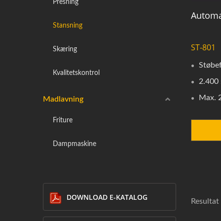
Presning
Automa
Stansning
ST-801
Skæring
Støbef
Kvalitetskontrol
2.400 
Max. 
Madlavning
Friture
Dampmaskine
DOWNLOAD E-KATALOG
Resultat 