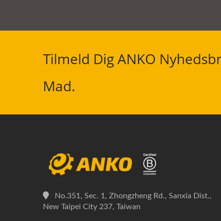
Tilmeld Dig ANKO Nyhedsbr
Mad.
No.351, Sec. 1, Zhongzheng Rd., Sanxia Dist.,
New Taipei City 237, Taiwan