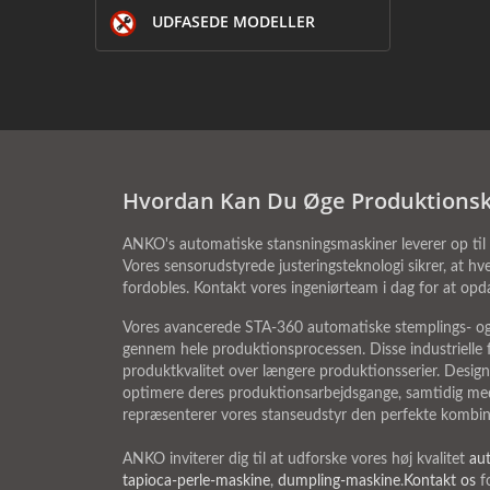
UDFASEDE MODELLER
Hvordan Kan Du Øge Produktionsk
ANKO's automatiske stansningsmaskiner leverer op til 2
Vores sensorudstyrede justeringsteknologi sikrer, at hv
fordobles. Kontakt vores ingeniørteam i dag for at opd
Vores avancerede STA-360 automatiske stemplings- og ju
gennem hele produktionsprocessen. Disse industrielle f
produktkvalitet over længere produktionsserier. Desig
optimere deres produktionsarbejdsgange, samtidig med
repræsenterer vores stanseudstyr den perfekte kombinat
ANKO inviterer dig til at udforske vores høj kvalitet
au
tapioca-perle-maskine
,
dumpling-maskine
.
Kontakt os
fo