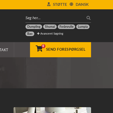
STØTTE
DANSK
Dumpling
Shumai
Forårsrulle
Lumpia
Avanceret Søgning
Bao
0
TAKT
SEND FORESPØRGSEL