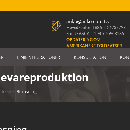
anko@anko.com.tw
Hovedkontor: +886-2-26733798
For USA&CA: +1-909-599-8186
OPDATERING OM
AMERIKANSKE TOLDSATSER
ER
LINJEINTEGRATIONER
KONSULTATION
KON
ødevareproduktion
delse
/
Stansning
nsning