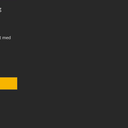
g
et med