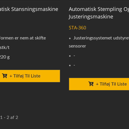
tisk Stansningsmaskine
Automatisk Stempling O
Justeringsmaskine
STA-360
ormen er nem at skifte
Justeringssystemet udstyr
sensorer
stk/t
-
220 g
-
+ Tilføj Til Liste
+ Tilføj Til Liste
1 - 2 af 2