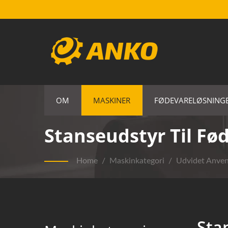
OM
MASKINER
FØDEVARELØSNING
Stanseudstyr Til F
Home
/
Maskinkategori
/
Udvidet Anven
Sta