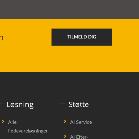
m
TILMELD DIG
Løsning
Støtte
Alle
Al Service
Fødevareløsninger
Al Efter-