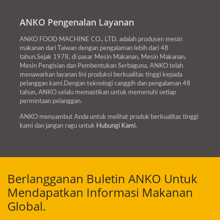
ANKO Pengenalan Layanan
ANKO FOOD MACHINE CO., LTD. adalah produsen mesin
makanan dari Taiwan dengan pengalaman lebih dari 48
tahun.Sejak 1978, di pasar Mesin Makanan, Mesin Makanan,
Mesin Pengisian dan Pembentukan Serbaguna, ANKO telah
menawarkan layanan lini produksi berkualitas tinggi kepada
pelanggan kami.Dengan teknologi canggih dan pengalaman 48
tahun, ANKO selalu memastikan untuk memenuhi setiap
permintaan pelanggan.
ANKO menyambut Anda untuk melihat produk berkualitas tinggi
kami dan jangan ragu untuk
Hubungi Kami
.
Berlangganan Buletin ANKO Untuk
Mendapatkan Informasi Makanan
Global.