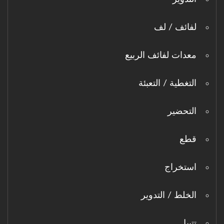
لفائف / لف
معدات لفائف الربيع
التغطية / التعبئة
التحضير
قطع
استخراج
الخلط / التدوير
تتبيل