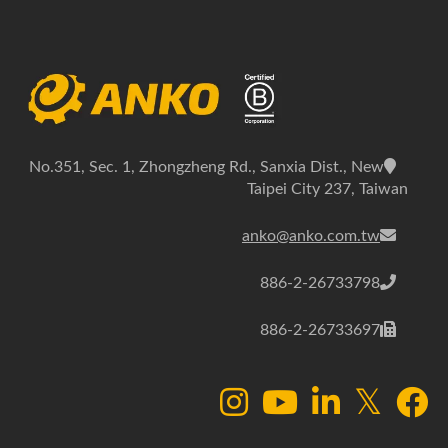
No.351, Sec. 1, Zhongzheng Rd., Sanxia Dist., New
Taipei City 237, Taiwan
anko@anko.com.tw
886-2-26733798
886-2-26733697