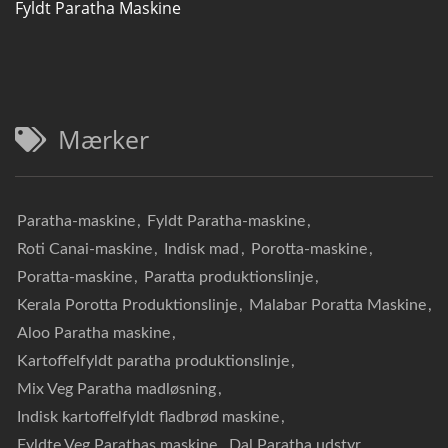
Fyldt Paratha Maskine
Mærker
Paratha-maskine
,
Fyldt Paratha-maskine
,
Roti Canai-maskine
,
Indisk mad
,
Porotta-maskine
,
Poratta-maskine
,
Paratta produktionslinje
,
Kerala Porotta Produktionslinje
,
Malabar Poratta Maskine
,
Aloo Paratha maskine
,
Kartoffelfyldt paratha produktionslinje
,
Mix Veg Paratha madløsning
,
Indisk kartoffelfyldt fladbrød maskine
,
Fyldte Veg Parathas maskine
,
Dal Paratha udstyr