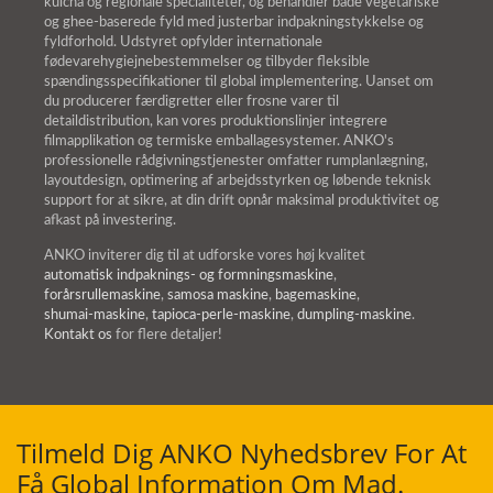
kulcha og regionale specialiteter, og behandler både vegetariske
og ghee-baserede fyld med justerbar indpakningstykkelse og
fyldforhold. Udstyret opfylder internationale
fødevarehygiejnebestemmelser og tilbyder fleksible
spændingsspecifikationer til global implementering. Uanset om
du producerer færdigretter eller frosne varer til
detaildistribution, kan vores produktionslinjer integrere
filmapplikation og termiske emballagesystemer. ANKO's
professionelle rådgivningstjenester omfatter rumplanlægning,
layoutdesign, optimering af arbejdsstyrken og løbende teknisk
support for at sikre, at din drift opnår maksimal produktivitet og
afkast på investering.
ANKO inviterer dig til at udforske vores høj kvalitet
automatisk indpaknings- og formningsmaskine
,
forårsrullemaskine
,
samosa maskine
,
bagemaskine
,
shumai-maskine
,
tapioca-perle-maskine
,
dumpling-maskine
.
Kontakt os
for flere detaljer!
Tilmeld Dig ANKO Nyhedsbrev For At
Få Global Information Om Mad.