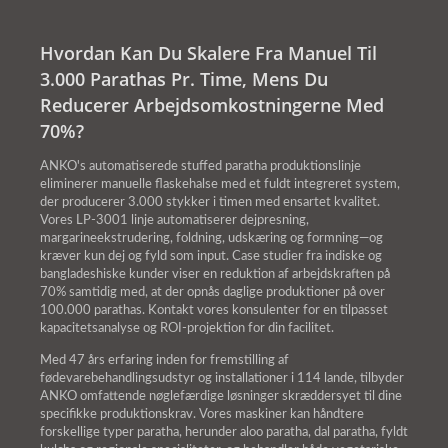
Hvordan Kan Du Skalere Fra Manuel Til
3.000 Parathas Pr. Time, Mens Du
Reducerer Arbejdsomkostningerne Med
70%?
ANKO's automatiserede stuffed paratha produktionslinje
eliminerer manuelle flaskehalse med et fuldt integreret system,
der producerer 3.000 stykker i timen med ensartet kvalitet.
Vores LP-3001 linje automatiserer dejpresning,
margarineekstrudering, foldning, udskæring og formning—og
kræver kun dej og fyld som input. Case studier fra indiske og
bangladeshiske kunder viser en reduktion af arbejdskraften på
70% samtidig med, at der opnås daglige produktioner på over
100.000 parathas. Kontakt vores konsulenter for en tilpasset
kapacitetsanalyse og ROI-projektion for din facilitet.
Med 47 års erfaring inden for fremstilling af
fødevarebehandlingsudstyr og installationer i 114 lande, tilbyder
ANKO omfattende nøglefærdige løsninger skræddersyet til dine
specifikke produktionskrav. Vores maskiner kan håndtere
forskellige typer paratha, herunder aloo paratha, dal paratha, fyldt