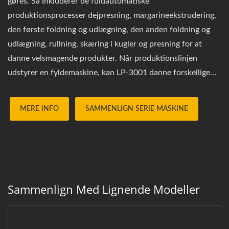
gøres. Så inkluderer de fuldautomatiske
produktionsprocesser dejpresning, margarineekstrudering,
den første foldning og udlægning, den anden foldning og
udlægning, rullning, skæring i kugler og presning for at
danne velsmagende produkter. Når produktionslinjen
udstyrer en fyldemaskine, kan LP-3001 danne forskellige
smagsvarianter af fyldte bagværk, såsom karrybagværk,
barbecue svinekødsbagværk, bønnepasta bagværk osv.
MERE INFO
SAMMENLIGN SERIE MASKINE
Ønsker du at få et hurtigt tilbud og rådgivning? Klik venligst
på knappen nedenfor og udfyld formularen.
Sammenlign Med Lignende Modeller