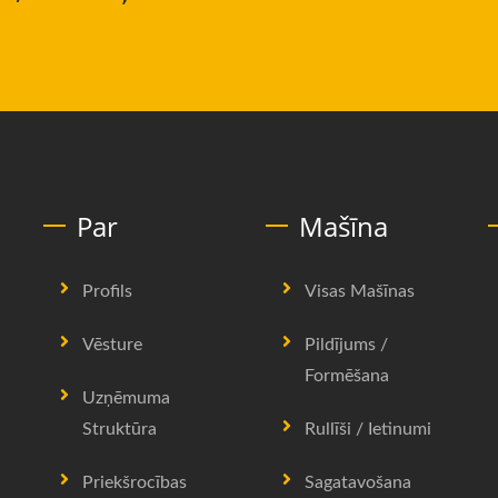
Par
Mašīna
Profils
Visas Mašīnas
Vēsture
Pildījums /
Formēšana
Uzņēmuma
Struktūra
Rullīši / Ietinumi
Priekšrocības
Sagatavošana