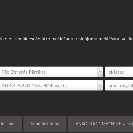
lūkojot zemāk esošo ātro meklēšanu, risinājumu meklēšanu vai ka
Pēc Etniskās Pārtikas
Iekārtas
ANKO FOOD MACHINE valstij
Line Integra
isinājumi
Food Solutions
ANKO FOOD MACHINE valstij