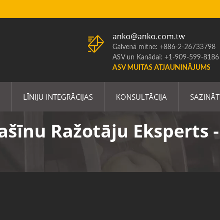
anko@anko.com.tw
Galvenā mītne: +886-2-26733798
ASV un Kanādai: +1-909-599-8186
ASV MUITAS ATJAUNINĀJUMS
LĪNIJU INTEGRĀCIJAS
KONSULTĀCIJA
SAZINĀT
ašīnu Ražotāju Eksperts