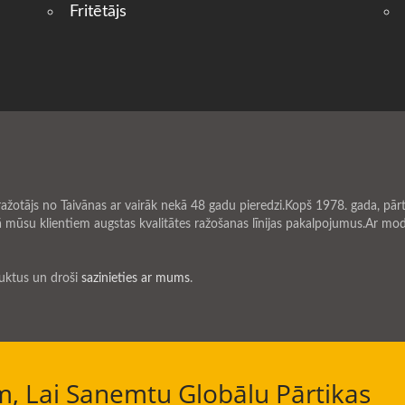
Fritētājs
ājs no Taivānas ar vairāk nekā 48 gadu pieredzi.Kopš 1978. gada, pārti
 mūsu klientiem augstas kvalitātes ražošanas līnijas pakalpojumus.Ar m
duktus un droši
sazinieties ar mums
.
, Lai Saņemtu Globālu Pārtikas