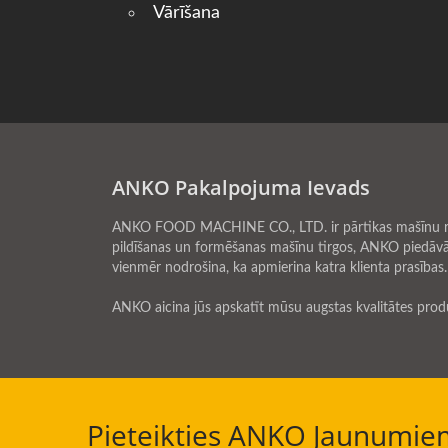
Vārīšana
ANKO Pakalpojuma Ievads
ANKO FOOD MACHINE CO., LTD. ir pārtikas mašīnu ražot
pildīšanas un formēšanas mašīnu tirgos, ANKO piedāvā
vienmēr nodrošina, ka apmierina katra klienta prasības.
ANKO aicina jūs apskatīt mūsu augstas kvalitātes pro
Pieteikties ANKO Jaunumiem