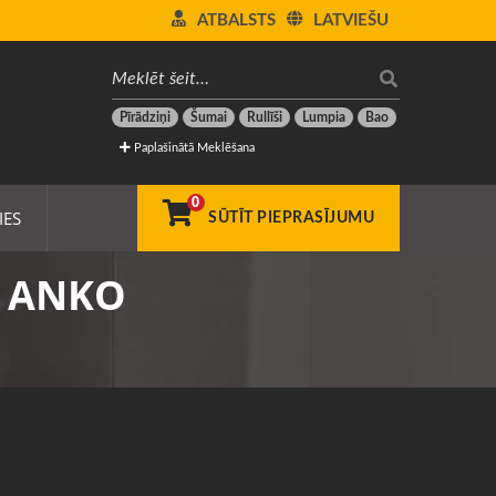
ATBALSTS
LATVIEŠU
Pīrādziņi
Šumai
Rullīši
Lumpia
Bao
Paplašinātā Meklēšana
0
IES
SŪTĪT PIEPRASĪJUMU
 - ANKO