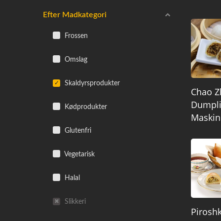
Efter Madkategori
Frossen
Omslag
Skaldyrsprodukter
Chao Z
Dumpl
Kødprodukter
Maskin
Glutenfri
Vegetarisk
Halal
Slikkeri
Piroshk