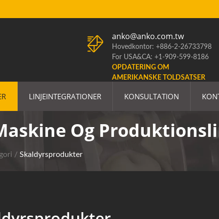
anko@anko.com.tw
Hovedkontor: +886-2-26733798
For USA&CA: +1-909-599-8186
OPDATERING OM
AMERIKANSKE TOLDSATSER
ER
LINJEINTEGRATIONER
KONSULTATION
KON
Maskine Og Produktionsli
gori
/
Skaldyrsprodukter
ldyrsprodukter