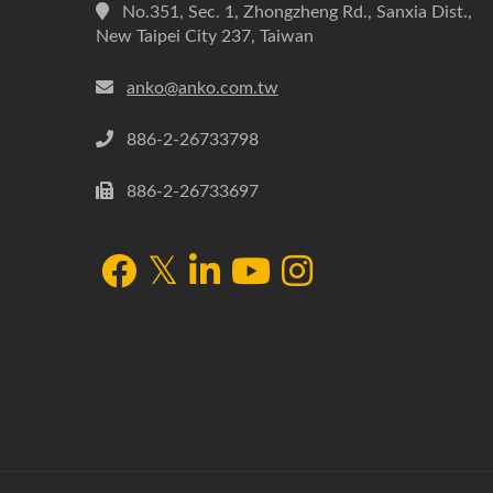
No.351, Sec. 1, Zhongzheng Rd., Sanxia Dist.,
New Taipei City 237, Taiwan
anko@anko.com.tw
886-2-26733798
886-2-26733697