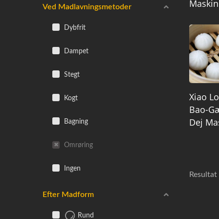
Maskin
Ved Madlavningsmetoder
Dybfrit
Dampet
Stegt
Xiao L
Kogt
Bao-Gæ
Dej Ma
Bagning
Omrøring
Ingen
Resultat 
Efter Madform
Rund