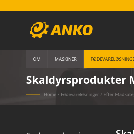
OM
MASKINER
FØDEVARELØSNING
Skaldyrsprodukter 
Home
/
Fødevareløsninger
/
Efter Madkate
Ska