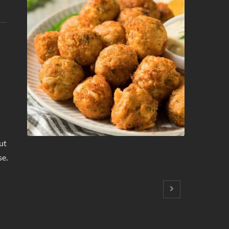
ut
se.