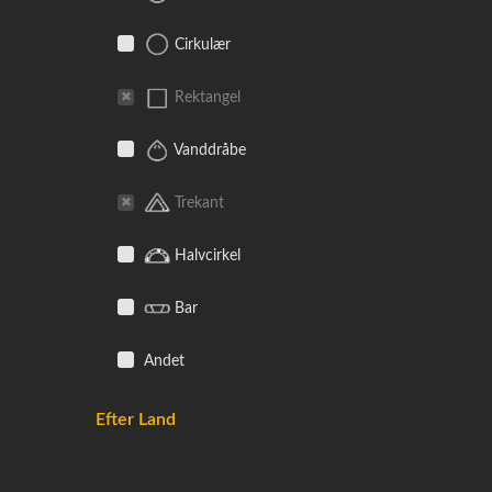
Cirkulær
Rektangel
Vanddråbe
Trekant
Halvcirkel
Bar
Andet
Efter Land