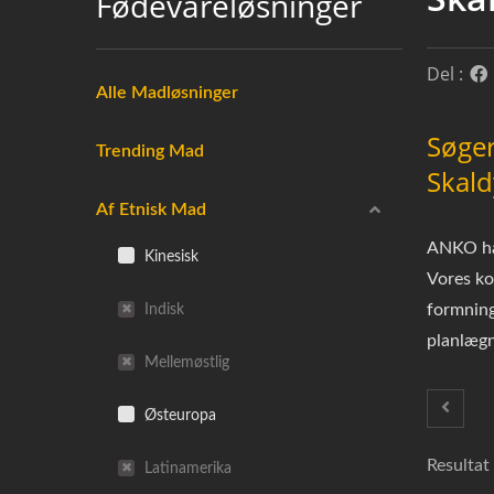
Fødevareløsninger
Del :
Alle Madløsninger
Søger
Trending Mad
Skald
Af Etnisk Mad
ANKO har
Kinesisk
Vores ko
Indisk
formning
planlægn
Mellemøstlig
Østeuropa
Resultat 
Latinamerika