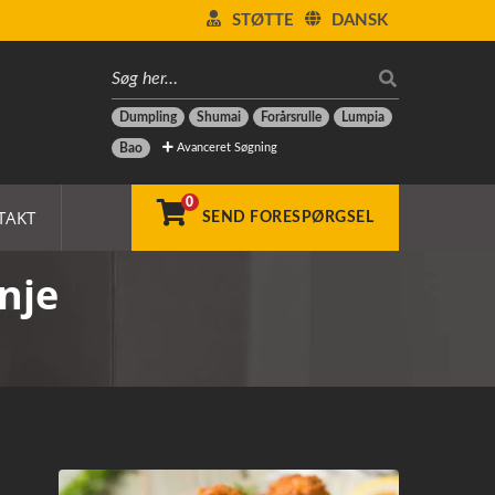
STØTTE
DANSK
Dumpling
Shumai
Forårsrulle
Lumpia
Avanceret Søgning
Bao
0
TAKT
SEND FORESPØRGSEL
nje