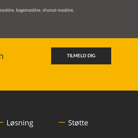
maskine
,
bagemaskine
,
shumai-maskine
,
m
TILMELD DIG
Løsning
Støtte