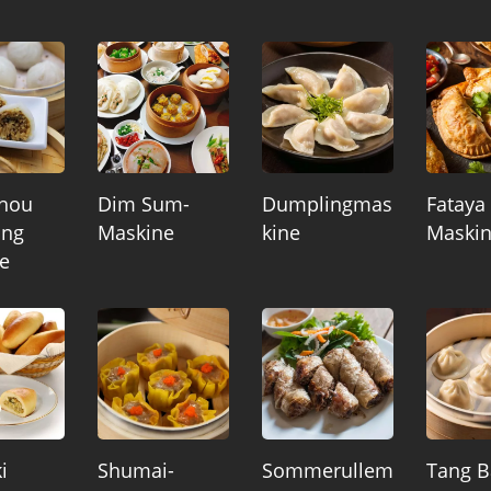
hou
Dim Sum-
Dumplingmas
Fataya
ing
Maskine
Kine
Maski
e
i
Shumai-
Sommerullem
Tang 