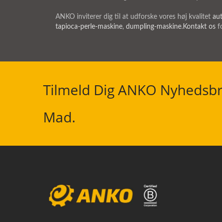
ANKO inviterer dig til at udforske vores høj kvalitet
au
tapioca-perle-maskine
,
dumpling-maskine
.
Kontakt os
fo
Tilmeld Dig ANKO Nyhedsbr
Mad.