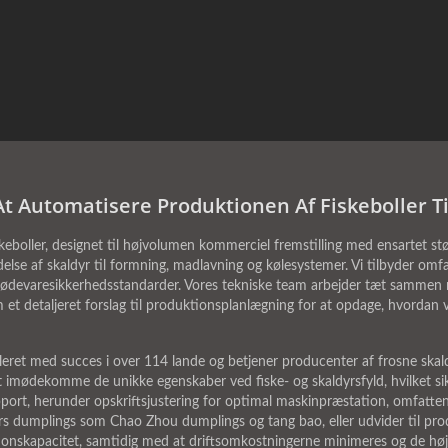
t Automatisere Produktionen Af Fiskeboller T
skeboller, designet til højvolumen kommerciel fremstilling med ensartet st
lse af skaldyr til formning, madlavning og kølesystemer. Vi tilbyder omf
e fødevaresikkerhedsstandarder. Vores tekniske team arbejder tæt sammen 
 detaljeret forslag til produktionsplanlægning for at opdage, hvordan vo
talleret med succes i over 114 lande og betjener producenter af frosne ska
t imødekomme de unikke egenskaber ved fiske- og skaldyrsfyld, hvilket sik
port, herunder opskriftsjustering for optimal maskinpræstation, omfatte
rs dumplings som Chao Zhou dumplings og tang bao, eller udvider til produ
onskapacitet, samtidig med at driftsomkostningerne minimeres og de høj