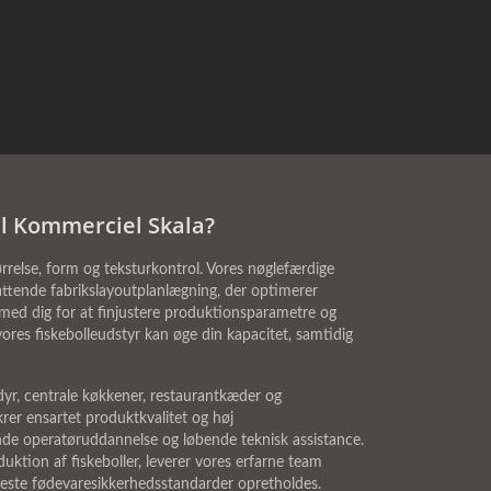
il Kommerciel Skala?
ørrelse, form og teksturkontrol. Vores nøglefærdige
attende fabrikslayoutplanlægning, der optimerer
med dig for at finjustere produktionsparametre og
res fiskebolleudstyr kan øge din kapacitet, samtidig
ldyr, centrale køkkener, restaurantkæder og
rer ensartet produktkvalitet og høj
nde operatøruddannelse og løbende teknisk assistance.
ktion af fiskeboller, leverer vores erfarne team
este fødevaresikkerhedsstandarder opretholdes.