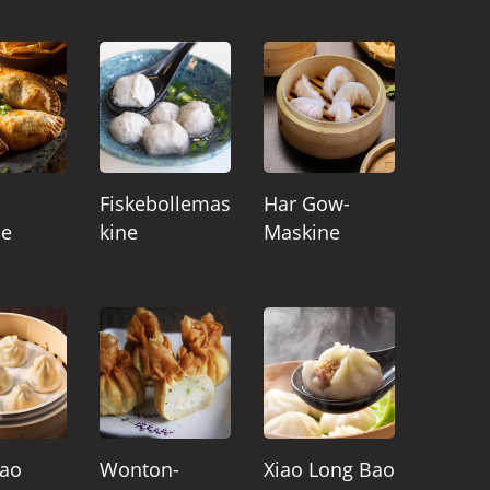
Fiskebollemas
Har Gow-
ne
Kine
Maskine
Bao
Wonton-
Xiao Long Bao