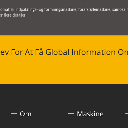
tomatisk indpaknings- og formningsmaskine
,
forårsrullemaskine
,
samosa 
r flere detaljer!
ev For At Få Global Information O
Om
Maskine