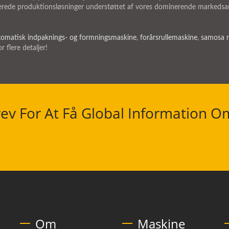
ede produktionsløsninger understøttet af vores dominerende markedsan
tomatisk indpaknings- og formningsmaskine
,
forårsrullemaskine
,
samosa 
r flere detaljer!
ev For At Få Global Information O
Om
Maskine