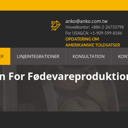
anko@anko.com.tw
Hovedkontor: +886-2-26733798
For USA&CA: +1-909-599-8186
OPDATERING OM
AMERIKANSKE TOLDSATSER
ER
LINJEINTEGRATIONER
KONSULTATION
KON
en For Fødevareproduktio