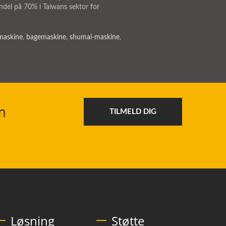
del på 70% i Taiwans sektor for
maskine
,
bagemaskine
,
shumai-maskine
,
m
TILMELD DIG
Løsning
Støtte