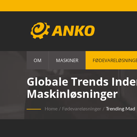
OM
MASKINER
FØDEVARELØSNING
Globale Trends Ind
Maskinløsninger
Home
/
Fødevareløsninger
/
Trending Mad