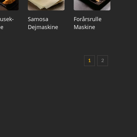
usek-
Samosa
Forårsrulle
ne
Dejmaskine
Maskine
1
2