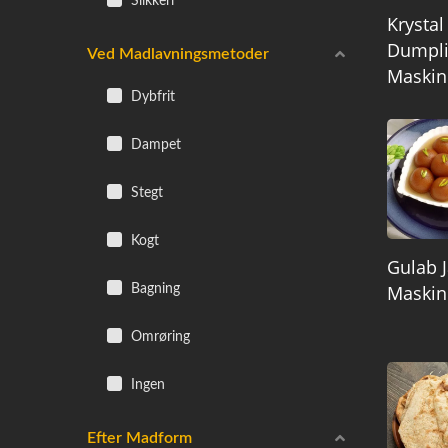
Slikkeri
Krystal
Dumpl
Ved Madlavningsmetoder
Maskin
Dybfrit
Dampet
Stegt
Kogt
Gulab 
Maskin
Bagning
Omrøring
Ingen
Efter Madform