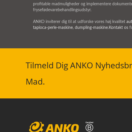
profitable madmuligheder og implementere dokumenter
frysefødevarebehandlingsudstyr.
ANKO inviterer dig til at udforske vores høj kvalitet
au
tapioca-perle-maskine
,
dumpling-maskine
.
Kontakt os
fo
Tilmeld Dig ANKO Nyhedsbr
Mad.