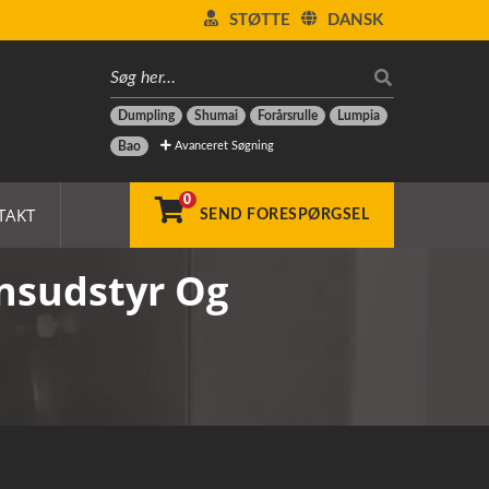
STØTTE
DANSK
Dumpling
Shumai
Forårsrulle
Lumpia
Avanceret Søgning
Bao
0
TAKT
SEND FORESPØRGSEL
nsudstyr Og