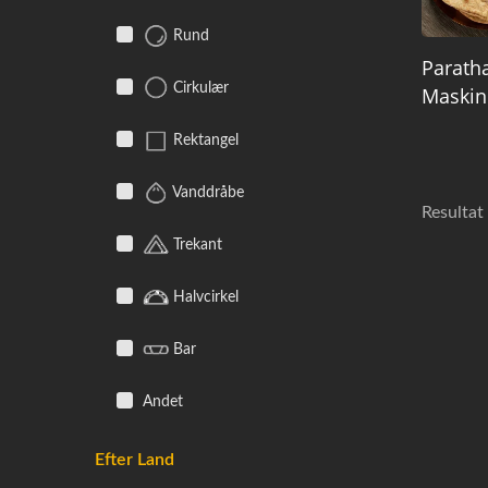
Rund
Parath
Cirkulær
Maskin
Rektangel
Vanddråbe
Resultat 
Trekant
Halvcirkel
Bar
Andet
Efter Land