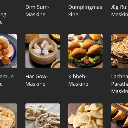
Dim Sum-
Dumplingmas
Æg Rul
ing
Maskine
Kine
Maski
e
Jamun
Har Gow-
Kibbeh-
Lachh
e
Maskine
Maskine
Parath
Maski