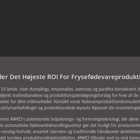
der Det Højeste ROI For Frysefødevareprodukti
 114 lande, viser dumplings, empanadas, samosas og paratha konsekvent d
ljeret markedsanalyse og produktionsplanlægningsforslag for hver af de 35
gheder for dine målmarkeder. Kontakt vores fødevareproduktionskonsulent
styrsanbefalinger og produktionslinje-layouts tilpasset din investering
 med ANKO's patenterede indpaknings- og formningsteknologi, der sikrer e
res automatiske fødevarebehandlingsudstyr gør det muligt for producente
-omslag-forhold, ensartet størrelse og traditionelle håndlavede æstetikk
plet turnkey produktionslinjeinstallation, ANKO tilbyder end-to-end konsu