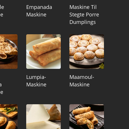
le
Empanada
Maskine Til
ne
Maskine
Stegte Porre
Dumplings
a
Lumpia-
Maamoul-
a
Maskine
Maskine
ne