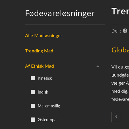
Tre
Fødevareløsninger
Del :
Alle Madløsninger
Glob
Trending Mad
Af Etnisk Mad
Vil du g
uundgåel
Kinesisk
vælger A
med dig. 
Indisk
fødevare
Mellemøstlig
Østeuropa