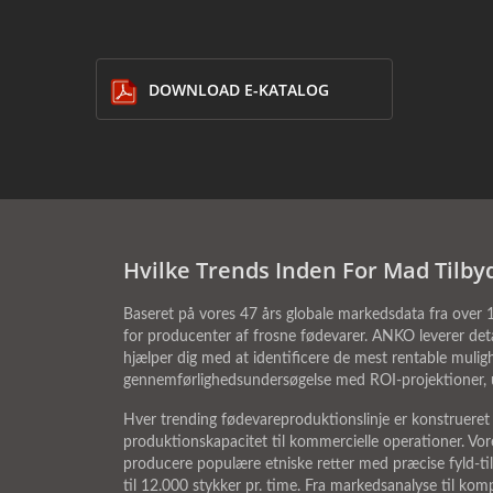
DOWNLOAD E-KATALOG
Hvilke Trends Inden For Mad Tilby
Baseret på vores 47 års globale markedsdata fra over
for producenter af frosne fødevarer. ANKO leverer deta
hjælper dig med at identificere de mest rentable muli
gennemførlighedsundersøgelse med ROI-projektioner, ud
Hver trending fødevareproduktionslinje er konstrueret
produktionskapacitet til kommercielle operationer. Vo
producere populære etniske retter med præcise fyld-til
til 12.000 stykker pr. time. Fra markedsanalyse til kom