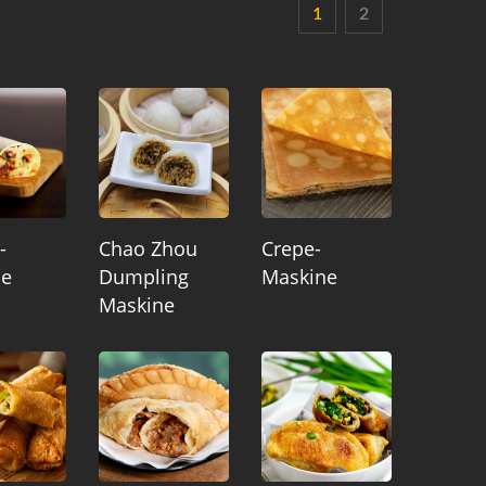
1
2
-
Chao Zhou
Crepe-
ne
Dumpling
Maskine
Maskine