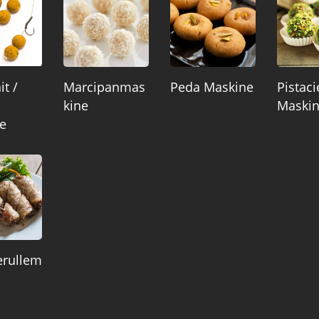
it /
Marcipanmas
Peda Maskine
Pistac
Kine
Maski
e
rullem