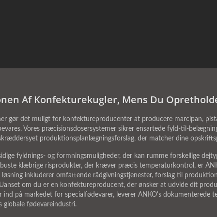
onen Af Konfekturekugler, Mens Du Oprethold
 gør det muligt for konfektureproducenter at producere marcipan, pista
vares. Vores præcisionsdosersystemer sikrer ensartede fyld-til-belægnin
skræddersyet produktionsplanlægningsforslag, der matcher dine opskrifts
dige fyldnings- og formningsmuligheder, der kan rumme forskellige dejtype
 robuste klæbrige risprodukter, der kræver præcis temperaturkontrol, er 
sning inkluderer omfattende rådgivningstjenester, forslag til produktion
r. Uanset om du er en konfektureproducent, der ønsker at udvide dit prod
r ind på markedet for specialfødevarer, leverer ANKO's dokumenterede tek
s globale fødevareindustri.