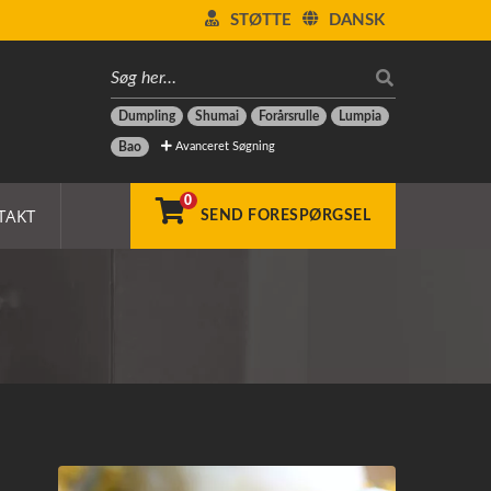
STØTTE
DANSK
Dumpling
Shumai
Forårsrulle
Lumpia
Avanceret Søgning
Bao
0
TAKT
SEND FORESPØRGSEL