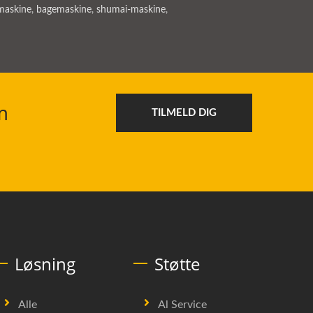
maskine
,
bagemaskine
,
shumai-maskine
,
m
TILMELD DIG
Løsning
Støtte
Alle
Al Service