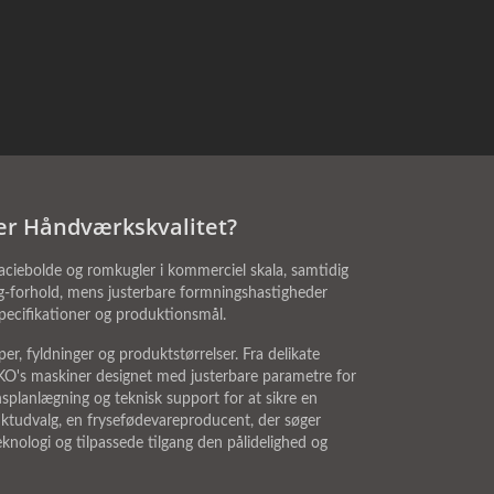
er Håndværkskvalitet?
ciebolde og romkugler i kommerciel skala, samtidig
g-forhold, mens justerbare formningshastigheder
pecifikationer og produktionsmål.
r, fyldninger og produktstørrelser. Fra delikate
ANKO's maskiner designet med justerbare parametre for
splanlægning og teknisk support for at sikre en
uktudvalg, en frysefødevareproducent, der søger
nologi og tilpassede tilgang den pålidelighed og