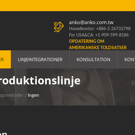
anko@anko.com.tw
Hovedkontor: +886-2-26733798
For USA&CA: +1-909-599-8186
OPDATERING OM
AMERIKANSKE TOLDSATSER
ER
LINJEINTEGRATIONER
KONSULTATION
KON
roduktionslinje
ngsmetoder
/
Ingen
en