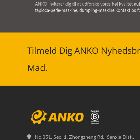
ANKO inviterer dig til at udforske vores høj kvalitet
au
tapioca-perle-maskine
,
dumpling-maskine
.
Kontakt os
fo
Tilmeld Dig ANKO Nyhedsbr
Mad.
No.351, Sec. 1, Zhongzheng Rd., Sanxia Dist.,