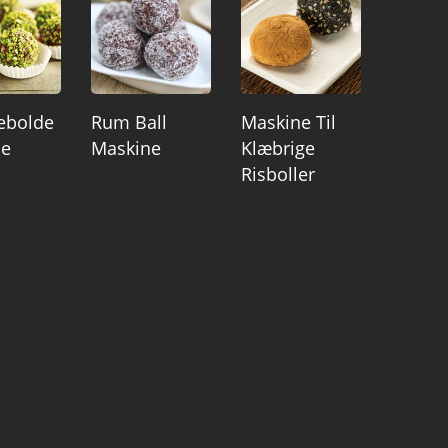
iebolde
Rum Ball
Maskine Til
ne
Maskine
Klæbrige
Risboller