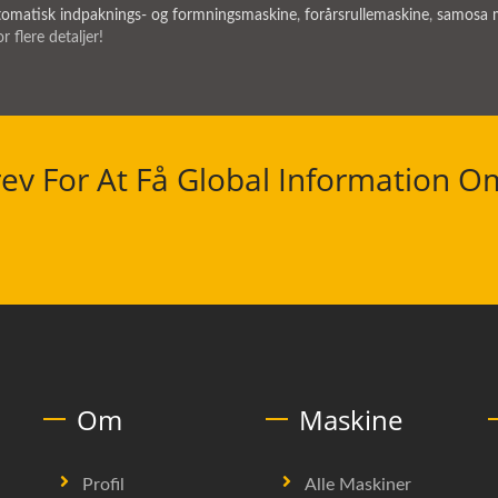
tomatisk indpaknings- og formningsmaskine
,
forårsrullemaskine
,
samosa 
r flere detaljer!
ev For At Få Global Information O
Om
Maskine
Profil
Alle Maskiner