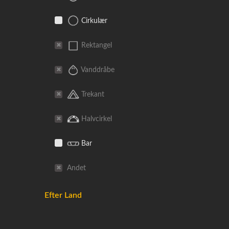
Cirkulær
Rektangel
Vanddråbe
Trekant
Halvcirkel
Bar
Andet
Efter Land