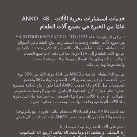
خدمات استشارات تجربة الآلات | ANKO - 48
عامًا من الخبرة في تصنيع آلات الطعام
تقع في تايوان منذ عام 1978، ANKO FOOD MACHINE CO., LTD.
هي مزود لآلات الطعام وخدمات استشارات إنتاج الطعام في أسواق
آلات الطعام، وآلات الطعام، وآلات التعبئة والتشكيل متعددة الأغراض.
تم بيع آلات الطعام إلى 114 دولة، بما في ذلك آلات صنع الطعام
للزلابية، والشوماي، ولفائف الربيع، والبراثا، وورقة المعجنات،
والساموسا وما إلى ذلك.
تم بيع آلة الطعام الخاصة بـ ANKO في 114 دولة لأكثر من 300 نوع
من الأطعمة العرقية. يتم تصنيع آلات الطعام بشهادة ISO وتخضع
لفحوصات مثل CE و UL. قدمت ANKO أيضًا حلول إنتاج غذائية متميزة.
بغض النظر عما إذا كان التخطيط الشامل، تحسين الوصفات، تخصيص
القوالب، أو تجربة الآلات، يتم إجراء استشارات احترافية بناءً على خبرة
بناء الآلات الجماعية وقاعدة بيانات الوصفات الغذائية الفريدة.
لقد كانت ANKO تقدم للعملاء آلات طعام عالية الجودة، مع تكنولوجيا
متقدمة و48 عامًا من الخبرة، تضمن ANKO تلبية احتياجات كل عميل.
اطلع على آلات الطعام عالية الجودة لدينا
آلة التشكيل والتغليف الأوتوماتيكية
,
آلة لفائف الربيع
,
آلة الساموسا
,