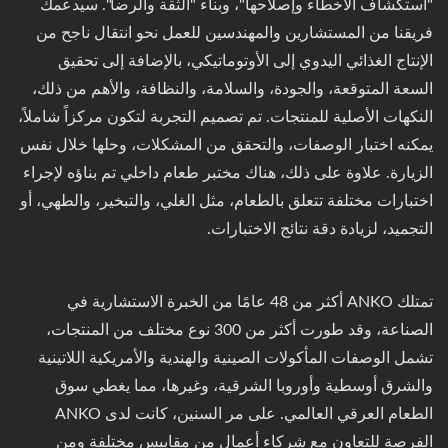
"استكشاف الأخطاء وإصلاحها"، وبناء "الثقة والرضا". سيدعمك
فريقنا من المستشارين والمهندسين للعمل نحو انتقال ناجح من
الإنتاج الغذائي اليدوي إلى الأوتوماتيكي، بالإضافة إلى تحقيق
السعة المتوقعة، والجودة، والسلامة، والنظافة، والأهم من ذلك،
النكهات الأصلية للمنتجات. تم تصميم التجربة لتكون مركزاً شاملاً،
يمكنه اختبار الوصفات، والتحقق من المشكلات، وحلها خلال نفس
الزيارة. علاوة على ذلك، هناك مختبر طعام داخلي تم بناؤه لإجراء
اختبارات مختلفة تتعلق بالطعام، مثل الغلي، والتبخير، والطهي، أو
التجميد، لزيادة دقة نتائج الاختبارات.
تمتلك ANKO أكثر من 48 عامًا من الخبرة الاستشارية في
الصناعة، وقد طورت أكثر من 300 نوع مختلف من المنتجات،
تشمل الوصفات المأكولات الصينية والهندية والأمريكية اللاتينية
والشرق أوسطية وأوروبا الشرقية، وغيرها، مما يغطي سوق
الطعام العرقي العالمي. على مر السنين، كانت لدى ANKO
الفرصة للتعاون مع شركاء أعمال من مقاييس مختلفة ومن