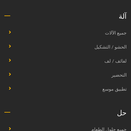
آلة
جميع الآلات
الحشو / التشكيل
لفائف / لف
التحضير
تطبيق موسع
حل
جميع حلول الطعام