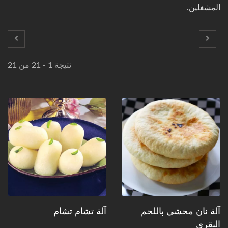
المشغلين.
نتيجة 1 - 21 من 21
آلة نان محشي باللحم
آلة تشام تشام
البقري