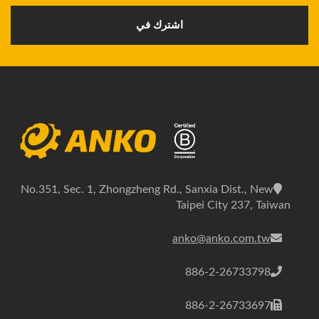
اشترك في
No.351, Sec. 1, Zhongzheng Rd., Sanxia Dist., New
Taipei City 237, Taiwan
anko@anko.com.tw
886-2-26733798
886-2-26733697