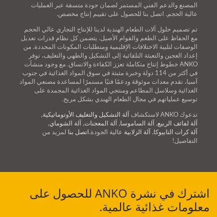
المصنع والدعم الفني المستمر لضمان جودة متسقة عبر العمليات
عالية الحجم. اتصل بنا للحصول على تقييم إنتاج مخصص.
تم تصميم حلول آلات الطعام الهندية لدينا للإنتاج التجاري عالي الحجم
مع الحفاظ على الطعم والقوام الأصيل. يتضمن كل نظام قدرات تعديل
الوصفات لتلبية الاختلافات الإقليمية ومتطلبات المكونات المحددة. من
إعداد العجين والتعبئة التلقائية إلى التشكيل والطهي والتغليف، توفر
ANKO خطوط إنتاج متكاملة تعزز الكفاءة والاتساق. مع وجود منشآت
في أكثر من 114 دولة وخبرة مثبتة في سوق المواد الغذائية في جنوب
آسيا، نقدم معدات موثوقة ودعمًا فنيًا مستمرًا لمساعدة مصنعي المواد
الغذائية وسلاسل المطاعم ومنتجي المواد الغذائية المجمدة على
توسيع عملياتهم في مجال الطعام الهندي بشكل مربح.
تدعوك ANKO لاستكشاف
آلة التشكيل والتغليف الأوتوماتيكية
,
آلة لفائف الربيع
,
آلة الساموسا
,
آلة المعجنات
,
آلة الشوماي
,
آلة كرات التابيوكا
,
آلة الزلابية
عالية الجودة.
اتصل بنا
لمزيد من
التفاصيل!
اشترك في نشرة ANKO للحصول على
معلومات غذائية عالمية.