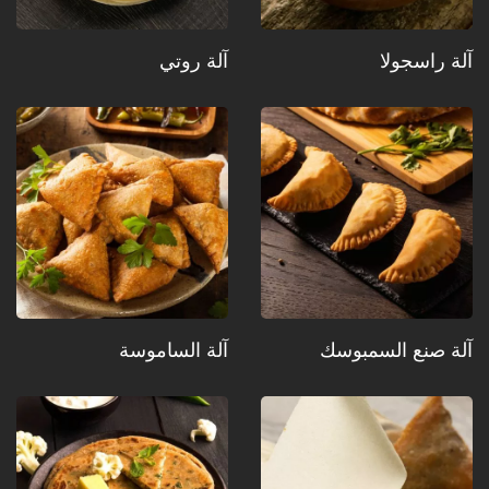
آلة راسجولا
آلة روتي
آلة صنع السمبوسك
آلة الساموسة