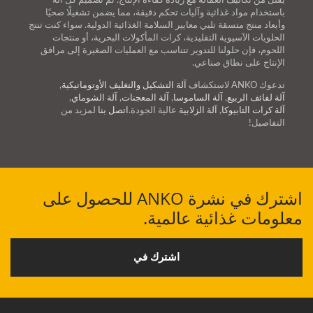
يقلل من تكاليف العمالة مع زيادة كفاءة الإنتاج. تم تصميم كل آلة
باستخدام مواد غذائية وآليات تحكم دقيقة، مما يضمن تشغيلًا صحيًا
وأبعاد منتج متسقة تلبي معايير السلامة الغذائية الدولية. سواء كنت تنتج
الحلويات الآسيوية التقليدية، كرات المأكولات البحرية، أو منتجات
اللحوم، فإن حلولنا للتدوير تتناسب مع العمليات الصغيرة إلى مرافق
الإنتاج على نطاق صناعي.
تدعوك ANKO لاستكشاف
آلة التشكيل والتغليف الأوتوماتيكية
,
آلة لفائف الربيع
,
آلة الساموسا
,
آلة المعجنات
,
آلة الشوماي
,
آلة كرات التابيوكا
,
آلة الزلابية
عالية الجودة.
اتصل بنا
لمزيد من
التفاصيل!
اشترك في نشرة ANKO للحصول على
معلومات غذائية عالمية.
اشترك في