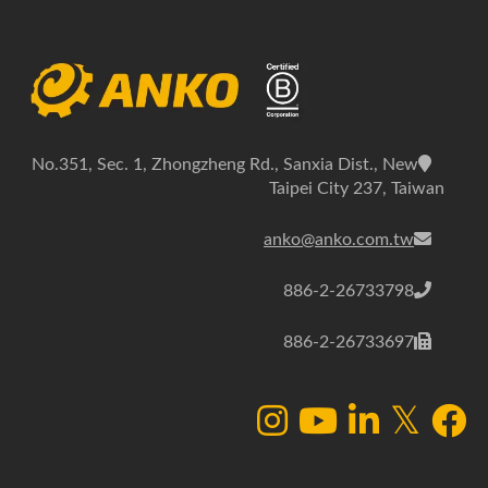
No.351, Sec. 1, Zhongzheng Rd., Sanxia Dist., New
Taipei City 237, Taiwan
anko@anko.com.tw
886-2-26733798
886-2-26733697