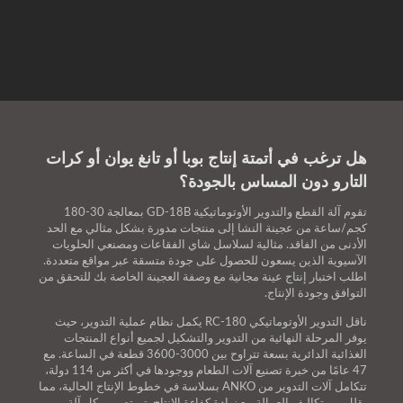
هل ترغب في أتمتة إنتاج بوبا أو تانغ يوان أو كرات
التارو دون المساس بالجودة؟
تقوم آلة القطع والتدوير الأوتوماتيكية GD-18B بمعالجة 30-180
كجم/ساعة من عجينة النشا إلى منتجات مدورة بشكل مثالي مع الحد
الأدنى من الفاقد. مثالية لسلاسل شاي الفقاعات ومصنعي الحلويات
الآسيوية الذين يسعون للحصول على جودة متسقة عبر مواقع متعددة.
اطلب اختبار إنتاج عينة مجانية مع وصفة العجينة الخاصة بك للتحقق من
التوافق وجودة الإنتاج.
ناقل التدوير الأوتوماتيكي RC-180 يكمل نظام عملية التدوير، حيث
يوفر المرحلة النهائية من التدوير والتشكيل لجميع أنواع المنتجات
الغذائية الدائرية بسعة تتراوح بين 3000-3600 قطعة في الساعة. مع
47 عامًا من خبرة تصنيع آلات الطعام ووجودها في أكثر من 114 دولة،
تتكامل آلات التدوير من ANKO بسلاسة في خطوط الإنتاج الحالية، مما