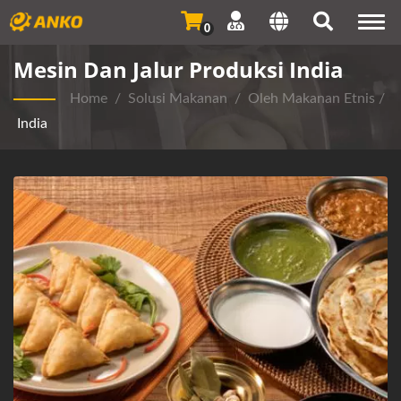
Togg
0
navi
Mesin Dan Jalur Produksi India
Home
/
Solusi Makanan
/
Oleh Makanan Etnis
/
India