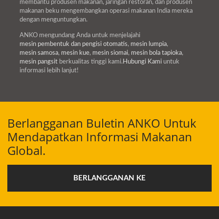
membantu produsen makanan, jaringan restoran, dan produsen
makanan beku mengembangkan operasi makanan India mereka
dengan menguntungkan.
ANKO mengundang Anda untuk menjelajahi
mesin pembentuk dan pengisi otomatis
,
mesin lumpia
,
mesin samosa
,
mesin kue
,
mesin siomai
,
mesin bola tapioka
,
mesin pangsit
berkualitas tinggi kami.
Hubungi Kami
untuk
informasi lebih lanjut!
Berlangganan Buletin ANKO Untuk
Mendapatkan Informasi Makanan
Global.
BERLANGGANAN KE