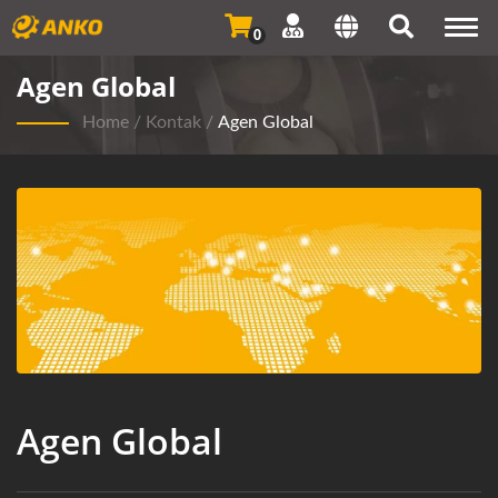
Togg
0
navi
Agen Global
Home
/
Kontak
/
Agen Global
Agen Global