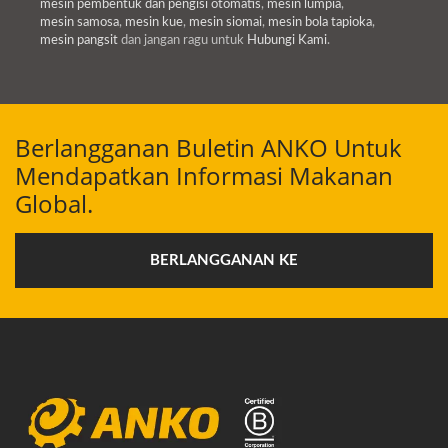
mesin pembentuk dan pengisi otomatis
,
mesin lumpia
,
mesin samosa
,
mesin kue
,
mesin siomai
,
mesin bola tapioka
,
mesin pangsit
dan jangan ragu untuk
Hubungi Kami
.
Berlangganan Buletin ANKO Untuk
Mendapatkan Informasi Makanan
Global.
BERLANGGANAN KE