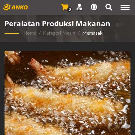
Togg
0
navi
Peralatan Produksi Makanan
Home
/
Kategori Mesin
/
Memasak