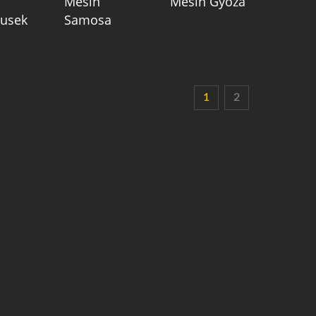
Mesin
Mesin Gyoza
usek
Samosa
1
2