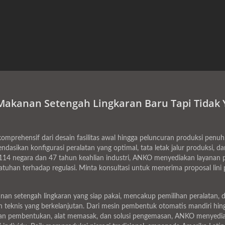
Makanan Setengah Lingkaran Baru Tapi Tidak 
omprehensif dari desain fasilitas awal hingga peluncuran produksi penuh
dasikan konfigurasi peralatan yang optimal, tata letak jalur produksi, 
114 negara dan 47 tahun keahlian industri, ANKO menyediakan layanan p
han terhadap regulasi. Minta konsultasi untuk menerima proposal lini pr
n setengah lingkaran yang siap pakai, mencakup pemilihan peralatan, des
n teknis yang berkelanjutan. Dari mesin pembentuk otomatis mandiri hing
atan pembentukan, alat memasak, dan solusi pengemasan, ANKO menyed