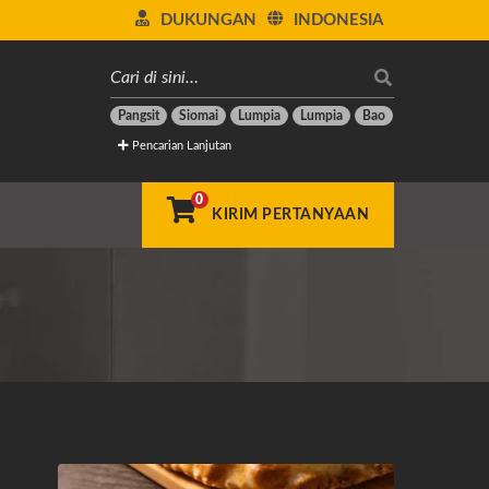
DUKUNGAN
INDONESIA
Pangsit
Siomai
Lumpia
Lumpia
Bao
Pencarian Lanjutan
0
KIRIM PERTANYAAN