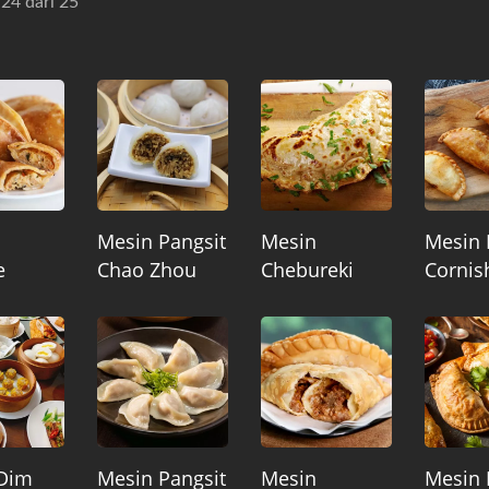
 24 dari 25
Mesin Pangsit
Mesin
Mesin 
e
Chao Zhou
Chebureki
Cornis
Dim
Mesin Pangsit
Mesin
Mesin 