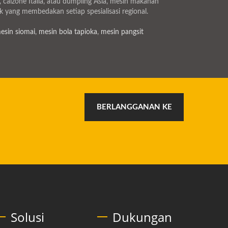
 calzone Italia, atau dumpling Asia, mesin makanan
 yang membedakan setiap spesialisasi regional.
esin siomai
,
mesin bola tapioka
,
mesin pangsit
BERLANGGANAN KE
Solusi
Dukungan