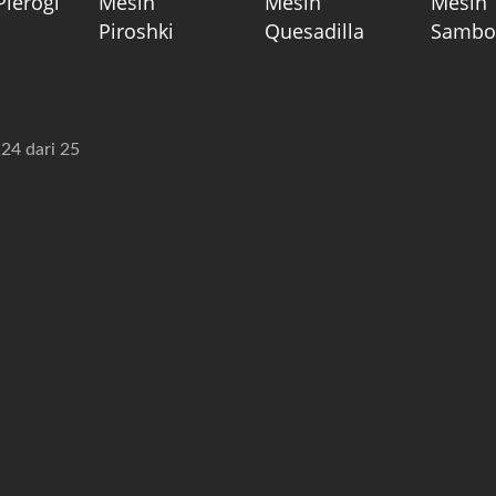
Pierogi
Mesin
Mesin
Mesin
Piroshki
Quesadilla
Sambo
 24 dari 25