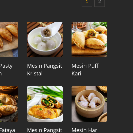
1
2
Pasty
Mesin Pangsit
Mesin Puff
h
Kristal
Kari
Fataya
Mesin Pangsit
Mesin Har