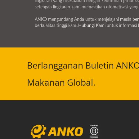
lingkaran yang disesuaikan dengan kebutuhan produksi 
setengah lingkaran kami memastikan otomatisasi yang 
ANKO mengundang Anda untuk menjelajahi
mesin pem
berkualitas tinggi kami.
Hubungi Kami
untuk informasi l
Berlangganan Buletin ANK
Makanan Global.