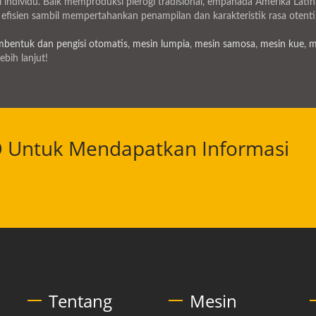
individu. Baik memproduksi pierogi tradisional, empanada Amerika Latin,
efisien sambil mempertahankan penampilan dan karakteristik rasa otentik
bentuk dan pengisi otomatis
,
mesin lumpia
,
mesin samosa
,
mesin kue
,
m
ebih lanjut!
O Untuk Mendapatkan Informasi
Tentang
Mesin