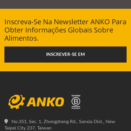
Inscreva-Se Na Newsletter ANKO Para
Obter Informações Globais Sobre
Alimentos.
INSCREVER-SE EM
No.351, Sec. 1, Zhongzheng Rd., Sanxia Dist., New
Taipei City 237, Taiwan