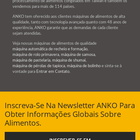
processamento de alimentos congelados em Taiwan e também os
vendemos para mais de 114 países.
ANKO tem oferecido aos clientes máquinas de alimentos de alta
qualidade, tanto com tecnologia avançada quanto com 48 anos de
experiência, ANKO garante que as demandas de cada cliente
sejam atendidas.
Veja nossas máquinas de alimentos de qualidade
máquina automática de recheio e formação
,
máquina de rolo primavera
,
máquina de samosa
,
máquina de pastelaria
,
máquina de shumai
,
máquina de pérolas de tapioca
,
máquina de bolinho
e sinta-se à
vontade para
Entrar em Contato
.
Inscreva-Se Na Newsletter ANKO Para
Obter Informações Globais Sobre
Alimentos.