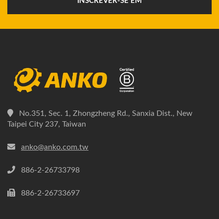
INSCREVER-SE EM
No.351, Sec. 1, Zhongzheng Rd., Sanxia Dist., New
Taipei City 237, Taiwan
anko@anko.com.tw
886-2-26733798
886-2-26733697