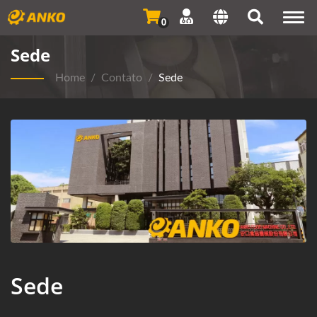
Togg
0
navi
Sede
Home
/
Contato
/
Sede
Sede