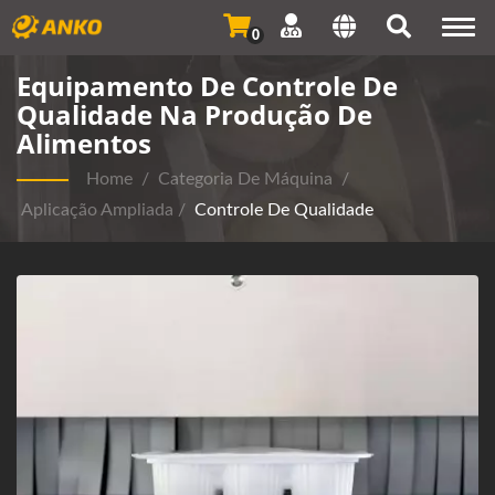
Togg
0
navi
Equipamento De Controle De
Qualidade Na Produção De
Alimentos
Home
/
Categoria De Máquina
/
Aplicação Ampliada
/
Controle De Qualidade