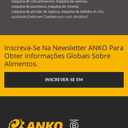
máquina de rolo primavera
,
máquina de samosa
,
máquina de pastelaria
,
máquina de shumai
,
máquina de pérolas de tapioca
,
máquina de bolinho
de alta
qualidade.
Entre em Contato
para mais detalhes!
Inscreva-Se Na Newsletter ANKO Para
Obter Informações Globais Sobre
Alimentos.
INSCREVER-SE EM