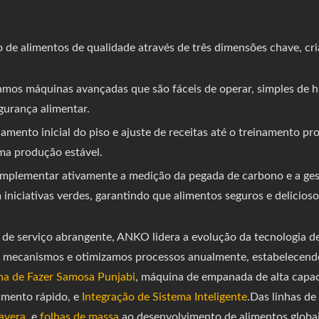
e alimentos de qualidade através de três dimensões chave, cri
mos máquinas avançadas que são fáceis de operar, simples de hi
gurança alimentar.
amento inicial do piso e ajuste de receitas até o treinamento pr
ma produção estável.
mplementar ativamente a medição da pegada de carbono e a ges
 iniciativas verdes, garantindo que alimentos seguros e delicio
de serviço abrangente, ANKO lidera a evolução da tecnologia d
 mecanismos e otimizamos processos anualmente, estabelecendo
a de Fazer Samosa Punjabi
, máquina de empanada de alta capa
imento rápido, e
Integração de Sistema Inteligente
.Das linhas d
avera
, e
folhas de massa
ao desenvolvimento de alimentos globa