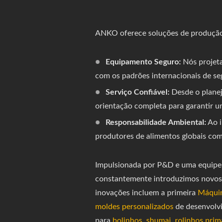
ANKO oferece soluções de produção d
Equipamento Seguro:
Nós projeta
com os padrões internacionais de se
Serviço Confiável:
Desde o planej
orientação completa para garantir u
Responsabilidade Ambiental:
Ao i
produtores de alimentos globais com
Impulsionada por P&D e uma equipe 
constantemente introduzimos novos
inovações incluem a primeira
Máquin
moldes personalizados
de desenvolv
para
bolinhos
,
shumai
,
rolinhos prim