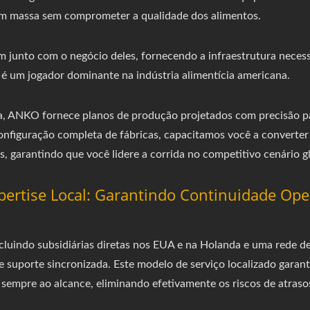
em massa sem comprometer a qualidade dos alimentos.
m junto com o negócio deles, fornecendo a infraestrutura neces
é um jogador dominante na indústria alimentícia americana.
a, ANKO fornece planos de produção projetados com precisão p
onfiguração completa de fábricas, capacitamos você a converter 
, garantindo que você lidere a corrida no competitivo cenário g
xpertise Local: Garantindo Continuidade Op
luindo subsidiárias diretas nos EUA e na Holanda e uma rede d
suporte sincronizada. Este modelo de serviço localizado garante
 sempre ao alcance, eliminando efetivamente os riscos de atraso