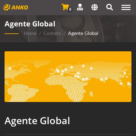
Togg
0
navi
Agente Global
Home
/
Contato
/
Agente Global
Agente Global