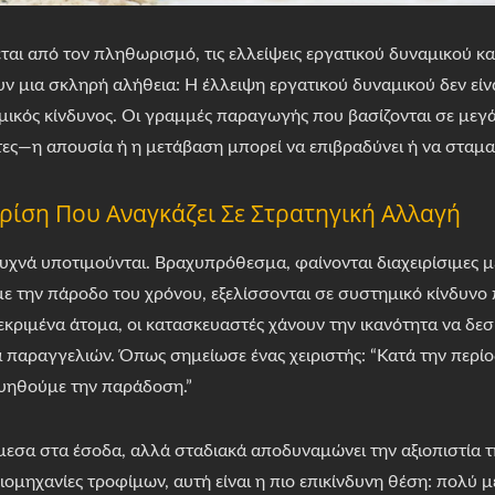
αι από τον πληθωρισμό, τις ελλείψεις εργατικού δυναμικού και
 μια σκληρή αλήθεια: Η έλλειψη εργατικού δυναμικού δεν είν
ικός κίνδυνος. Οι γραμμές παραγωγής που βασίζονται σε μεγά
ωτες—η απουσία ή η μετάβαση μπορεί να επιβραδύνει ή να σταμ
Κρίση Που Αναγκάζει Σε Στρατηγική Αλλαγή
συχνά υποτιμούνται. Βραχυπρόθεσμα, φαίνονται διαχειρίσιμες 
 την πάροδο του χρόνου, εξελίσσονται σε συστημικό κίνδυνο
κριμένα άτομα, οι κατασκευαστές χάνουν την ικανότητα να δε
 παραγγελιών. Όπως σημείωσε ένας χειριστής: “Κατά την περίοδ
υηθούμε την παράδοση.”
μεσα στα έσοδα, αλλά σταδιακά αποδυναμώνει την αξιοπιστία τ
 βιομηχανίες τροφίμων, αυτή είναι η πιο επικίνδυνη θέση: πολύ μ