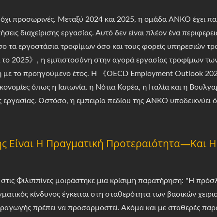
ς, όχι προσωρινές. Μεταξύ 2024 και 2025, η ομάδα ANKO έχει π
ήσεις διαχείρισης εργασίας. Αυτό δεν είναι πλέον ένα περιφερει
σο τα εργοστάσια τροφίμων όσο και τους φορείς υπηρεσιών 
α το 2025》, η εμπιστοσύνη στην αγορά εργασίας τροφίμων τω
η με το προηγούμενο έτος. Η 《OECD Employment Outlook 202
ονομίες όπως η Ιαπωνία, η Νότια Κορέα, η Ιταλία και η Βουλγα
 εργασίας. Ωστόσο, η εμπειρία πεδίου της ANKO υποδεικνύει ότ
ς Είναι Η Πραγματική Προτεραιότητα—Και Η
στις Φιλιππίνες μοιράστηκε μια κρίσιμη παρατήρηση: "Η πρόσλ
ματικός κίνδυνος έγκειται στη σταθερότητα των βασικών χειρισ
αγωγής πρέπει να προσαρμοστεί. Ακόμα και με σταθερές παραγ