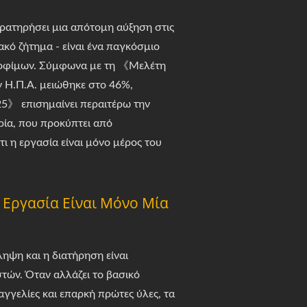
αρατηρήσει μια απότομη αύξηση στις
ακό ζήτημα - είναι ένα παγκόσμιο
τροφίμων. Σύμφωνα με τη 《Μελέτη
ν Η.Π.Α. μειώθηκε στο 46%,
5》 επισημαίνει περαιτέρω την
ρία, που προκύπτει από
ι η εργασία είναι μόνο μέρος του
 Εργασία Είναι Μόνο Μία
ηψη και η διατήρηση είναι
τών. Όταν αλλάζει το βασικό
γελίες και επαρκή πρώτες ύλες, τα