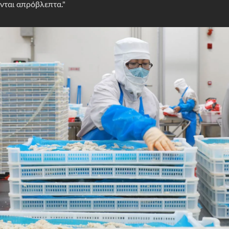
ται απρόβλεπτα."