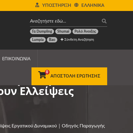
ΥΠΟΣΤΉΡΙΞΗ
ΕΛΛΗΝΙΚΆ
Γα Dumpling
Shumai
Ρολό Άνοιξης
Σύνθετη Αναζήτηση
Lumpia
Bao
ΕΠΙΚΟΙΝΩΝΊΑ
0
Αυτοματισμού Για
ΑΠΟΣΤΟΛΉ ΕΡΏΤΗΣΗΣ
υν Ελλείψεις
λλείψεις Εργατικού Δυναμικού｜Οδηγός Παραγωγής