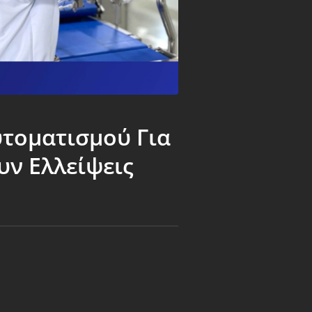
υτοματισμού Για
ν Ελλείψεις