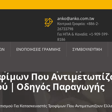
anko@anko.com.tw
Κεντρικά Γραφεία: +886-2-
26733798
Για ΗΠΑ & Καναδά: +1-909-599-
8186
ΕΝΗΜΈΡΩΣΗ ΔΑΣΜΏΝ Η.Π.Α.
ΜΩΝ
ΕΝΟΠΟΙΉΣΕΙΣ ΓΡΑΜΜΉΣ
ΣΥΜΒΟΥΛΕΥΤΙΚΉ
Πρακτικές Στρατηγικές 
φίμων Που Αντιμετωπίζο
κού｜Οδηγός Παραγωγής
ματισμού Για Κατασκευαστές Τροφίμων Που Αντιμετωπίζουν Ε