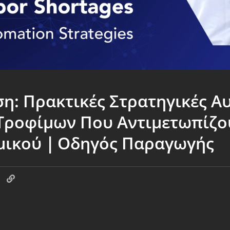
η: Πρακτικές Στρατηγικές Α
Τροφίμων Που Αντιμετωπίζου
αμικού｜Οδηγός Παραγωγής