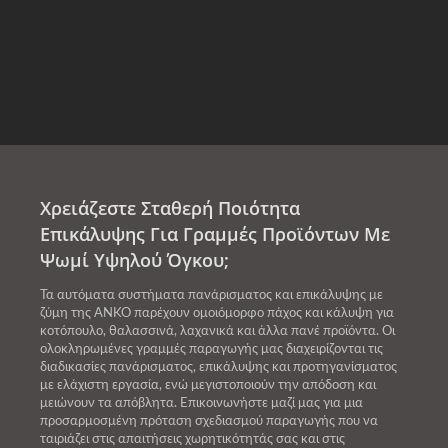
Χρειάζεστε Σταθερή Ποιότητα
Επικάλυψης Για Γραμμές Προϊόντων Με
Ψωμί Υψηλού Όγκου;
Τα αυτόματα συστήματα πανάρισματος και επικάλυψης με
ζύμη της ANKO παρέχουν ομοιόμορφο πάχος και κάλυψη για
κοτόπουλο, θαλασσινά, λαχανικά και άλλα πανέ προϊόντα. Οι
ολοκληρωμένες γραμμές παραγωγής μας διαχειρίζονται τις
διαδικασίες πανάρισματος, επικάλυψης και προτηγανίσματος
με ελάχιστη εργασία, ενώ μεγιστοποιούν την απόδοση και
μειώνουν τα απόβλητα. Επικοινωνήστε μαζί μας για μια
προσαρμοσμένη πρόταση σχεδιασμού παραγωγής που να
ταιριάζει στις απαιτήσεις χωρητικότητάς σας και στις