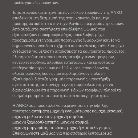
προδιαγραφές προϊόντων.
Το χαρτοφυλάκιο μηχανημάτων ειδικών τροφίμων της ANKO
αποδεικνύει τη δέσμευσή της στην καινοτομία και την
προσαρμοστικότητα στην τεχνολογία επεξεργασίας τροφίμων.
Από αυτόματα συστήματα επικάλυψης ψωμιού που
εξασφαλίζουν ομοιόμορφο πάχος επικάλυψης μέχρι
προσαρμοσμένες γραμμές παραγωγής ζυμαρικών ικανές να
δημιουργούν μοναδικά σχήματα και συνθέσεις, κάθε λύση έχει
σχεδιαστεί για βέλτιστη αποδοτικότητα και ποιότητα προϊόντος.
Εξυπηρετούμε κατασκευαστές κατεψυγμένων τροφίμων,
κεντρικές κουζίνες, αλυσίδες εστιατορίων και εργοστάσια
επεξεργασίας τροφίμων σε 114 χώρες, προσφέροντας
ολοκληρωμένες λύσεις που περιλαμβάνουν επιλογή
εξοπλισμού, διάταξη γραμμής παραγωγής, υποστήριξη
εγκατάστασης και συνεχή τεχνική συμβουλευτική για να
διασφαλίσουμε ότι η παραγωγή ειδικών τροφίμων πληροί τα
υψηλότερα πρότυπα ποιότητας και παραγωγικότητας.
Η ANKO σας προσκαλεί να εξερευνήσετε την υψηλής
ποιότητας
αυτόματη μηχανή ενσωμάτωσης και σχηματισμού
,
μηχανή ρολού άνοιξης
,
μηχανή σαμόσα
,
μηχανή ζαχαροπλαστικής
,
μηχανή σούμαϊ
,
μηχανή μαργαρίτας ταπιόκας
,
μηχανή ντάμπλινγκ
μας.
Επικοινωνήστε μαζί μας
για περισσότερες λεπτομέρειες!