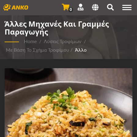
Togg
0
navi
Άλλες Μηχανές Και Γραμμές
Παραγωγής
Home
/
Λύσεις Τροφίμων
/
Με Βάση Το Σχήμα Τροφίμου
/
Άλλο