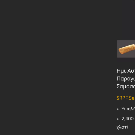
Ημι-Αυ
Παραγω
Σαμόσ
SRPF Se
Υψηλή
2,400
χλστ)