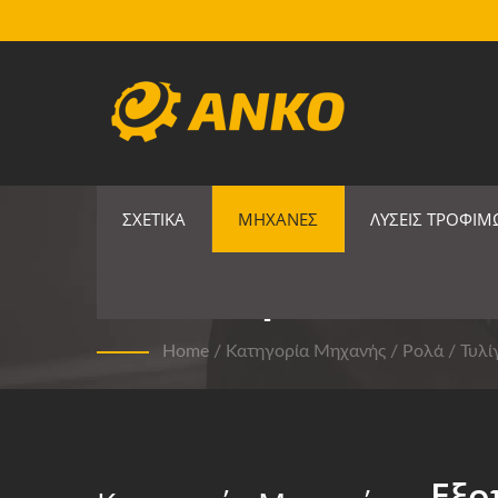
ΣΧΕΤΙΚΆ
ΜΗΧΑΝΈΣ
ΛΎΣΕΙΣ ΤΡΟΦΊ
Εξοπλισμός Ρολών 
Home
/
Κατηγορία Μηχανής
/
Ρολά / Τυλί
Εξο