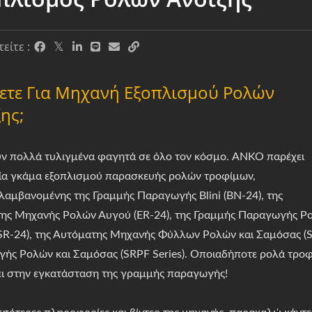
είτε :
ετε Για Μηχανή Εξοπλισμού Ρολών
ης;
ν πολλά τυλιγμένα φαγητά σε όλο τον κόσμο. ANKO παρέχει
εία γκάμα εξοπλισμού παρασκευής ρολών τροφίμων,
λαμβανομένης της Γραμμής Παραγωγής Blini (BN-24), της
ης Μηχανής Ρολών Αυγού (ER-24), της Γραμμής Παραγωγής Ρο
SR-24), της Αυτόματης Μηχανής Φύλλων Ρολών και Σαμόσας (SR
ής Ρολών και Σαμόσας (SRPF Series). Οποιαδήποτε ρολά τροφ
ι στην εγκατάσταση της γραμμής παραγωγής!