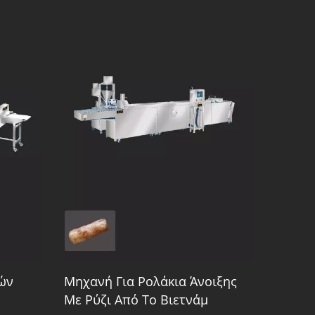
ών
Μηχανή Για Ρολάκια Άνοιξης
Με Ρύζι Από Το Βιετνάμ