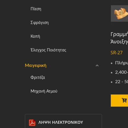
Πίεση
Σφράγιση
Γραμμ
Κοπή
Άνοιξη
Έλεγχος Ποιότητας
SR-27
Πλήρω
Μαγειρική
2,400
Φριτέζα
22 - 5
Μηχανή Ατμού
ΛΉΨΗ ΗΛΕΚΤΡΟΝΙΚΟΎ