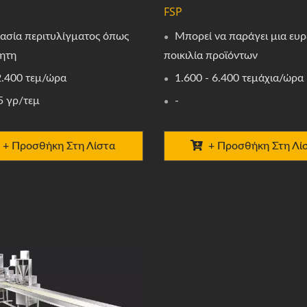
FSP
κασία περιτυλίγματος όπως
Μπορεί να παράγει μια ευρ
ίητη
ποικιλία προϊόντων
2.400 τεμ/ώρα
1.600 - 6.400 τεμάχια/ώρα
5 γρ/τεμ
-
+ Προσθήκη Στη Λίστα
+ Προσθήκη Στη Λί