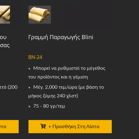
λου
Γραμμή Παραγωγής Blini
όσας
BN-24
Μπορεί να ρυθμιστεί το μέγεθος
του προϊόντος και η γέμιση
πτό (200
Μέγ. 2,000 τεμ/ώρα (με βάση το
μήκος ζύμης 240 χλστ)
75 - 80 γρ/τεμ
στα
+ Προσθήκη Στη Λίστα