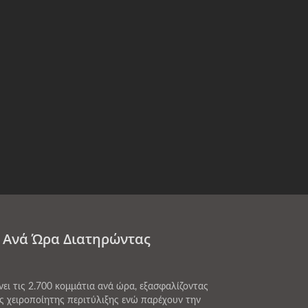
α Ανά Ώρα Διατηρώντας
 τις 2.700 κομμάτια ανά ώρα, εξασφαλίζοντας
ς χειροποίητης περιτύλιξης ενώ παρέχουν την