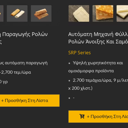
ή Παραγωγής Ρολών
Αυτόματη Μηχανή Φύλ
ς
Ρολών Άνοιξης Και Σαμ
SRP Series
ς αυτόματη παραγωγή
Υψηλή χωρητικότητα και
ομοιόμορφα προϊόντα
–2,700 τεμ/ώρα
2.700 τεμάχια/ώρα, 9 μ/λε
0 γρ
x 200 χλστ.)
-
+ Προσθήκη Στη Λίστα
+ Προσθήκη Στη Λί