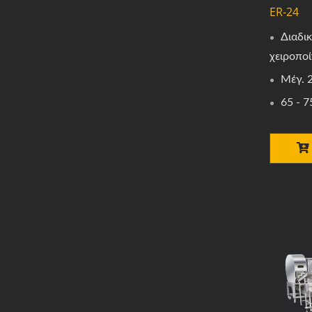
ER-24
Διαδι
χειροπο
Μέγ. 
65 - 7