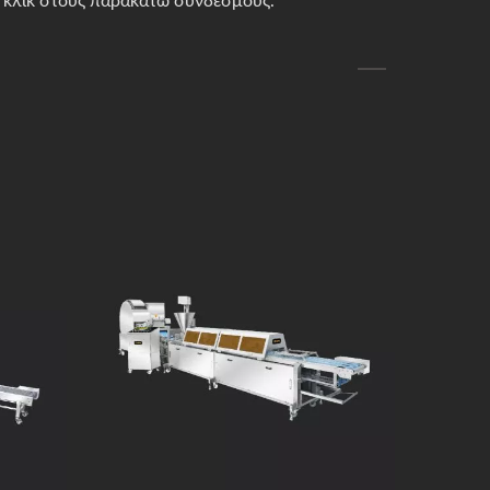
ε κλικ στους παρακάτω συνδέσμους.