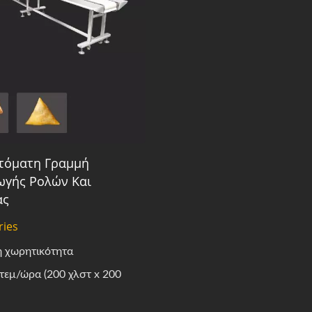
τόματη Γραμμή
γής Ρολών Και
ας
ries
 χωρητικότητα
 τεμ/ώρα (200 χλστ x 200