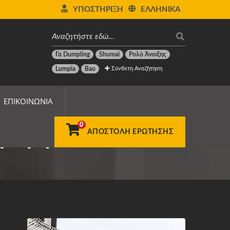
ΥΠΟΣΤΉΡΙΞΗ
ΕΛΛΗΝΙΚΆ
Γα Dumpling
Shumai
Ρολό Άνοιξης
Σύνθετη Αναζήτηση
Lumpia
Bao
ΕΠΙΚΟΙΝΩΝΊΑ
0
Τροφίμων
ΑΠΟΣΤΟΛΉ ΕΡΏΤΗΣΗΣ