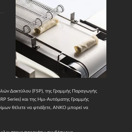
λών Δακτύλου (FSP), της Γραμμής Παραγωγής
P Series) και της Ημι-Αυτόματης Γραμμής
ίμων θέλετε να φτιάξετε, ANKO μπορεί να