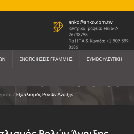
anko@anko.com.tw
Κεντρικά Γραφεία: +886-2-
26733798
Για ΗΠΑ & Καναδά: +1-909-599-
8186
ΕΝΗΜΈΡΩΣΗ ΔΑΣΜΏΝ Η.Π.Α.
ΜΩΝ
ΕΝΟΠΟΙΉΣΕΙΣ ΓΡΑΜΜΉΣ
ΣΥΜΒΟΥΛΕΥΤΙΚΉ
Εξοπλισμός Παραγωγής 
γματα
/
Εξοπλισμός Ρολών Άνοιξης
πλισμός Ρολών Άνοιξης