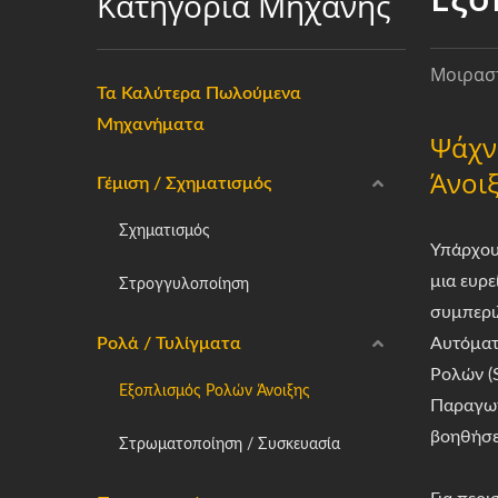
Κατηγορία Μηχανής
Μοιραστ
Τα Καλύτερα Πωλούμενα
Μηχανήματα
Ψάχν
Άνοιξ
Γέμιση / Σχηματισμός
Σχηματισμός
Υπάρχου
μια ευρ
Στρογγυλοποίηση
συμπερι
Ρολά / Τυλίγματα
Αυτόματ
Ρολών (
Εξοπλισμός Ρολών Άνοιξης
Παραγωγ
βοηθήσε
Στρωματοποίηση / Συσκευασία