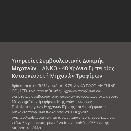
Υπηρεσίες Συμβουλευτικής Δοκιμής
Μηχανών | ANKO - 48 Χρόνια Εμπειρίας
Κατασκευαστή Μηχανών Τροφίμων
Βρίσκεται στην Ταϊβάν από το 1978, ANKO FOOD MACHINE
CO., LTD. είναι προμηθευτής μηχανών τροφίμων και
υπηρεσιών συμβουλευτικής παραγωγής τροφίμων στις αγορές
Μηχανημάτων Τροφίμων, Μηχανών Τροφίμων,
Πολυλειτουργικών Μηχανών Γέμισης και Διαμόρφωσης.
Μηχανές τροφίμων πωλούνται σε 114 χώρες,
συμπεριλαμβανομένων μηχανών παρασκευής τροφίμων για
ντάμπλινγκ, σούμαϊ, ρολά άνοιξης, παραθά, φύλλα ζύμης,
σαμόσα και άλλα.