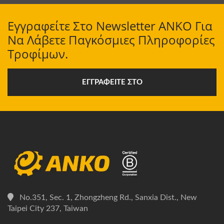
Εγγραφείτε Στο Newsletter ANKO Για
Να Λάβετε Παγκόσμιες Πληροφορίες
Τροφίμων.
ΕΓΓΡΑΦΕΊΤΕ ΣΤΟ
No.351, Sec. 1, Zhongzheng Rd., Sanxia Dist., New
Taipei City 237, Taiwan