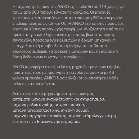
Η μηχανή τροφίμων της ANKO έχει πωληθεί σε 114 χώρες για
πάνω από 300 τύπους εθνοτικής κουζίνας. Οι μηχανές
τροφίμων κατασκευάζονται με πιστοποίηση ISO και περνούν
επιθεωρήσεις όπως CE και UL. Η ANKO έχει επίσης προσφέρει
premium λύσεις παραγωγής τροφίμων. Ανεξάρτητα από το αν
πρόκειται για ολοκληρωμένο σχεδιασμό, βελτιστοποίηση
συνταγών, προσαρμογή καλουπιών ή δοκιμή μηχανών, η
επαγγελματική συμβουλευτική διεξάγεται με βάση τη
συλλογική εμπειρία κατασκευής μηχανών και τη μοναδική
βάση δεδομένων συνταγών τροφίμων.
ANKO προσφέρει στους πελάτες μηχανές τροφίμων υψηλής
ποιότητας, τόσο με προηγμένη τεχνολογία όσο και με 48
χρόνια εμπειρίας, ANKO διασφαλίζει ότι οι απαιτήσεις κάθε
πελάτη ικανοποιούνται.
Δείτε τα ποιοτικά μηχανήματα τροφίμων μας
αυτόματη μηχανή ενσωμάτωσης και σχηματισμού
,
μηχανή ρολού άνοιξης
,
μηχανή σαμόσα
,
μηχανή ζαχαροπλαστικής
,
μηχανή σούμαϊ
,
μηχανή μαργαρίτας ταπιόκας
,
μηχανή ντάμπλινγκ
και μη
διστάσετε να
Επικοινωνήστε μαζί μας
.