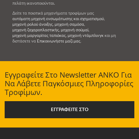
πελάτη ικανοποιούνται.
Δείτε τα ποιοτικά μηχανήματα τροφίμων μας
αυτόματη μηχανή ενσωμάτωσης και σχηματισμού
,
μηχανή ρολού άνοιξης
,
μηχανή σαμόσα
,
μηχανή ζαχαροπλαστικής
,
μηχανή σούμαϊ
,
μηχανή μαργαρίτας ταπιόκας
,
μηχανή ντάμπλινγκ
και μη
διστάσετε να
Επικοινωνήστε μαζί μας
.
Εγγραφείτε Στο Newsletter ANKO Για
Να Λάβετε Παγκόσμιες Πληροφορίες
Τροφίμων.
ΕΓΓΡΑΦΕΊΤΕ ΣΤΟ