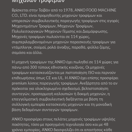
Βρίσκεται στην Ταϊβάν από το 1978, ANKO FOOD MACHINE
CO., LTD. είναι προμηθευτής μηχανών τροφίμων και
υπηρεσιών συμβουλευτικής παραγωγής τροφίμων στις αγορές
Μηχανημάτων Τροφίμων, Μηχανών Τροφίμων,
Πολυλειτουργικών Μηχανών Γέμισης και Διαμόρφωσης.
Μηχανές τροφίμων πωλούνται σε 114 χώρες,
συμπεριλαμβανομένων μηχανών παρασκευής τροφίμων για
ντάμπλινγκ, σούμαϊ, ρολά άνοιξης, παραθά, φύλλα ζύμης,
σαμόσα και άλλα.
Η μηχανή τροφίμων της ANKO έχει πωληθεί σε 114 χώρες για
πάνω από 300 τύπους εθνοτικής κουζίνας. Οι μηχανές
τροφίμων κατασκευάζονται με πιστοποίηση ISO και περνούν
επιθεωρήσεις όπως CE και UL. Η ANKO έχει επίσης προσφέρει
premium λύσεις παραγωγής τροφίμων. Ανεξάρτητα από το αν
πρόκειται για ολοκληρωμένο σχεδιασμό, βελτιστοποίηση
συνταγών, προσαρμογή καλουπιών ή δοκιμή μηχανών, η
επαγγελματική συμβουλευτική διεξάγεται με βάση τη
συλλογική εμπειρία κατασκευής μηχανών και τη μοναδική
βάση δεδομένων συνταγών τροφίμων.
ANKO προσφέρει στους πελάτες μηχανές τροφίμων υψηλής
ποιότητας, τόσο με προηγμένη τεχνολογία όσο και με 48
χρόνια εμπειρίας, ANKO διασφαλίζει ότι οι απαιτήσεις κάθε