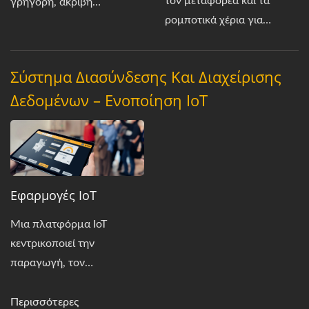
τον μεταφορέα και τα
γρήγορη, ακριβή
ρομποτικά χέρια για
παραλαβή και τοποθέτηση,
παραλαβή σε πραγματικό
στοίβαξη και μερίδα για την
χρόνο, επιτρέποντας μια
παραγωγή τροφίμων.
Σύστημα Διασύνδεσης Και Διαχείρισης
γραμμή παραγωγής
Δεδομένων – Ενοποίηση IoT
αυτοματοποιημένης
υψηλής ταχύτητας.
Εφαρμογές IoT
Μια πλατφόρμα IoT
κεντρικοποιεί την
παραγωγή, τον
προγραμματισμό και την
υγεία του εξοπλισμού για
Περισσότερες