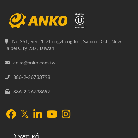
No.351, Sec. 1, Zhongzheng Rd., Sanxia Dist., New
Taipei City 237, Taiwan
anko@anko.com.tw
886-2-26733798
886-2-26733697
Σχετικά