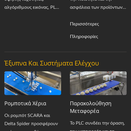
αλγόριθμους εικόνας, PLC
ασφάλεια των προϊόντων,
και ρομποτικά χέρια, το
ανιχνεύοντας ξένα
σύστημα ενισχύει την
αντικείμενα 0,4 mm και
Περισσότερες
αποδοτικότητα και την
πληρώντας διεθνή
Πληροφορίες
ακρίβεια της παραγωγής.
πρότυπα.
Έξυπνα Και Συστήματα Ελέγχου
Ρομποτικά Χέρια
Παρακολούθηση
Μεταφορέα
Οι ρομπότ SCARA και
Το PLC συνδέει την όραση,
Delta Spider προσφέρουν