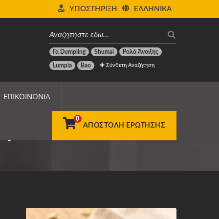
ΥΠΟΣΤΉΡΙΞΗ
ΕΛΛΗΝΙΚΆ
Γα Dumpling
Shumai
Ρολό Άνοιξης
Σύνθετη Αναζήτηση
Lumpia
Bao
ΕΠΙΚΟΙΝΩΝΊΑ
0
Κρέατος
ΑΠΟΣΤΟΛΉ ΕΡΏΤΗΣΗΣ