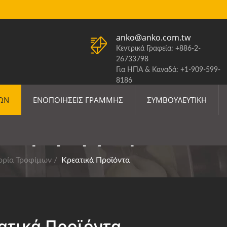
anko@anko.com.tw
Κεντρικά Γραφεία: +886-2-
26733798
Για ΗΠΑ & Καναδά: +1-909-599-
8186
ΕΝΗΜΈΡΩΣΗ ΔΑΣΜΏΝ Η.Π.Α.
ΜΩΝ
ΕΝΟΠΟΙΉΣΕΙΣ ΓΡΑΜΜΉΣ
ΣΥΜΒΟΥΛΕΥΤΙΚΉ
 Παραγωγής Προϊόντων 
ορία Τροφίμων
/
Κρεατικά Προϊόντα
ατικά Προϊόντα