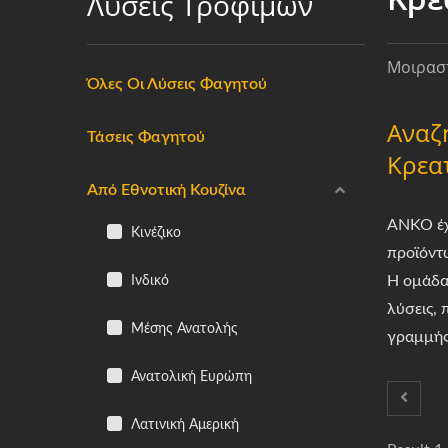
Λύσεις Τροφίμων
Μοιραστ
Όλες Οι Λύσεις Φαγητού
Αναζ
Τάσεις Φαγητού
Κρεα
Από Εθνοτική Κουζίνα
ANKO έχ
Κινέζικο
προϊόντ
Ινδικό
Η ομάδα
λύσεις, 
Μέσης Ανατολής
γραμμής
Ανατολική Ευρώπη
Λατινική Αμερική