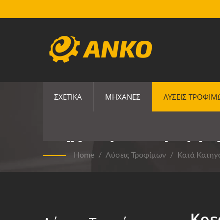
ΣΧΕΤΙΚΆ
ΜΗΧΑΝΈΣ
ΛΎΣΕΙΣ ΤΡΟΦΊ
Μηχανή Και Γραμμή
Home
/
Λύσεις Τροφίμων
/
Κατά Κατηγ
Κρε