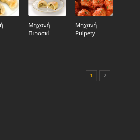
ή
Μηχανή
Μηχανή
Πιροσκί
Pulpety
1
2