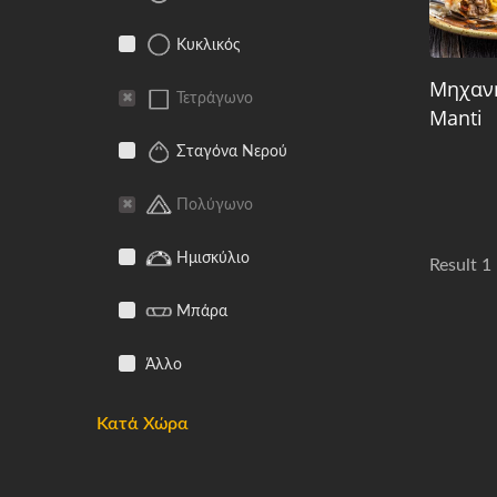
Κυκλικός
Μηχαν
Τετράγωνο
Manti
Σταγόνα Νερού
Πολύγωνο
Ημισκύλιο
Result 1
Μπάρα
Άλλο
Κατά Χώρα