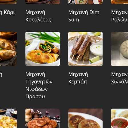
ή Κάρι
Μηχανή
Μηχανή Dim
Μηχαν
Κοτολέτας
Sum
Ρολών
ή
Μηχανή
Μηχανή
Μηχαν
Τηγανητών
Κεμπάπ
Χινκάλ
Νιφάδων
Πράσου