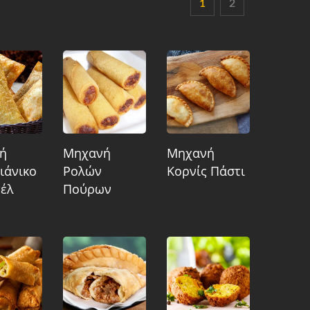
1
2
ή
Μηχανή
Μηχανή
ιάνικο
Ρολών
Κορνίς Πάστι
τέλ
Πούρων