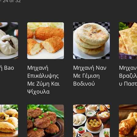
 - 24 of 32
ή Bao
Μηχανή
Μηχανή Ναν
Μηχαν
Επικάλυψης
Με Γέμιση
Βραζιλ
Με Ζύμη Και
Βοδινού
Υ Πασ
Ψίχουλα