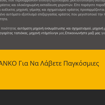
σίες που περιλαμβάνουν επιλογή εξοπλισμού, βελτιστοποίηση διάτα
έατος και ολοκληρωμένη εκπαίδευση χειριστών. Είτε παράγετε παραδοσ
οι ευέλικτες μηχανές γέμισης και σχηματισμού κρέατος προσαρμόζονται
ένο αυτόματο εξοπλισμό επεξεργασίας κρέατος που μεγιστοποιεί τη
ότητα.
ς ποιότητας
αυτόματη μηχανή ενσωμάτωσης και σχηματισμού
,
μηχανή 
ργαρίτας ταπιόκας
,
μηχανή ντάμπλινγκ
μας.
Επικοινωνήστε μαζί μας
γι
 ANKO Για Να Λάβετε Παγκόσμιες