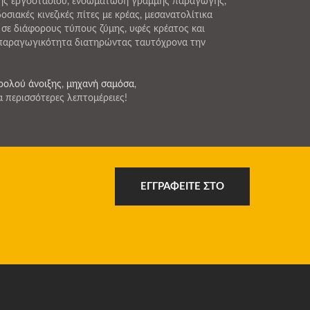
ξης εργοστασίου, ενσωμάτωση γραμμής παραγωγής,
ιακές κινεζικές πίτες με κρέας, μεσανατολίτικα
 σε διάφορους τύπους ζύμης, υφές κρέατος και
ν παραγωγικότητα διατηρώντας ταυτόχρονα την
ρολού άνοιξης
,
μηχανή σαμόσα
,
α περισσότερες λεπτομέρειες!
ΕΓΓΡΑΦΕΊΤΕ ΣΤΟ