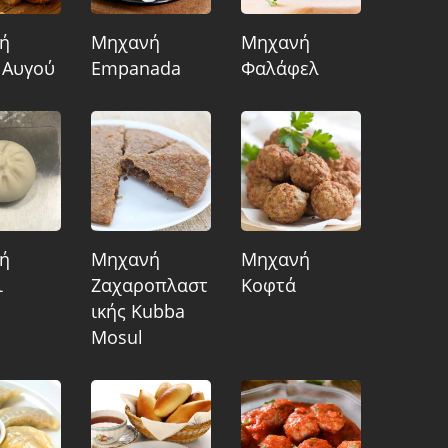
ή
Μηχανή
Μηχανή
 Αυγού
Empanada
Φαλάφελ
ή
Μηχανή
Μηχανή
ι
Ζαχαροπλαστ
Κοφτά
Ικής Kubba
Mosul