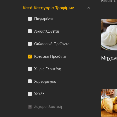
Result 1
Κατά Κατηγορία Τροφίμων
Παγωμένος
Αναδιπλώνεται
Θαλασσινά Προϊόντα
Μηχαν
Κρεατικά Προϊόντα
Χωρίς Γλουτένη
Χορτοφαγικό
Χαλάλ
Ζαχαροπλαστική