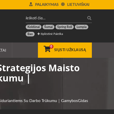
PALAIKYMAS
LIETUVIŠKAI
Koldūnai
Šumai
Spring Roll
Lumpia
Išplėstinė Paieška
Bao
0
TAI
SIŲSTI UŽKLAUSĄ
trategijos Maisto
rūkumu｜
 Susiduriantiems Su Darbo Trūkumu｜GamybosGidas