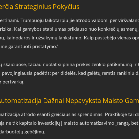
erčia Strateginius Pokyčius
rtinami. Trumpuoju laikotarpiu jie atrodo valdomi per viršvalandž
s rizika. Kai gamybos stabilumas priklauso nuo konkrečių asmenų
minų, kainodaros ir užsakymų lankstumo. Kaip pastebėjo vienas op
me garantuoti pristatymo.“
ų skaičiuose, tačiau nuolat silpnina prekės ženklo patikimumą ir 
avojingiausia padėtis: per didelės, kad galėtų remtis rankiniu d
o pertvarką.
a Automatizacija Dažnai Nepavyksta Maisto Ga
tizacija atrodo esanti greičiausias sprendimas. Praktikoje tai daž
ja ne tik kapitalo investicijų į maisto automatizavimo įrangą, be
 darbuotojų gebėjimų.