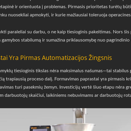
 etapinė ir orientuota į problemas. Pirmasis prioritetas turėtų būt
nku nuosekliai apmokyti, ir kurie mažiausiai toleruoja operacines
ti paraleliai su darbu, o ne kaip tiesioginis pakeitimas. Nors šis
a gamybos stabilumą ir sumažina priklausomybę nuo pagrindinio 
ai Yra Pirmas Automatizacijos Žingsnis
myklų tiesioginis tikslas nėra maksimalus našumas—tai stabilus 
čią trapiausią proceso dalį. Formavimas paprastai yra pirmasis krit
avimas turi pasekmių žemyn. Investicijų vertė šiuo etapu nėra gr
am darbuotojų skaičiui, laikiniems nebuvimams ar darbuotojų rota