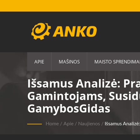
APIE
MAŠINOS
MAISTO SPRENDIMA
Išsamus Analizė: Pr
Gamintojams, Susi
GamybosGidas
Home
/
Apie
/
Naujienos
/
Išsamus Analiz