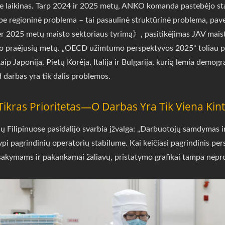
ne laikinas. Tarp 2024 ir 2025 metų, ANKO komanda pastebėjo sta
be regioninė problema – tai pasaulinė struktūrinė problema, pave
r 2025 metų maisto sektoriaus tyrimą》, pasitikėjimas JAV maist
 praėjusių metų. „OECD užimtumo perspektyvos 2025“ toliau pa
 Japonija, Pietų Korėja, Italija ir Bulgarija, kurią lemia demograf
 darbas yra tik dalis problemos.
kras Prioritetas—O Darbas Yra Tik Viena Kint
ų Filipinuose pasidalijo svarbia įžvalga: „Darbuotojų samdymas ir
ypi pagrindinių operatorių stabilume. Kai keičiasi pagrindinis pers
užsakymams ir pakankamai žaliavų, pristatymo grafikai tampa nep