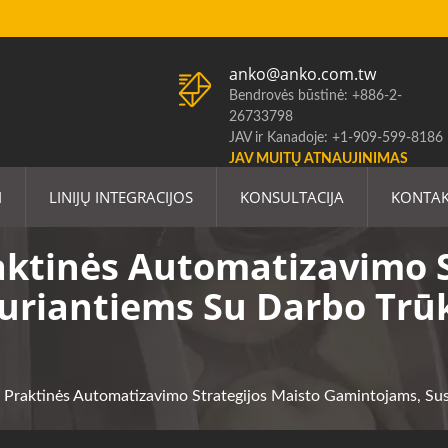
anko@anko.com.tw
Bendrovės būstinė: +886-2-
26733798
JAV ir Kanadoje: +1-909-599-8186
JAV MUITŲ ATNAUJINIMAS
I
LINIJŲ INTEGRACIJOS
KONSULTACIJA
KONTAK
aktinės Automatizavimo S
duriantiems Su Darbo T
ė: Praktinės Automatizavimo Strategijos Maisto Gamintojams,