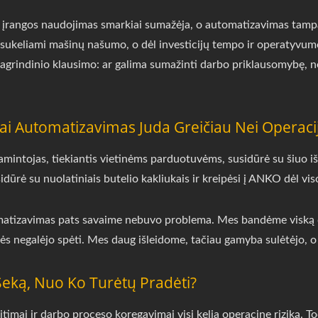
kti, įrangos naudojimas smarkiai sumažėja, o automatizavimas tam
ukeliami mašinų našumo, o dėl investicijų tempo ir operatyvum
pagrindinio klausimo: ar galima sumažinti darbo priklausomybę, 
Kai Automatizavimas Juda Greičiau Nei Operaci
intojas, tiekiantis vietinėms parduotuvėms, susidūrė su šiuo išš
sidūrė su nuolatiniais butelio kakliukais ir kreipėsi į ANKO dėl v
atizavimas pats savaime nebuvo problema. Mes bandėme viską da
ės negalėjo spėti. Mes daug išleidome, tačiau gamyba sulėtėjo, o
Seką, Nuo Ko Turėtų Pradėti?
imai ir darbo proceso koregavimai visi kelia operacinę riziką. 