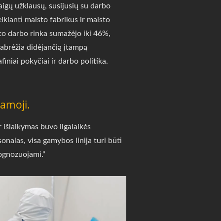
igų užklausų, susijusių su darbo
ikianti maisto fabrikus ir maisto
o darbo rinka sumažėjo iki 46%,
brėžia didėjančią įtampą
iniai pokyčiai ir darbo politika.
amoji.
 išlaikymas buvo ilgalaikės
onalas, visa gamybos linija turi būti
rognozuojami.“