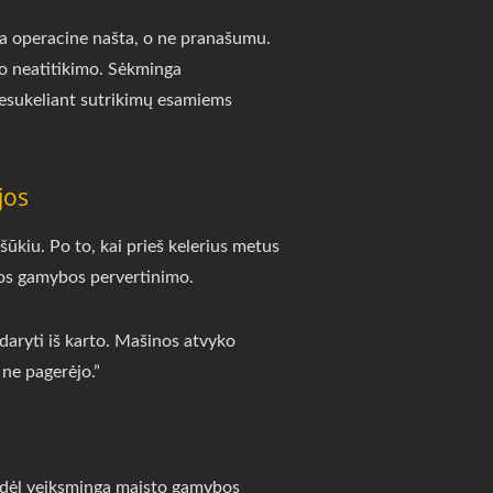
pa operacine našta, o ne pranašumu.
o neatitikimo. Sėkminga
nesukeliant sutrikimų esamiems
jos
ūkiu. Po to, kai prieš kelerius metus
isos gamybos pervertinimo.
ryti iš karto. Mašinos atvyko
 ne pagerėjo.”
Todėl veiksminga maisto gamybos