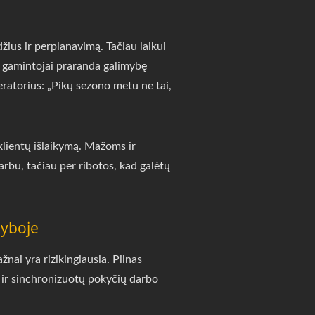
ius ir perplanavimą. Tačiau laikui
, gamintojai praranda galimybę
eratorius: „Pikų sezono metu ne tai,
klientų išlaikymą. Mažoms ir
arbu, tačiau per ribotos, kad galėtų
myboje
nai yra rizikingiausia. Pilnas
t ir sinchronizuotų pokyčių darbo