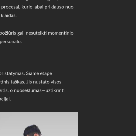
i procesai, kurie labai priklauso nuo
 klaidas.
 požiūris gali nesuteikti momentinio
personalo.
pristatymas. Šiame etape
inis taškas. Jis nustato visos
eitis, o nuoseklumas—užtikrinti
cijai.