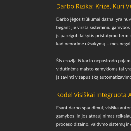
Darbo Rizika: Krizė, Kuri V
Darbo jėgos trūkumai dažnai yra nuve
bėgant jie virsta sisteminiu gamybo
įsipareigoti laikytis pristatymo ter
kad nenorime užsakymų – mes negali
Šis erozija iš karto nepasirodo pajam
vidutinėms maisto gamykloms tai yra p
įsisavinti visapusišką automatizavim
Kodėl Visiškai Integruot
Esant darbo spaudimui, visiška automa
gamybos linijos atnaujinimas reikalau
proceso dizaino, valdymo sistemų ir