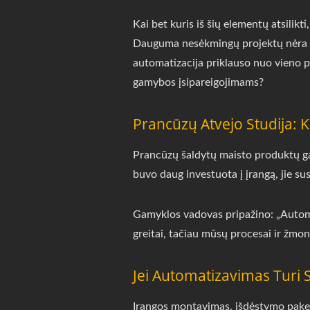
Kai bet kuris iš šių elementų atsili
Dauguma nesėkmingų projektų nėra s
automatizacija priklauso nuo vieno 
gamybos įsipareigojimams?
Prancūzų Atvejo Studija: 
Prancūzų šaldytų maisto produktų gam
buvo daug investuota į įrangą, jie su
Gamyklos vadovas pripažino: „Autom
greitai, tačiau mūsų procesai ir žmon
Jei Automatizavimas Turi 
Įrangos montavimas, išdėstymo pakeit