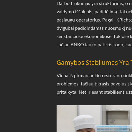
Darbo trūkumas yra struktūrinis, o 
valdymo iššūkiais, padidėjimą. Tai ne
paslaugų operatorius. Pagal 《Richte
dvigubai padidindamas nuosmukį nuo
senstančiose ekonomikose, tokiose kaip
Tačiau ANKO lauko patirtis rodo, kad
Gamybos Stabilumas Yra Ti
Viena iš pirmaujančių restoranų tinkl
problemos, tačiau tikrasis pavojus sl
pritaikyta. Net ir esant stabiliems 