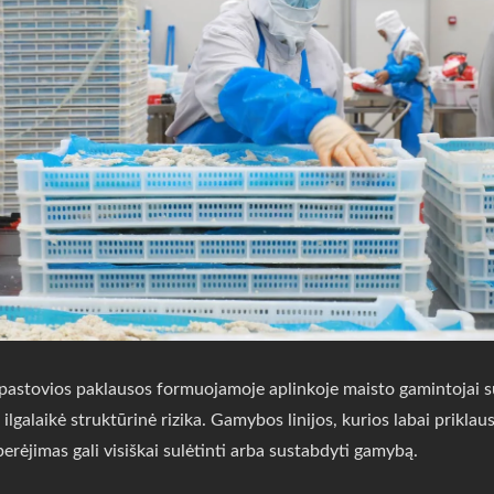
nepastovios paklausos formuojamoje aplinkoje maisto gamintojai su
ilgalaikė struktūrinė rizika. Gamybos linijos, kurios labai prikla
erėjimas gali visiškai sulėtinti arba sustabdyti gamybą.