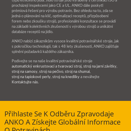
typů etnického jídla. Jídlo stroje jsou vyráběny s certifikací ISO a
procházejí inspekcemi jako CE a UL. ANKO dále poskytl
prémiová řešení pro výrobu potravin. Bez ohledu na to, zda se
jedná o plánování na klíč, optimalizaci receptů, přizpůsobení
forem nebo zkoušku strojů, profesionální konzultace se provádí
na základě kolektivních zkušeností s výrobou strojů a unikátní
databáze receptů na jídlo.
ANKO nabízí zákazníkům vysoce kvalitní potravinářské stroje, jak
s pokročilou technologií, tak s 48 lety zkušeností, ANKO zajišťuje
splnění požadavků každého zákazníka.
Podívejte se na naše kvalitní potravinářské stroje
automatický enkrustovací a tvarovací stroj
,
stroj na jarní závitky
,
stroj na samosy
,
stroj na pečivo
,
stroj na shumai
,
stroj na tapiokové perly
,
stroj na knedlíky
a neváhejte
Kontaktujte nás
.
Přihlaste Se K Odběru Zpravodaje
ANKO A Získejte Globální Informace
O Potravinách.