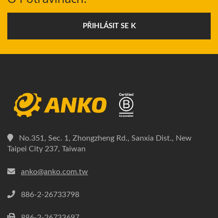
PŘIHLÁSIT SE K
No.351, Sec. 1, Zhongzheng Rd., Sanxia Dist., New
Taipei City 237, Taiwan
anko@anko.com.tw
886-2-26733798
886-2-26733697