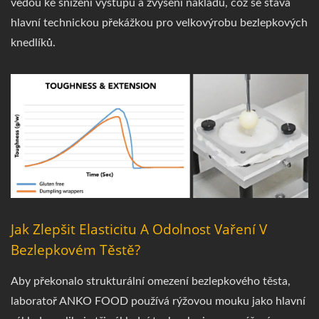
vedou ke snížení výstupu a zvýšení nákladů, což se stává
hlavní technickou překážkou pro velkovýrobu bezlepkových
knedlíků.
Jak Zlepšit Elasticitu A Odolnost Vaření V
Bezlepkovém Těstě?
Aby překonalo strukturální omezení bezlepkového těsta,
laboratoř ANKO FOOD používá rýžovou mouku jako hlavní