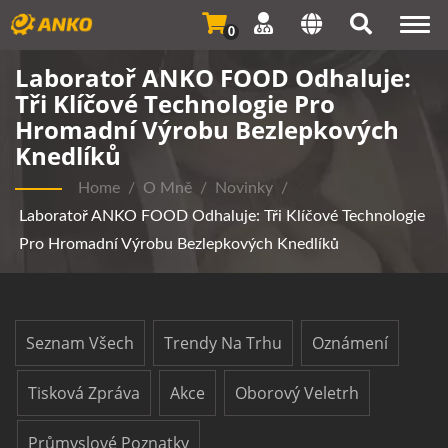
Togg
0
navi
Laboratoř ANKO FOOD Odhaluje:
Tři Klíčové Technologie Pro
Hromadní Výrobu Bezlepkových
Knedlíků
Home
/
O Mně
/
Novinky
/
Laboratoř ANKO FOOD Odhaluje: Tři Klíčové Technologie
Pro Hromadní Výrobu Bezlepkových Knedlíků
Seznam Všech
Trendy Na Trhu
Oznámení
Tisková Zpráva
Akce
Oborový Veletrh
Průmyslové Poznatky