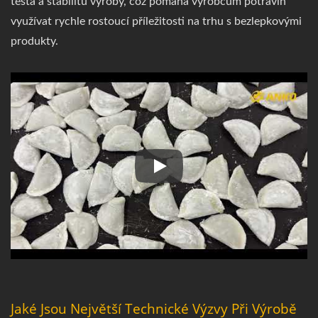
těsta a stabilitu výroby, což pomáhá výrobcům potravin
využívat rychle rostoucí příležitosti na trhu s bezlepkovými
produkty.
Laboratoř ANKO FOOD odhaluje:
Jaké Jsou Největší Technické Výzvy Při Výrobě