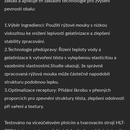
základ a aplikuje tři základní technologie pro zvýšení
pevnosti obalu:
1.Výběr ingrediencí: Použití rýžové mouky s nízkou
viskozitou ke snížení lepivosti gelatinizace a zlepšení
stability zpracování.
2.Technologie předúpravy: Řízení teploty vody a
gelatinizace k vytvoření těsta s vylepšenou elasticitou a
vazebními vlastnostmi.Studie ukazují, že správně
zpracovaná rýžová mouka může částečně napodobit
strukturu podobnou lepku.
3.Optimalizace receptury: Přidání škrobu v přesných
proporcích pro zpevnění struktury těsta, zlepšení odolnosti
při vaření a textury.
Testováno na víceúčelovém plnicím a tvarovacím stroji HLT-