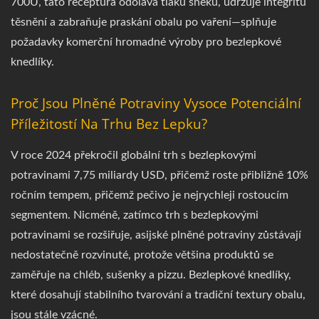
700U, tato receptura odolává tlaku šneku, udržuje integritu
těsnění a zabraňuje praskání obalu po vaření—splňuje
požadavky komerční hromadné výroby pro bezlepkové
knedlíky.
Proč Jsou Plněné Potraviny Vysoce Potenciální
Příležitostí Na Trhu Bez Lepku?
V roce 2024 překročil globální trh s bezlepkovými
potravinami 7,75 miliardy USD, přičemž roste přibližně 10%
ročním tempem, přičemž pečivo je nejrychleji rostoucím
segmentem. Nicméně, zatímco trh s bezlepkovými
potravinami se rozšiřuje, asijské plněné potraviny zůstávají
nedostatečně rozvinuté, protože většina produktů se
zaměřuje na chléb, sušenky a pizzu. Bezlepkové knedlíky,
které dosahují stabilního tvarování a tradiční textury obalu,
jsou stále vzácné.