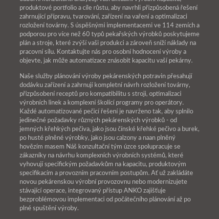
produktové portfolio a cíle růstu, aby navrhli přizpůsobená řešení
zahrnující přípravu, tvarování, zařízení na vaření a optimalizaci
rozložení továrny. S úspěšnými implementacemi ve 114 zemích a
podporou pro více než 60 typů pekařských výrobků poskytujeme
plán a stroje, které zvýší vaši produkci a zároveň sníží náklady na
pracovní sílu. Kontaktujte nás pro osobní hodnocení výroby a
objevte, jak může automatizace znásobit kapacitu vaší pekárny.
Naše služby plánování výroby pekárenských potravin přesahují
dodávku zařízení a zahrnují kompletní návrh rozložení továrny,
přizpůsobení receptů pro kompatibilitu s stroji, optimalizaci
výrobních linek a komplexní školící programy pro operátory.
Každé automatizované pečicí řešení je navrženo tak, aby splnilo
jedinečné požadavky různých pekárenských výrobků - od
jemných křehkých pečiva, jako jsou čínské křehké pečivo a burek,
po husté plněné výrobky, jako jsou calzony a naan plněný
hovězím masem Náš konzultační tým úzce spolupracuje se
zákazníky na návrhu komplexních výrobních systémů, které
vyhovují specifickým požadavkům na kapacitu, produktovým
specifikacím a provozním pracovním postupům. Ať už zakládáte
novou pekárenskou výrobní provozovnu nebo modernizujete
stávající operace, integrovaný přístup ANKO zajišťuje
bezproblémovou implementaci od počátečního plánování až po
plné spuštění výroby.