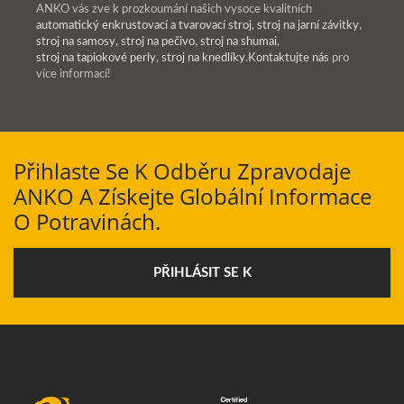
ANKO vás zve k prozkoumání našich vysoce kvalitních
automatický enkrustovací a tvarovací stroj
,
stroj na jarní závitky
,
stroj na samosy
,
stroj na pečivo
,
stroj na shumai
,
stroj na tapiokové perly
,
stroj na knedlíky
.
Kontaktujte nás
pro
více informací!
Přihlaste Se K Odběru Zpravodaje
ANKO A Získejte Globální Informace
O Potravinách.
PŘIHLÁSIT SE K