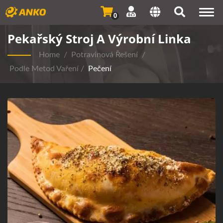
Togg
0
navi
Pekařský Stroj A Výrobní Linka
Home
/
Potravinová Řešení
/
Podle Metod Vaření
/
Pečení