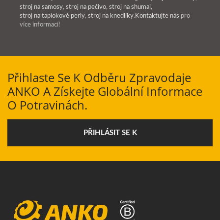
stroj na samosy
,
stroj na pečivo
,
stroj na shumai
,
stroj na tapiokové perly
,
stroj na knedlíky
.
Kontaktujte nás
pro
více informací!
Přihlaste Se K Odběru Zpravodaje
ANKO A Získejte Globální Informace
O Potravinách.
PŘIHLÁSIT SE K