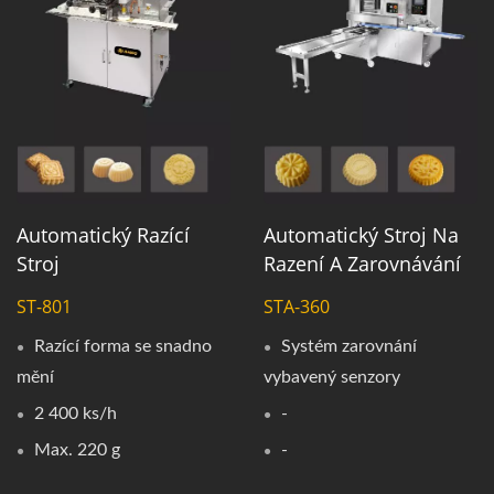
Automatický Razící
Automatický Stroj Na
Stroj
Razení A Zarovnávání
ST-801
STA-360
Razící forma se snadno
Systém zarovnání
mění
vybavený senzory
2 400 ks/h
-
Max. 220 g
-