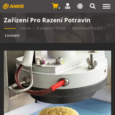
Togg
0
navi
Zařízení Pro Razení Potravin
Home
/
Kategorie Strojů
/
Rozšířené Použití
/
Lisování