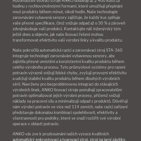
Automatické lisovací stroje ANKO dodávají až 2 400 kusů za
hodinu s rychlovýměnnými formami, které umožňují přepínání
mezi produkty během minut, nikoli hodin. Naše technologie
zarovnávání vybavená senzory zajišťuje, že každý kus splňuje
vaše přesné specifikace, čímž snižuje odpad až o 30 % a zároveň
zdvojnásobuje vaši produkci. Kontaktujte náš inženýrský tým
ještě dnes a objevte, jak naše lisovací řešení mohou
transformovat efektivitu vaší výrobní linky a kvalitu produktu.
Naše pokročilá automatická razící a zarovnávací stroj STA-360
integruje technologii zarovnávání vybavenou senzory, aby
zajistila přesné umístění a konzistentní kvalitu produktu během
celého výrobního procesu. Tyto průmyslové systémy pro razení
potravin výrazně snižují lidské chyby, zvyšují provozní efektivitu
a udržují stabilní kvalitu produktu během dlouhých výrobních
sérií. Navrženy pro bezproblémovou integraci do stávajících
výrobních linek, ANKO lisovací stroje pomáhají zpracovatelům
potravin optimalizovat jejich výrobní procesy, přičemž snižují
náklady na pracovní sílu a minimalizují odpad z produktů. Důvěřují
nám výrobci potravin ve více než 114 zemích, naše razící zařízení
představuje dokonalou kombinaci spolehlivosti, efektivity a
všestrannosti pro podniky, které se snaží rozšířit své výrobní
operace v oblasti potravin.
ANKO vás zve k prozkoumání našich vysoce kvalitních
automatický enkrustovací a tvarovací stroj
,
stroj na jarní závitky
,