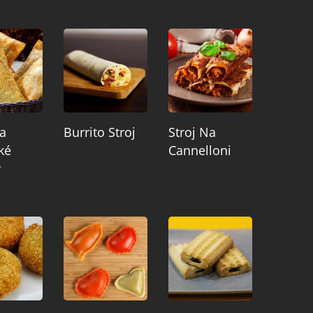
Na
Burrito Stroj
Stroj Na
ké
Cannelloni
y