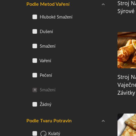
Stroj N
Podle Metod Vaření
Sýrové
Hluboké Smažení
Dušení
Smažení
Vaření
Stroj N
Pečení
Vaječn
Smažení
Závitky
Žádný
Podle Tvaru Potravin
Kulatý