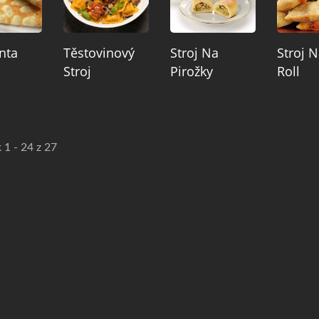
nta
Těstovinový
Stroj Na
Stroj N
Stroj
Pirožky
Roll
 1 - 24 z 27