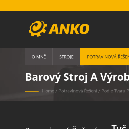
O MNĚ
STROJE
POTRAVINOVÁ ŘEŠE
Barový Stroj A Výro
Home
/
Potravinová Řešení
/
Podle Tvaru P
Tyč