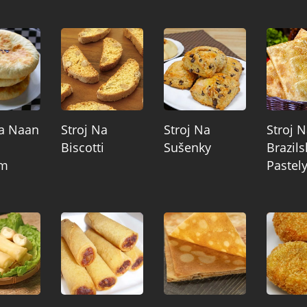
Na Naan
Stroj Na
Stroj Na
Stroj 
Biscotti
Sušenky
Brazils
ím
Pastel
m