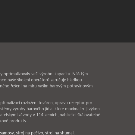
y optimalizovaly vaši výrobní kapacitu. Náš tým
tímco naše školení operátorů zaručuje hladkou
beného řešení na míru vašim barovým potravinovým
ptimalizaci rozložení továren, úpravu receptur pro
ystémy výroby barového jídla, které maximalizují výkon
atelskými závody v 114 zemích, nabízející škálovatelné
nkové produkty.
a samosy
,
stroj na pečivo
,
stroj na shumai
,