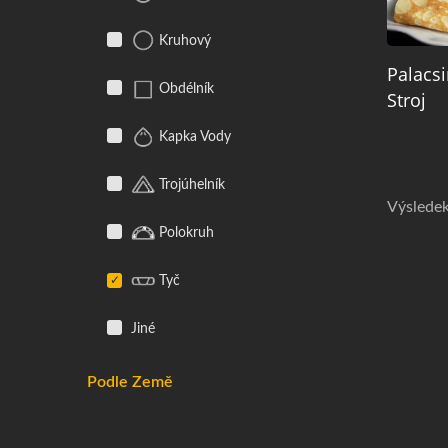
Kruhový
Palacsi
Obdélník
Stroj
Kapka Vody
Trojúhelník
Výsledek
Polokruh
Tyč
Jiné
Podle Země