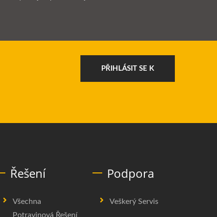
PŘIHLÁSIT SE K
Řešení
Podpora
Všechna
Veškerý Servis
Potravinová Řešení