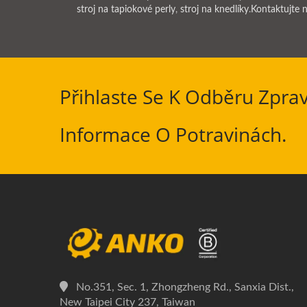
stroj na tapiokové perly
,
stroj na knedlíky
.
Kontaktujte 
Přihlaste Se K Odběru Zpra
Informace O Potravinách.
No.351, Sec. 1, Zhongzheng Rd., Sanxia Dist.,
New Taipei City 237, Taiwan