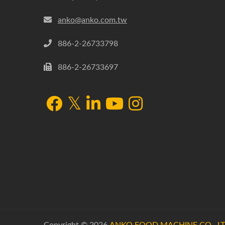
anko@anko.com.tw
886-2-26733798
886-2-26733697