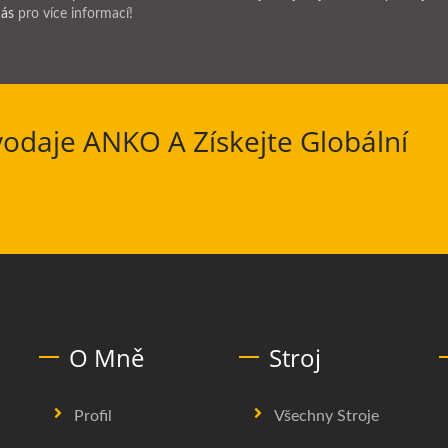
nás
pro více informací!
vodaje ANKO A Získejte Globální
O Mně
Stroj
Profil
Všechny Stroje