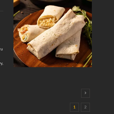
ru
y,
1
2