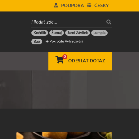
PODPORA
ČESKY
Knédlík
Šumaj
Jarní Závitek
Lumpia
Pokročilé Vyhledávání
Bao
0
ODESLAT DOTAZ