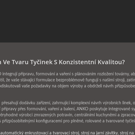
 Ve Tvaru Tyčinek S Konzistentní Kvalitou?
ntegrují přípravu, formování a vaření s plánováním rozložení továrny, ab
til, že vaše stávající formulace bezproblémově fungují s našimi stroji, za
odiskutovali vaše požadavky na objem výroby a obdrželi návrh přizpůso
přesahují dodávku zařízení, zahrnující komplexní návrh výrobních linek, o
ní přípravy přes formování, vaření a balení, ANKO poskytuje integrované s
důvěryhodné výrobci zmrazených potravin, centrálními kuchyněmi a zpracov
 přizpůsobitelnými konfiguracemi pro plněné, rolované a tvarované tyči
h
automatický enkrustovací a tvarovací stroj
,
stroj na jarní závitky
,
stroj n