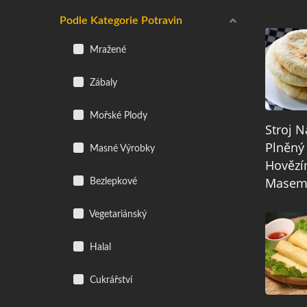
Podle Kategorie Potravin
Mražené
Zábaly
Mořské Plody
Stroj 
Plněný
Masné Výrobky
Hověz
Mase
Bezlepkové
Vegetariánský
Halal
Cukrářství