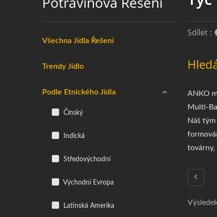
Potravinová Řešení
Sdílet :
Všechna Jídla Řešení
Hledá
Trendy Jídlo
Podle Etnického Jídla
ANKO má 
Multi-Ba
Čínský
Náš tým 
formován
Indická
továrny,
Středovýchodní
Východní Evropa
Výsledek
Latinská Amerika