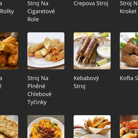
a
Stroj Na
Crepova Stroj
Stroj 
 Rolky
Cigaretové
Kroket
Role
a
Stroj Na
Kebabový
Kofta S
é
Plněné
Stroj
Chlebové
Tyčinky