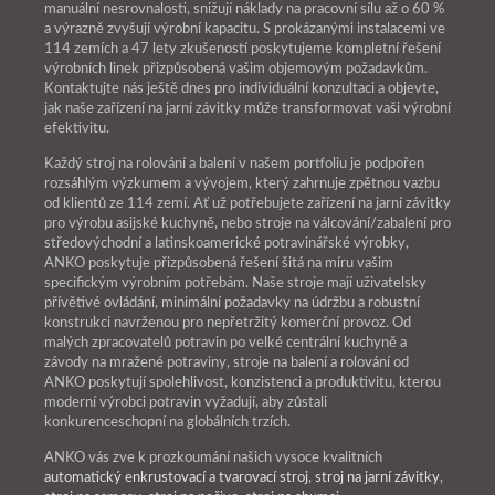
manuální nesrovnalosti, snižují náklady na pracovní sílu až o 60 %
a výrazně zvyšují výrobní kapacitu. S prokázanými instalacemi ve
114 zemích a 47 lety zkušeností poskytujeme kompletní řešení
výrobních linek přizpůsobená vašim objemovým požadavkům.
Kontaktujte nás ještě dnes pro individuální konzultaci a objevte,
jak naše zařízení na jarní závitky může transformovat vaši výrobní
efektivitu.
Každý stroj na rolování a balení v našem portfoliu je podpořen
rozsáhlým výzkumem a vývojem, který zahrnuje zpětnou vazbu
od klientů ze 114 zemí. Ať už potřebujete zařízení na jarní závitky
pro výrobu asijské kuchyně, nebo stroje na válcování/zabalení pro
středovýchodní a latinskoamerické potravinářské výrobky,
ANKO poskytuje přizpůsobená řešení šitá na míru vašim
specifickým výrobním potřebám. Naše stroje mají uživatelsky
přívětivé ovládání, minimální požadavky na údržbu a robustní
konstrukci navrženou pro nepřetržitý komerční provoz. Od
malých zpracovatelů potravin po velké centrální kuchyně a
závody na mražené potraviny, stroje na balení a rolování od
ANKO poskytují spolehlivost, konzistenci a produktivitu, kterou
moderní výrobci potravin vyžadují, aby zůstali
konkurenceschopní na globálních trzích.
ANKO vás zve k prozkoumání našich vysoce kvalitních
automatický enkrustovací a tvarovací stroj
,
stroj na jarní závitky
,