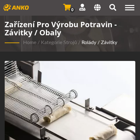
Togg
0
navi
Zařízení Pro Výrobu Potravin -
Závitky / Obaly
Home
/
Kategorie Strojů
/
Rolády / Závitky