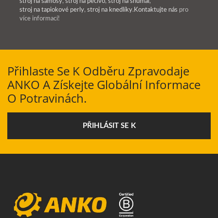
stroj na samosy
,
stroj na pečivo
,
stroj na shumai
,
stroj na tapiokové perly
,
stroj na knedlíky
.
Kontaktujte nás
pro
více informací!
Přihlaste Se K Odběru Zpravodaje
ANKO A Získejte Globální Informace
O Potravinách.
PŘIHLÁSIT SE K