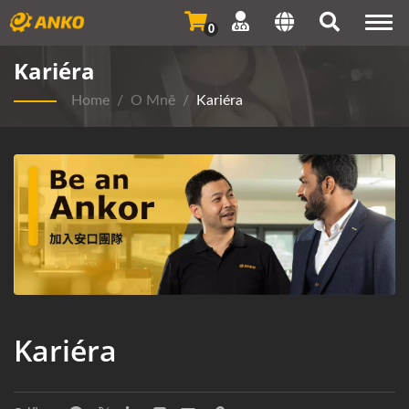
Togg
0
navi
Kariéra
Home
/
O Mně
/
Kariéra
Kariéra