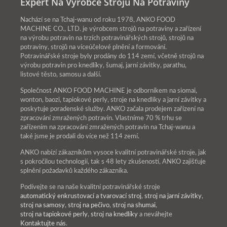
Expert Na Výrobce Strojů Na Potraviny
Nachází se na Tchaj-wanu od roku 1978, ANKO FOOD
MACHINE CO., LTD. je výrobcem strojů na potraviny a zařízení
na výrobu potravin na trzích potravinářských strojů, strojů na
potraviny, strojů na víceúčelové plnění a formování.
Potravinářské stroje byly prodány do 114 zemí, včetně strojů na
výrobu potravin pro knedlíky, šumaj, jarní závitky, parathu,
listové těsto, samosu a další.
Společnost ANKO FOOD MACHINE je odborníkem na siomai,
wonton, baozi, tapiokové perly, stroje na knedlíky a jarní závitky a
poskytuje poradenské služby. ANKO začala prodejem zařízení na
zpracování zmražených potravin. Vlastníme 70 % trhu se
zařízením na zpracování zmražených potravin na Tchaj-wanu a
také jsme je prodali do více než 114 zemí.
ANKO nabízí zákazníkům vysoce kvalitní potravinářské stroje, jak
s pokročilou technologií, tak s 48 lety zkušeností, ANKO zajišťuje
splnění požadavků každého zákazníka.
Podívejte se na naše kvalitní potravinářské stroje
automatický enkrustovací a tvarovací stroj
,
stroj na jarní závitky
,
stroj na samosy
,
stroj na pečivo
,
stroj na shumai
,
stroj na tapiokové perly
,
stroj na knedlíky
a neváhejte
Kontaktujte nás
.