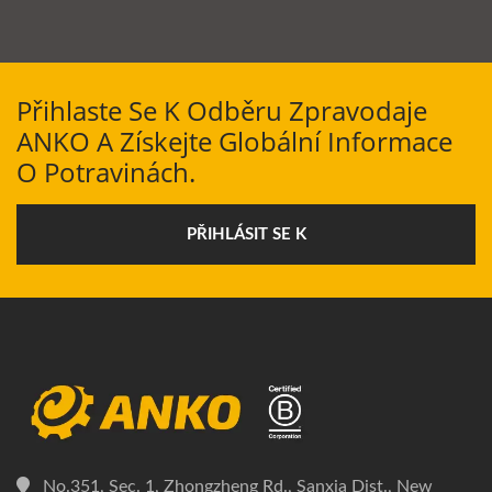
Přihlaste Se K Odběru Zpravodaje
ANKO A Získejte Globální Informace
O Potravinách.
PŘIHLÁSIT SE K
No.351, Sec. 1, Zhongzheng Rd., Sanxia Dist., New