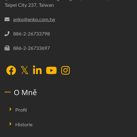
Taipei City 237, Taiwan
anko@anko.com.tw
886-2-26733798
886-2-26733697
O Mně
Profil
Historie