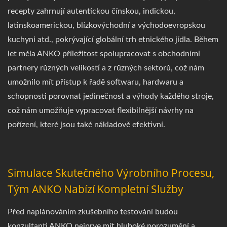
recepty zahrnují autentickou čínskou, indickou,
latinskoamerickou, blízkovýchodní a východoevropskou
kuchyni atd., pokrývající globální trh etnického jídla. Během
let měla ANKO příležitost spolupracovat s obchodními
partnery různých velikostí a z různých sektorů, což nám
umožnilo mít přístup k řadě softwaru, hardwaru a
schopnosti porovnat jedinečnost a výhody každého stroje,
což nám umožňuje vypracovat flexibilnější návrhy na
pořízení, které jsou také nákladově efektivní.
Simulace Skutečného Výrobního Procesu,
Tým ANKO Nabízí Kompletní Služby
Před naplánováním zkušebního testování budou
konzultanti ANKO nejprve mít hluboké porozumění a