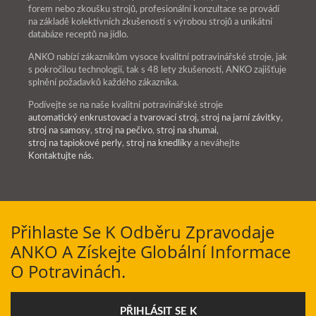
forem nebo zkoušku strojů, profesionální konzultace se provádí
na základě kolektivních zkušeností s výrobou strojů a unikátní
databáze receptů na jídlo.
ANKO nabízí zákazníkům vysoce kvalitní potravinářské stroje, jak
s pokročilou technologií, tak s 48 lety zkušeností, ANKO zajišťuje
splnění požadavků každého zákazníka.
Podívejte se na naše kvalitní potravinářské stroje
automatický enkrustovací a tvarovací stroj
,
stroj na jarní závitky
,
stroj na samosy
,
stroj na pečivo
,
stroj na shumai
,
stroj na tapiokové perly
,
stroj na knedlíky
a neváhejte
Kontaktujte nás
.
Přihlaste Se K Odběru Zpravodaje
ANKO A Získejte Globální Informace
O Potravinách.
PŘIHLÁSIT SE K