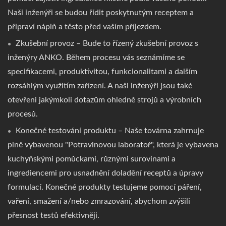
Naši inženýři se budou řídit poskytnutým receptem a
připraví náplň a těsto před vaším příjezdem.
Zkušební provoz – Bude to řízený zkušební provoz s
inženýry ANKO. Během procesu vás seznámíme se
specifikacemi, produktivitou, funkcionalitami a dalším
rozsáhlým využitím zařízení. A naši inženýři jsou také
otevřeni jakýmkoli dotazům ohledně strojů a výrobních
procesů.
Konečné testování produktu – Naše továrna zahrnuje
plně vybavenou "Potravinovou laboratoř", která je vybavena
kuchyňskými pomůckami, různými surovinami a
ingrediencemi pro usnadnění doladění receptů a úpravy
formulací. Konečné produkty testujeme pomocí páření,
vaření, smažení a/nebo zmrazování, abychom zvýšili
přesnost testů efektivněji.