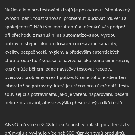
Naším cílem pro testování strojů je poskytnout "simulovaný
výrobní běh", "odstraňování problémů", budovat "důvěru a
spokojenost". Náš tým konzultantů a inženýrů vás podpoří
při přechodu z manuální na automatizovanou výrobu
potravin, stejně jako při dosažení očekávané kapacity,
kvality, bezpečnosti, hygieny a především autentických
chutí produktů. Zkouška je navržena jako komplexní řešení,
které může během jedné návštěvy testovat recepty,
ověřovat problémy a řešit potíže. Kromě toho je zde interní
laboratoř na potraviny, která je určena pro různé další testy
související s potravinami, jako je vaření, napařování, pečení
nebo zmrazování, aby se zvýšila přesnost výsledků testů.
ANKO má více než 48 let zkušeností v oblasti poradenství v
průmyslu a vyvinulo více než 300 různých typů produktů,