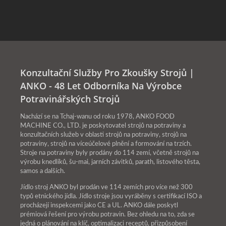
Konzultační Služby Pro Zkoušky Strojů |
ANKO - 48 Let Odborníka Na Výrobce
Potravinářských Strojů
Nachází se na Tchaj-wanu od roku 1978, ANKO FOOD
MACHINE CO., LTD. je poskytovatel strojů na potraviny a
konzultačních služeb v oblasti strojů na potraviny, strojů na
potraviny, strojů na víceúčelové plnění a formování na trzích.
Stroje na potraviny byly prodány do 114 zemí, včetně strojů na
výrobu knedlíků, šu-mai, jarních závitků, parath, listového těsta,
samos a dalších.
Jídlo stroj ANKO byl prodán ve 114 zemích pro více než 300
typů etnického jídla. Jídlo stroje jsou vyráběny s certifikací ISO a
procházejí inspekcemi jako CE a UL. ANKO dále poskytl
prémiová řešení pro výrobu potravin. Bez ohledu na to, zda se
jedná o plánování na klíč, optimalizaci receptů, přizpůsobení