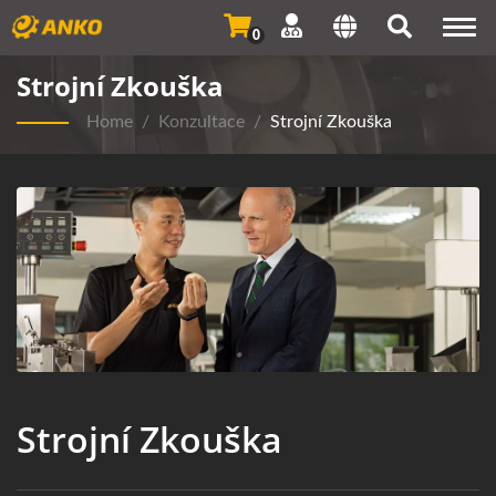
Togg
0
navi
Strojní Zkouška
Home
/
Konzultace
/
Strojní Zkouška
Strojní Zkouška