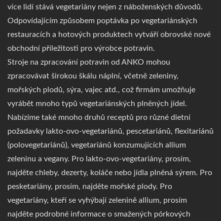
více lidí stává vegetariány nejen z náboženských důvodů.
Odpovídajícím způsobem poptávka po vegetariánských
restauracích a hotových produktech vytváří obrovské nové
obchodní příležitosti pro výrobce potravin.
Stroje na zpracování potravin od ANKO mohou
zpracovávat širokou škálu náplní, včetně zeleniny,
mořských plodů, sýra, vajec atd., což firmám umožňuje
vyrábět mnoho typů vegetariánských plněných jídel.
Nabízíme také mnoho druhů receptů pro různé dietní
požadavky lakto-ovo-vegetariánů, pescetariánů, flexitariánů
(polovegetariánů), vegetariánů konzumujících allium
zeleninu a vegany. Pro lakto-ovo-vegetariány, prosím,
najděte chleby, dezerty, koláče nebo jídla plněná sýrem. Pro
pesketariány, prosím, najděte mořské plody. Pro
vegetariány, kteří se vyhýbají zelenině allium, prosím
najděte podrobné informace o smažených pórkových