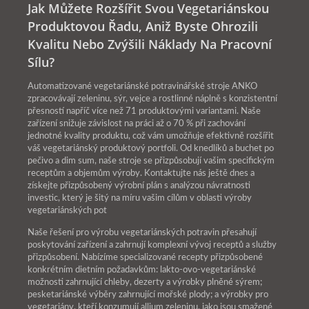
Jak Můžete Rozšířit Svou Vegetariánskou
Produktovou Řadu, Aniž Byste Ohrozili
Kvalitu Nebo Zvýšili Náklady Na Pracovní
Sílu?
Automatizované vegetariánské potravinářské stroje ANKO
zpracovávají zeleninu, sýr, vejce a rostlinné náplně s konzistentní
přesností napříč více než 71 produktovými variantami. Naše
zařízení snižuje závislost na práci až o 70 % při zachování
jednotné kvality produktu, což vám umožňuje efektivně rozšířit
váš vegetariánský produktový portfoli. Od knedlíků a buchet po
pečivo a dim sum, naše stroje se přizpůsobují vašim specifickým
receptům a objemům výroby. Kontaktujte nás ještě dnes a
získejte přizpůsobený výrobní plán s analýzou návratnosti
investic, který je šitý na míru vašim cílům v oblasti výroby
vegetariánských pot
Naše řešení pro výrobu vegetariánských potravin přesahují
poskytování zařízení a zahrnují komplexní vývoj receptů a služby
přizpůsobení. Nabízíme specializované recepty přizpůsobené
konkrétním dietním požadavkům: lakto-ovo-vegetariánské
možnosti zahrnující chleby, dezerty a výrobky plněné sýrem;
pesketariánské výběry zahrnující mořské plody; a výrobky pro
vegetariány, kteří konzumují allium zeleninu, jako jsou smažené