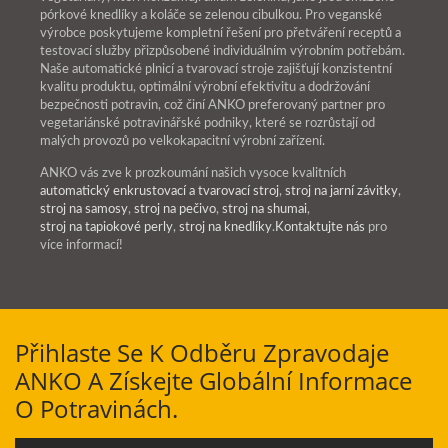
pórkové knedlíky a koláče se zelenou cibulkou. Pro veganské
výrobce poskytujeme kompletní řešení pro přetváření receptů a
testovací služby přizpůsobené individuálním výrobním potřebám.
Naše automatické plnicí a tvarovací stroje zajišťují konzistentní
kvalitu produktu, optimální výrobní efektivitu a dodržování
bezpečnosti potravin, což činí ANKO preferovaný partner pro
vegetariánské potravinářské podniky, které se rozrůstají od
malých provozů po velkokapacitní výrobní zařízení.
ANKO vás zve k prozkoumání našich vysoce kvalitních
automatický enkrustovací a tvarovací stroj
,
stroj na jarní závitky
,
stroj na samosy
,
stroj na pečivo
,
stroj na shumai
,
stroj na tapiokové perly
,
stroj na knedlíky
.
Kontaktujte nás
pro
více informací!
Přihlaste Se K Odběru Zpravodaje
ANKO A Získejte Globální Informace
O Potravinách.