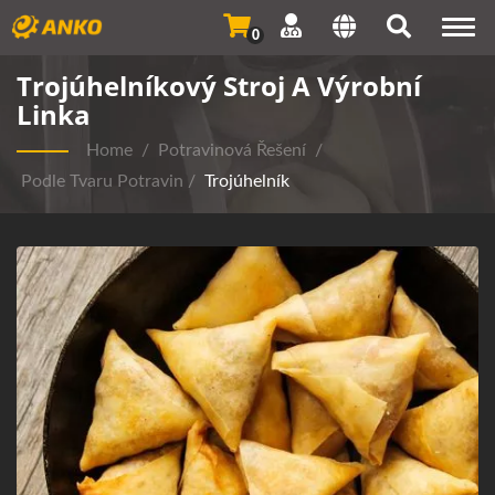
Togg
0
navi
Trojúhelníkový Stroj A Výrobní
Linka
Home
/
Potravinová Řešení
/
Podle Tvaru Potravin
/
Trojúhelník