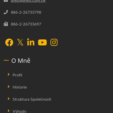
anko@anko.com.tw
886-2-26733798
886-2-26733697
O Mně
Profil
Historie
Struktura Společnosti
Výhody