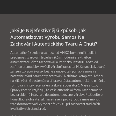
Jaký Je Nejefektivnější Způsob, Jak
Automatizovat Výrobu Samos Na
Zachování Autentického Tvaru A Chuti?
Automatické stroje na samosy od ANKO kombinují tradiční
preciznost tvarování trojúhelníků s moderní efektivitou
automatizace, čímž zachovávají autentickou texturu a vzhled,
zatímco dramaticky zvyšují výrobní kapacitu. Naše specializované
zařízení zpracovává jak běžné samosy, tak punjabi samosy s
nastavitelnými parametry tvarování. Nabízíme kompletní řešení
na klíč, včetně systémů na přípravu těsta, automatického plnění a
formování, integrace vaření a školení operátorů. Naše služby
úpravy receptů zajišťují, že vaše autentická formulace samos se
bez problémů integruje do automatizované výroby. Požádejte o
konzultaci a objevte, jak naše řešení pro výrobu samos mohou
transformovat vaši výrobní efektivitu při zachování tradičních
kvalitativních standardů.