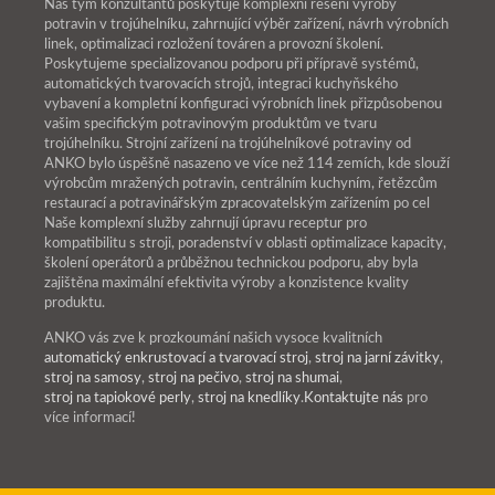
Náš tým konzultantů poskytuje komplexní řešení výroby
potravin v trojúhelníku, zahrnující výběr zařízení, návrh výrobních
linek, optimalizaci rozložení továren a provozní školení.
Poskytujeme specializovanou podporu při přípravě systémů,
automatických tvarovacích strojů, integraci kuchyňského
vybavení a kompletní konfiguraci výrobních linek přizpůsobenou
vašim specifickým potravinovým produktům ve tvaru
trojúhelníku. Strojní zařízení na trojúhelníkové potraviny od
ANKO bylo úspěšně nasazeno ve více než 114 zemích, kde slouží
výrobcům mražených potravin, centrálním kuchyním, řetězcům
restaurací a potravinářským zpracovatelským zařízením po cel
Naše komplexní služby zahrnují úpravu receptur pro
kompatibilitu s stroji, poradenství v oblasti optimalizace kapacity,
školení operátorů a průběžnou technickou podporu, aby byla
zajištěna maximální efektivita výroby a konzistence kvality
produktu.
ANKO vás zve k prozkoumání našich vysoce kvalitních
automatický enkrustovací a tvarovací stroj
,
stroj na jarní závitky
,
stroj na samosy
,
stroj na pečivo
,
stroj na shumai
,
stroj na tapiokové perly
,
stroj na knedlíky
.
Kontaktujte nás
pro
více informací!