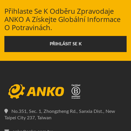
Přihlaste Se K Odběru Zpravodaje
ANKO A Získejte Globální Informace
O Potravinách.
PŘIHLÁSIT SE K
No.351, Sec. 1, Zhongzheng Rd., Sanxia Dist., New
Taipei City 237, Taiwan