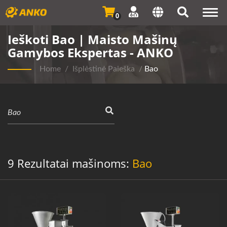
Togg
0
navi
Ieškoti Bao | Maisto Mašinų
Gamybos Ekspertas - ANKO
Home
/
Išplėstinė Paieška
/
Bao
9 Rezultatai mašinoms:
Bao