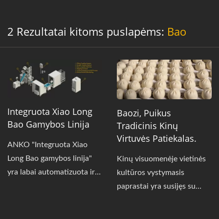
2 Rezultatai kitoms puslapėms:
Bao
Integruota Xiao Long
Baozi, Puikus
Bao Gamybos Linija
Tradicinis Kinų
Virtuvės Patiekalas.
ANKO "Integruota Xiao
Long Bao gamybos linija"
Kinų visuomenėje vietinės
yra labai automatizuota ir
kultūros vystymasis
skirta gaminti "aukštos
paprastai yra susijęs su
kokybės" produktus su
skaniu patiekalu. Baozi,
"puikia nuoseklumu." Ši
dažnai matomas maistas