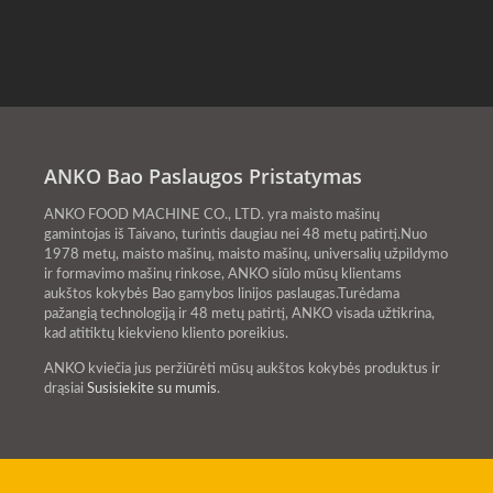
integruota gamybos linija
gatvėje, yra vienas iš
gali būti sukonfigūruota
pavyzdžių. Ar žinote, kiek
atsižvelgiant į erdvės
tradicijų yra susijusių su
prieinamumą, kad atitiktų
baozi?
skirtingus reikal Mes
siūlome maitinimo įrangos,
ANKO Bao Paslaugos Pristatymas
formavimo mašinų,
ANKO FOOD MACHINE CO., LTD. yra maisto mašinų
automatinio lygiavimo ir
gamintojas iš Taivano, turintis daugiau nei 48 metų patirtį.Nuo
1978 metų, maisto mašinų, maisto mašinų, universalių užpildymo
stelažų pakrovimo mašinų,
ir formavimo mašinų rinkose, ANKO siūlo mūsų klientams
svėrimo svarstyklių,
aukštos kokybės Bao gamybos linijos paslaugas.Turėdama
pažangią technologiją ir 48 metų patirtį, ANKO visada užtikrina,
rentgeno inspekcijos
kad atitiktų kiekvieno kliento poreikius.
įrangos, dujinių garintuvų ir
ANKO kviečia jus peržiūrėti mūsų aukštos kokybės produktus ir
robotų rankų pasirinkimą.
drąsiai
Susisiekite su mumis
.
ANKO inžinieriai padės
užtikrinti, kad komponentai
būtų sklandžiai sujungti ir