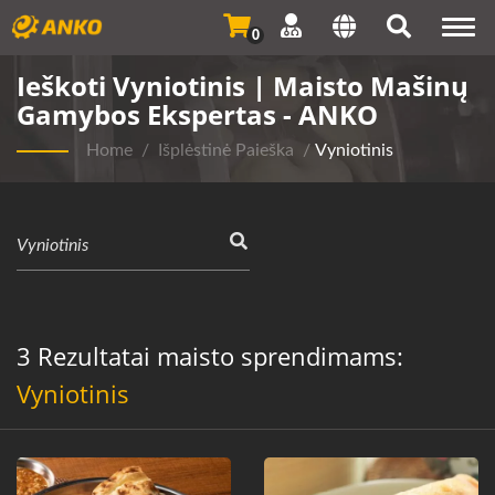
Togg
0
navi
Ieškoti Vyniotinis | Maisto Mašinų
Gamybos Ekspertas - ANKO
Home
/
Išplėstinė Paieška
/
Vyniotinis
3 Rezultatai maisto sprendimams:
Vyniotinis