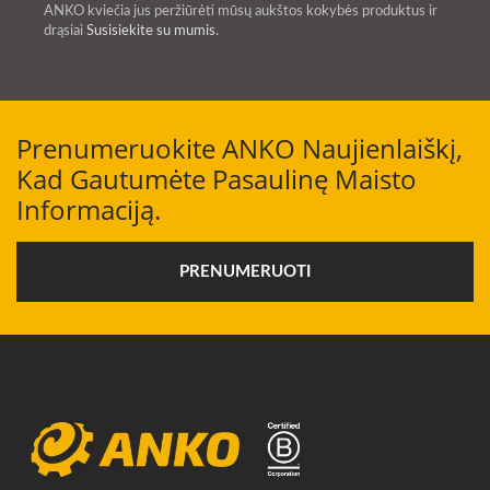
ANKO kviečia jus peržiūrėti mūsų aukštos kokybės produktus ir
drąsiai
Susisiekite su mumis
.
Prenumeruokite ANKO Naujienlaiškį,
Kad Gautumėte Pasaulinę Maisto
Informaciją.
PRENUMERUOTI