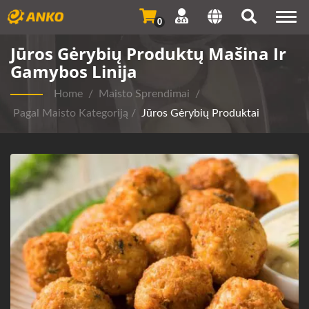
Togg
0
navi
Jūros Gėrybių Produktų Mašina Ir
Gamybos Linija
Home
/
Maisto Sprendimai
/
Pagal Maisto Kategoriją
/
Jūros Gėrybių Produktai