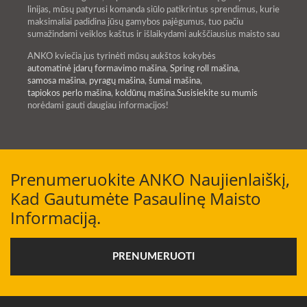
linijas, mūsų patyrusi komanda siūlo patikrintus sprendimus, kurie
maksimaliai padidina jūsų gamybos pajėgumus, tuo pačiu
sumažindami veiklos kaštus ir išlaikydami aukščiausius maisto sau
ANKO kviečia jus tyrinėti mūsų aukštos kokybės
automatinė įdarų formavimo mašina
,
Spring roll mašina
,
samosa mašina
,
pyragų mašina
,
šumai mašina
,
tapiokos perlo mašina
,
koldūnų mašina
.
Susisiekite su mumis
norėdami gauti daugiau informacijos!
Prenumeruokite ANKO Naujienlaiškį,
Kad Gautumėte Pasaulinę Maisto
Informaciją.
PRENUMERUOTI