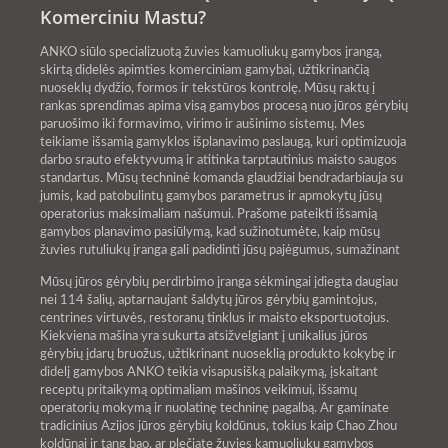
Komerciniu Mastu?
ANKO siūlo specializuotą žuvies kamuoliukų gamybos įrangą,
skirtą didelės apimties komerciniam gamybai, užtikrinančią
nuoseklų dydžio, formos ir tekstūros kontrolę. Mūsų raktų į
rankas sprendimas apima visą gamybos procesą nuo jūros gėrybių
paruošimo iki formavimo, virimo ir aušinimo sistemų. Mes
teikiame išsamią gamyklos išplanavimo paslaugą, kuri optimizuoja
darbo srauto efektyvumą ir atitinka tarptautinius maisto saugos
standartus. Mūsų techninė komanda glaudžiai bendradarbiauja su
jumis, kad patobulintų gamybos parametrus ir apmokytų jūsų
operatorius maksimaliam našumui. Prašome pateikti išsamią
gamybos planavimo pasiūlymą, kad sužinotumėte, kaip mūsų
žuvies rutuliukų įranga gali padidinti jūsų pajėgumus, sumažinant
Mūsų jūros gėrybių perdirbimo įranga sėkmingai įdiegta daugiau
nei 114 šalių, aptarnaujant šaldytų jūros gėrybių gamintojus,
centrines virtuvės, restoranų tinklus ir maisto eksportuotojus.
Kiekviena mašina yra sukurta atsižvelgiant į unikalius jūros
gėrybių įdarų bruožus, užtikrinant nuoseklią produkto kokybę ir
didelį gamybos ANKO teikia visapusišką palaikymą, įskaitant
receptų pritaikymą optimaliam mašinos veikimui, išsamų
operatorių mokymą ir nuolatinę techninę pagalbą. Ar gaminate
tradicinius Azijos jūros gėrybių koldūnus, tokius kaip Chao Zhou
koldūnai ir tang bao, ar plečiate žuvies kamuoliukų gamybos