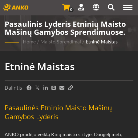
Togg
0
navi
Pasaulinis Lyderis Etninių Maisto
Mašinų Gamybos Sprendimuose.
Home
/
Maisto Sprendimai
/
Etninė Maistas
Etninė Maistas
Dalintis :
Pasaulinės Etninio Maisto Mašinų
Gamybos Lyderis
ANKO pradėjo veiklą Kinų maisto srityje. Daugelį metų