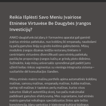
Reikia Išplėsti Savo Meniu Įvairiose
Etninėse Virtuvėse Be Daugybės Įrangos
Investicijų?
ANKO daugiafunkciai įdarų ir formavimo aparatai gali gaminti
įvairius etninius patiekalus, nuo koldūnų iki empanadų, naudodami
tą pačią gamybos liniją su greito keitimo galimybėmis. Mūsų
modulinis įrangos dizainas leidžia restoranų tinklams ir
centriniams virtuvėms diversifikuoti savo etninių patiekalų
pasiūlą be proporcingo įrangos kaštų ar grindų ploto didinimo.
Sužinokite, kaip mūsų universalūs sprendimai gali padėti jums
užimti kelias rinkos segmentus su vieninga integruota sistema—
susitarkite dėl konsultacijos šiandien.
Mūsų etninės maisto mašinų portfelis apima automatinės koldūnų
mašinas, samosų mašinas, empanadų mašinas, kubba mašinas,
spring roll mašinas ir tapiokos perlų mašinas, kurios visos
sukurtos išlaikyti autentišką skonį, tuo pačiu maksimaliai
padidinant gamybos efektyvumą. Mes suprantame, kad etninės
maisto gamybai reikalingos specializuotos žinios apie tešlos
konsistenciją, įdarų santykius ir kiekvienai kultūrai būdingus