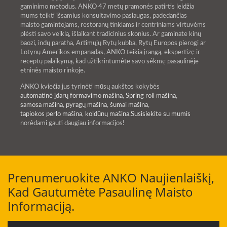
gaminimo metodus. ANKO 47 metų pramonės patirtis leidžia
mums teikti išsamius konsultavimo paslaugas, padedančias
maisto gamintojams, restoranų tinklams ir centriniams virtuvėms
plėsti savo veiklą, išlaikant tradicinius skonius. Ar gaminate kinų
baozi, indų paratha, Artimųjų Rytų kubba, Rytų Europos pierogi ar
Lotynų Amerikos empanadas, ANKO teikia įrangą, ekspertizę ir
receptų palaikymą, kad užtikrintumėte savo sėkmę pasaulinėje
etninės maisto rinkoje.
ANKO kviečia jus tyrinėti mūsų aukštos kokybės
automatinė įdarų formavimo mašina
,
Spring roll mašina
,
samosa mašina
,
pyragų mašina
,
šumai mašina
,
tapiokos perlo mašina
,
koldūnų mašina
.
Susisiekite su mumis
norėdami gauti daugiau informacijos!
Prenumeruokite ANKO Naujienlaiškį,
Kad Gautumėte Pasaulinę Maisto
Informaciją.