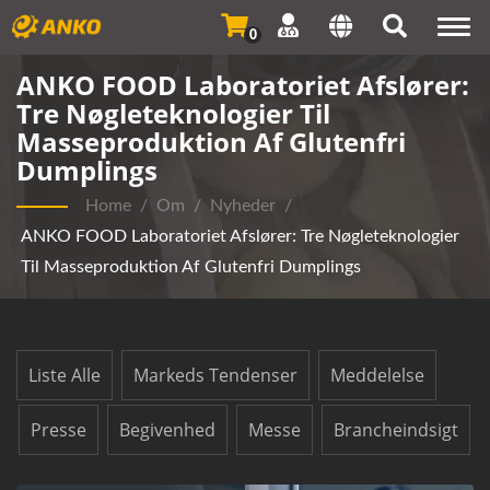
Togg
0
navi
ANKO FOOD Laboratoriet Afslører:
Tre Nøgleteknologier Til
Masseproduktion Af Glutenfri
Dumplings
Home
/
Om
/
Nyheder
/
ANKO FOOD Laboratoriet Afslører: Tre Nøgleteknologier
Til Masseproduktion Af Glutenfri Dumplings
Liste Alle
Markeds Tendenser
Meddelelse
Presse
Begivenhed
Messe
Brancheindsigt