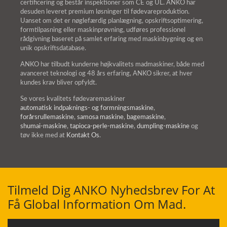
certificering og består inspektioner som CE og UL. ANKO har
desuden leveret premium løsninger til fødevareproduktion.
Uanset om det er nøglefærdig planlægning, opskriftsoptimering,
formtilpasning eller maskinprøvning, udføres professionel
rådgivning baseret på samlet erfaring med maskinbygning og en
unik opskriftsdatabase.
ANKO har tilbudt kunderne højkvalitets madmaskiner, både med
avanceret teknologi og 48 års erfaring, ANKO sikrer, at hver
kundes krav bliver opfyldt.
Se vores kvalitets fødevaremaskiner
automatisk indpaknings- og formningsmaskine
,
forårsrullemaskine
,
samosa maskine
,
bagemaskine
,
shumai-maskine
,
tapioca-perle-maskine
,
dumpling-maskine
og
tøv ikke med at
Kontakt Os
.
Tilmeld Dig ANKO Nyhedsbrev For At
Få Global Information Om Mad.