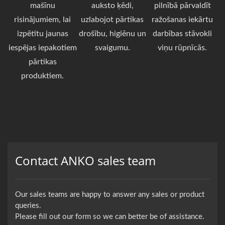
mašīnu
auksto ķēdi,
pilnībā pārvaldīt
risinājumiem, lai
uzlabojot pārtikas
ražošanas iekārtu
izpētītu jaunas
drošību, higiēnu un
darbības stāvokli
iespējas iepakotiem
svaigumu.
viņu rūpnīcās.
pārtikas
produktiem.