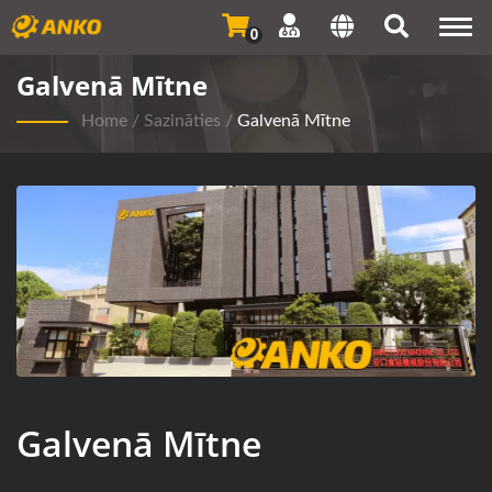
Togg
0
navi
Galvenā Mītne
Home
/
Sazināties
/
Galvenā Mītne
Galvenā Mītne