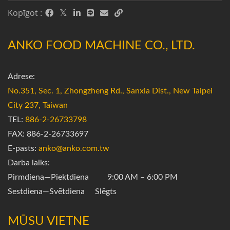
Kopīgot :
ANKO FOOD MACHINE CO., LTD.
Adrese:
No.351, Sec. 1, Zhongzheng Rd., Sanxia Dist., New Taipei
City 237, Taiwan
TEL:
886-2-26733798
FAX: 886-2-26733697
E-pasts:
anko@anko.com.tw
Darba laiks:
Pirmdiena—Piektdiena 9:00 AM – 6:00 PM
Sestdiena—Svētdiena Slēgts
MŪSU VIETNE