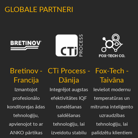
GLOBALE PARTNERI
Bretinov -
CTi Process -
Fox-Tech -
Francija
Dānija
Taivāna
Izmantojot
Integrējot augstas
Ieviešot modernu
profesionālo
efektivitātes IQF
temperatūras un
konditorejas ādas
tunelēšanas
mitruma inteliģento
tehnoloģiju,
saldēšanas
uzraudzības
apvienojot to ar
tehnoloģiju, lai
tehnoloģiju, lai
ANKO pārtikas
izveidotu stabilu
palīdzētu klientiem