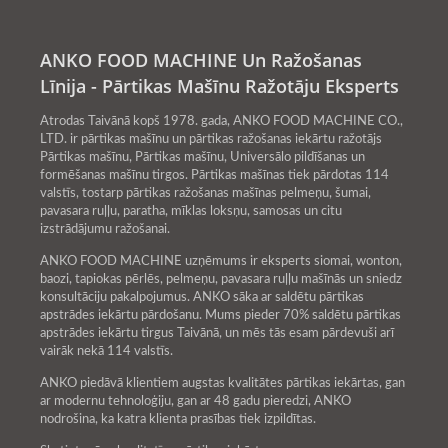
ANKO FOOD MACHINE Un Ražošanas
Līnija - Pārtikas Mašīnu Ražotāju Eksperts
Atrodas Taivānā kopš 1978. gada, ANKO FOOD MACHINE CO.,
LTD. ir pārtikas mašīnu un pārtikas ražošanas iekārtu ražotājs
Pārtikas mašīnu, Pārtikas mašīnu, Universālo pildīšanas un
formēšanas mašīnu tirgos. Pārtikas mašīnas tiek pārdotas 114
valstīs, tostarp pārtikas ražošanas mašīnas pelmeņu, šumai,
pavasara ruļļu, paratha, mīklas loksņu, samosas un citu
izstrādājumu ražošanai.
ANKO FOOD MACHINE uzņēmums ir eksperts siomai, wonton,
baozi, tapiokas pērlēs, pelmeņu, pavasara ruļļu mašīnās un sniedz
konsultāciju pakalpojumus. ANKO sāka ar saldētu pārtikas
apstrādes iekārtu pārdošanu. Mums pieder 70% saldētu pārtikas
apstrādes iekārtu tirgus Taivānā, un mēs tās esam pārdevuši arī
vairāk nekā 114 valstīs.
ANKO piedāvā klientiem augstas kvalitātes pārtikas iekārtas, gan
ar modernu tehnoloģiju, gan ar 48 gadu pieredzi, ANKO
nodrošina, ka katra klienta prasības tiek izpildītas.