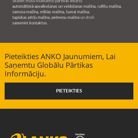
Skatiet mūsu kvalitatīvo pārtikas iekārtu
automātiskā apvalkošanas un veidošanas mašīna
,
rullīšu mašīna
,
samosa mašīna
,
mīklas mašīna
,
šumai mašīna
,
tapiokas pērļu mašīna
,
pelmeņu mašīna
un droši
saņemiet kontaktus
.
Pieteikties ANKO Jaunumiem, Lai
Saņemtu Globālu Pārtikas
Informāciju.
PIETEIKTIES