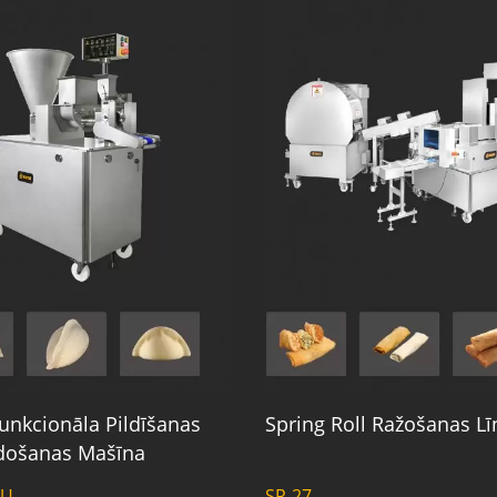
unkcionāla Pildīšanas
Spring Roll Ražošanas Lī
došanas Mašīna
0U
SR-27