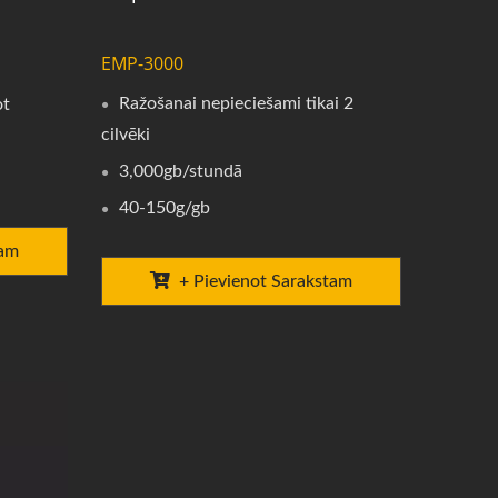
EMP-3000
Ražošanai nepieciešami tikai 2
ot
cilvēki
3,000gb/stundā
40-150g/gb
tam
+ Pievienot Sarakstam