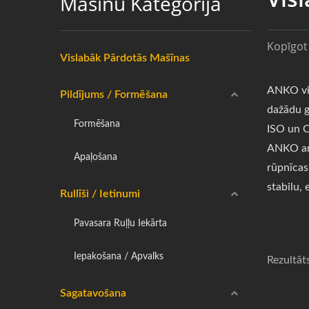
Mašīnu Kategorija
Kopīgot 
Vislabāk Pārdotās Mašīnas
ANKO vis
Pildījums / Formēšana
dažādu g
Formēšana
ISO un C
ANKO arī
Apaļošana
rūpnīcas
stabilu, 
Rullīši / Ietinumi
Pavasara Ruļļu Iekārta
Iepakošana / Apvalks
Rezultāt
Sagatavošana