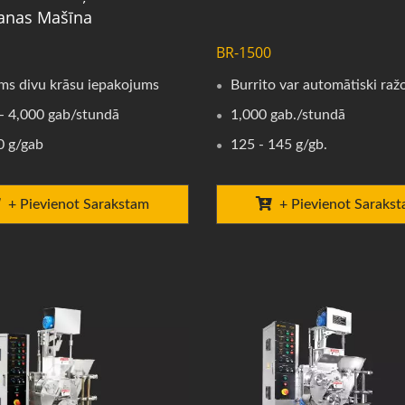
anas Mašīna
BR-1500
ms divu krāsu iepakojums
Burrito var automātiski raž
- 4,000 gab/stundā
1,000 gab./stundā
0 g/gab
125 - 145 g/gb.
+ Pievienot Sarakstam
+ Pievienot Saraks