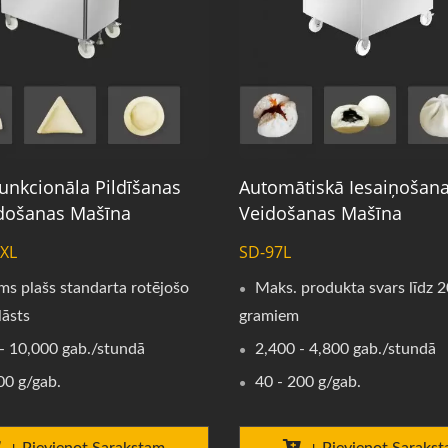
unkcionāla Pildīšanas
Automātiskā Iesaiņošan
došanas Mašīna
Veidošanas Mašīna
XL
SD-97L
ms plašs standarta rotējošo
Maks. produkta svars līdz 
lāsts
gramiem
- 10,000 gab./stundā
2,400 - 4,800 gab./stundā
00 g/gab.
40 - 200 g/gab.