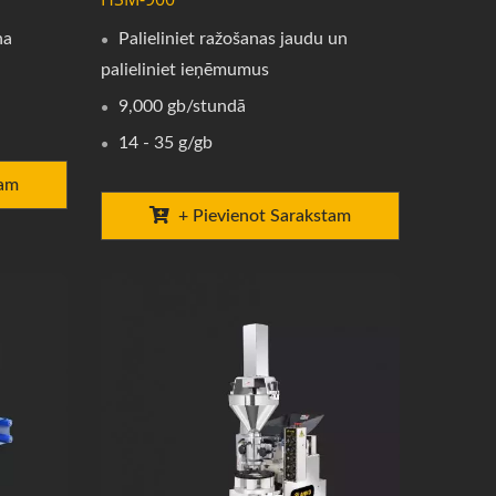
na
Palieliniet ražošanas jaudu un
palieliniet ieņēmumus
9,000 gb/stundā
14 - 35 g/gb
tam
+ Pievienot Sarakstam