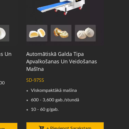
as Un
Automātiskā Galda Tipa
Apvalkošanas Un Veidošanas
Mašīna
SD-97SS
200
Viskompaktākā mašīna
600 - 3,600 gab./stundā
10 - 60 g/gab.
+ Pievienot Sarakstam