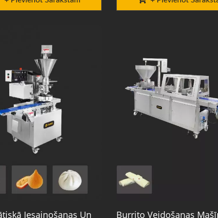
+ Pievienot Sarakstam
+ Pievienot Saraks
tiskā Iesaiņošanas Un
Burrito Veidošanas Mašī