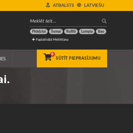
ATBALSTS
LATVIEŠU
Pīrādziņi
Šumai
Rullīši
Lumpia
Bao
Paplašinātā Meklēšana
0
IES
SŪTĪT PIEPRASĪJUMU
i.