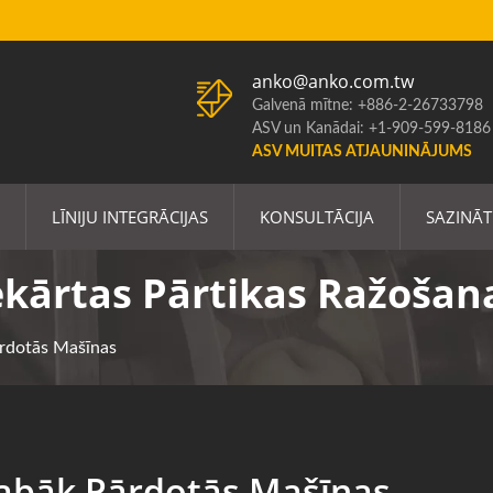
anko@anko.com.tw
Galvenā mītne: +886-2-26733798
ASV un Kanādai: +1-909-599-8186
ASV MUITAS ATJAUNINĀJUMS
LĪNIJU INTEGRĀCIJAS
KONSULTĀCIJA
SAZINĀT
ekārtas Pārtikas Ražošana
ārdotās Mašīnas
labāk Pārdotās Mašīnas