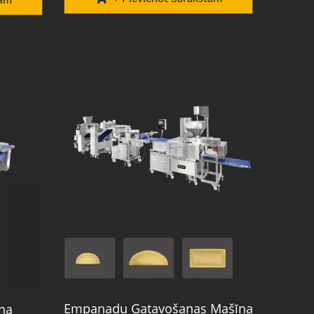
tam
Empanadu Gatavošanas Mašīna
na