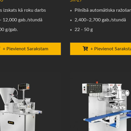
s izskats kā roku darbs
Pilnībā automātiska ražoša
- 12,000 gab./stundā
2,400–2,700 gab./stundā
00 g/gab.
22 - 50 g
+ Pievienot Sarakstam
+ Pievienot Saraks