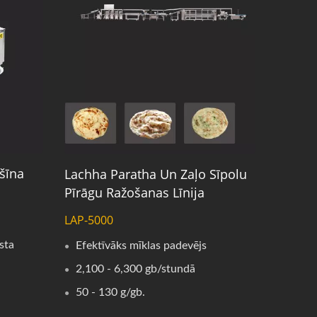
šīna
Lachha Paratha Un Zaļo Sīpolu
Pīrāgu Ražošanas Līnija
LAP-5000
sta
Efektīvāks mīklas padevējs
2,100 - 6,300 gb/stundā
50 - 130 g/gb.