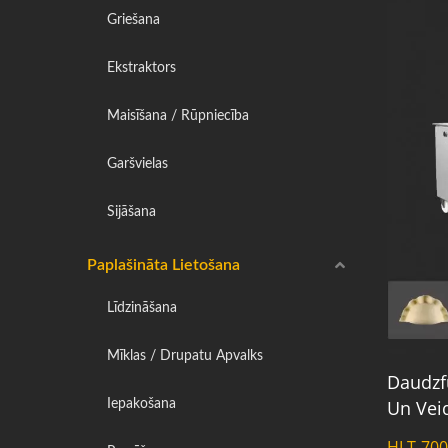
Griešana
Ekstraktors
Maisīšana / Rūpniecība
Garšvielas
Sijāšana
Paplašināta Lietošana
Līdzināšana
Mīklas / Drupatu Apvalks
Daudzf
Un Vei
Iepakošana
HLT-70