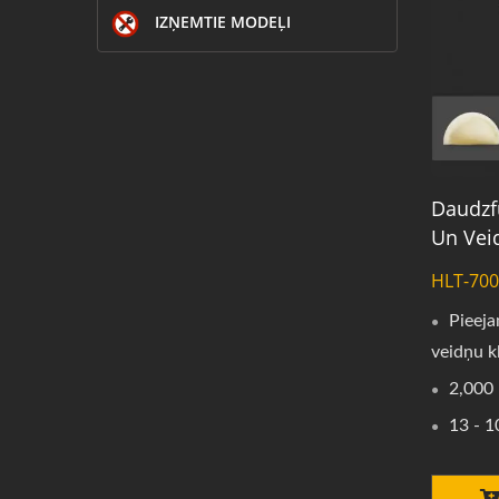
IZŅEMTIE MODEĻI
Daudzf
Un Vei
HLT-700
Pieeja
veidņu k
2,000 
13 - 1