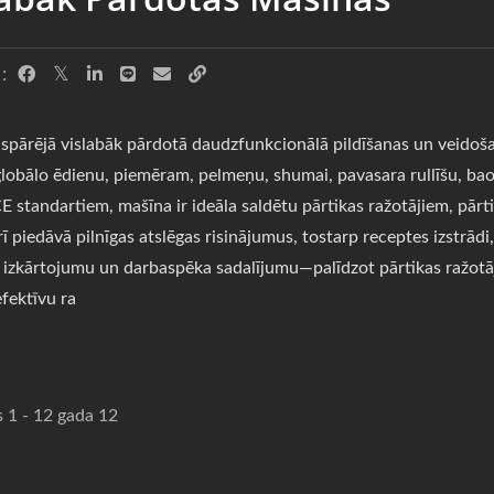
:
pārējā vislabāk pārdotā daudzfunkcionālā pildīšanas un veidoša
lobālo ēdienu, piemēram, pelmeņu, shumai, pavasara rullīšu, bao, 
E standartiem, mašīna ir ideāla saldētu pārtikas ražotājiem, pār
 piedāvā pilnīgas atslēgas risinājumus, tostarp receptes izstrādi
 izkārtojumu un darbaspēka sadalījumu—palīdzot pārtikas ražotājie
efektīvu ra
s 1 - 12 gada 12