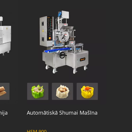
nija
Automātiskā Shumai Mašīna
HSM-900