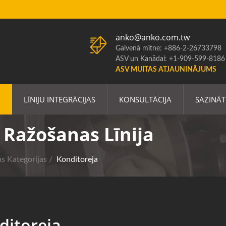
anko@anko.com.tw
Galvenā mītne: +886-2-26733798
ASV un Kanādai: +1-909-599-8186
ASV MUITAS ATJAUNINĀJUMS
LĪNIJU INTEGRĀCIJAS
KONSULTĀCIJA
SAZINĀT
Ražošanas Līnija
as Kategorijas
/
Konditoreja
ditoreja