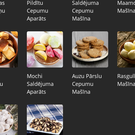
as
Pildītu
Saldējuma
Maamo
ņu
Cepumu
Cepumu
Mašīn
Aparāts
Mašīna
Mochi
Auzu Pārslu
Rasgul
u
Saldējuma
Cepumu
Mašīn
Aparāts
Mašīna