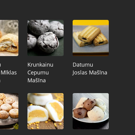
u
Krunkainu
Datumu
 Mīklas
Cepumu
Joslas Mašīna
a
Mašīna