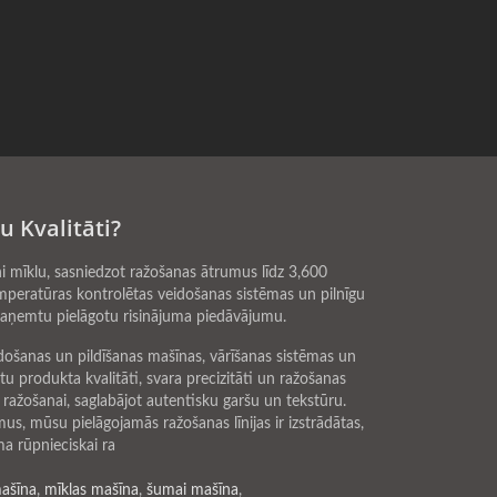
 Kvalitāti?
 mīklu, sasniedzot ražošanas ātrumus līdz 3,600
emperatūras kontrolētas veidošanas sistēmas un pilnīgu
 saņemtu pielāgotu risinājuma piedāvājumu.
došanas un pildīšanas mašīnas, vārīšanas sistēmas un
tu produkta kvalitāti, svara precizitāti un ražošanas
ražošanai, saglabājot autentisku garšu un tekstūru.
, mūsu pielāgojamās ražošanas līnijas ir izstrādātas,
a rūpnieciskai ra
ašīna
,
mīklas mašīna
,
šumai mašīna
,