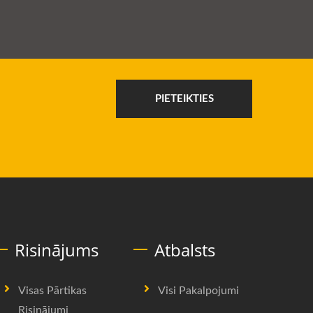
PIETEIKTIES
Risinājums
Atbalsts
Visas Pārtikas
Visi Pakalpojumi
Risinājumi