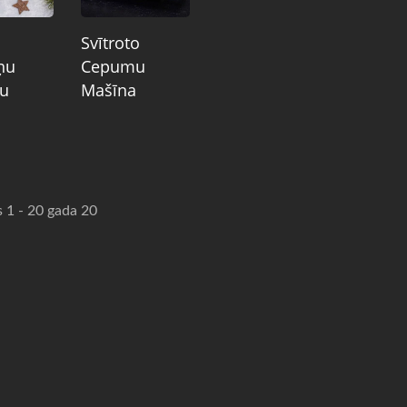
Svītroto
ņu
Cepumu
u
Mašīna
s 1 - 20 gada 20