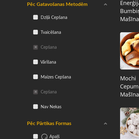
Enerģij
Pēc Gatavošanas Metodēm
Bumbi
Mašīna
Dziļā Cepšana
Tvaicēšana
Cepšana
Vārīšana
Mochi
Maizes Cepšana
Cepum
Cepšana
Mašīna
Nav Nekas
Pēc Pārtikas Formas
Apaļš