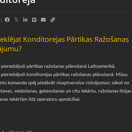
:
eklējat Konditorejas Pārtikas Ražošanas
ājumu?
pieredzējuši pārtikas ražošanas plānošanā Latīņamerikā.
pieredzējuši konditorejas pārtikas ražošanas plānošanā. Mūsu
ntu komanda spēj piedāvāt visaptverošus risinājumus; sākot no
šanas, veidošanas, gatavošanas un citu iekārtu, ražošanas līnija
anas iekārtām līdz operatoru apmācībai.