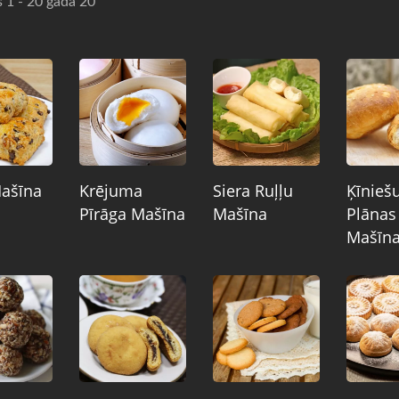
s 1 - 20 gada 20
ašīna
Krējuma
Siera Ruļļu
Ķīnieš
Pīrāga Mašīna
Mašīna
Plānas
Mašīn