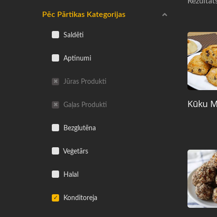
Rezultāt
Pēc Pārtikas Kategorijas
Saldēti
Aptinumi
Jūras Produkti
Kūku M
Gaļas Produkti
Bezglutēna
Veģetārs
Halal
Konditoreja