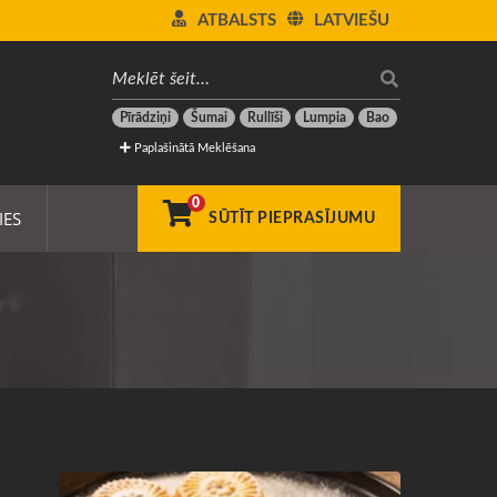
ATBALSTS
LATVIEŠU
Pīrādziņi
Šumai
Rullīši
Lumpia
Bao
Paplašinātā Meklēšana
0
IES
SŪTĪT PIEPRASĪJUMU