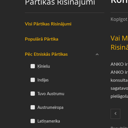
Pārtikas Risinājumi
Kopīgot 
Visi Pārtikas Risinājumi
Vai M
Populārā Pārtika
Risin
Pēc Etniskās Pārtikas
ANKO ir 
Ķīniešu
ANKO ir 
Indijas
konsulta
sagatavo
Tuvo Austrumu
pielāgoš
Austrumeiropa
Latīņamerika