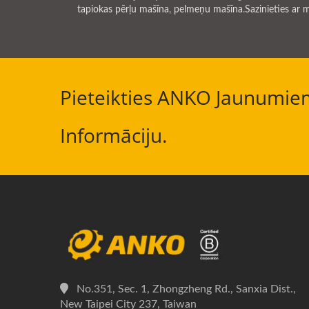
tapiokas pērļu mašīna
,
pelmeņu mašīna
.
Sazinieties ar
Pieteikties ANKO Jaunumiem
Informāciju.
No.351, Sec. 1, Zhongzheng Rd., Sanxia Dist.,
New Taipei City 237, Taiwan