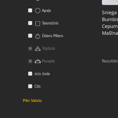
Apaļa
Sniega
Bumbi
Taisnstūris
Cepum
Mašīna
Ūdens Piliens
Trijstūris
Rezultāt
Pusaplis
Josla
Cits
Pēc Valsts