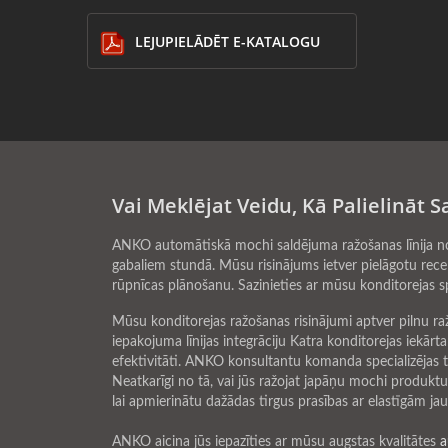
LEJUPIELĀDĒT E-KATALOGU
Vai Meklējat Veidu, Kā Palielināt
ANKO automātiskā mochi saldējuma ražošanas līnija no
gabaliem stundā. Mūsu risinājums ietver pielāgotu rece
rūpnīcas plānošanu. Sazinieties ar mūsu konditorejas s
Mūsu konditorejas ražošanas risinājumi aptver pilnu ra
iepakojuma līnijas integrāciju Katra konditorejas iekārt
efektivitāti. ANKO konsultantu komanda specializējas t
Neatkarīgi no tā, vai jūs ražojat japāņu mochi produkt
lai apmierinātu dažādas tirgus prasības ar elastīgām j
ANKO aicina jūs iepazīties ar mūsu augstas kvalitātes
a