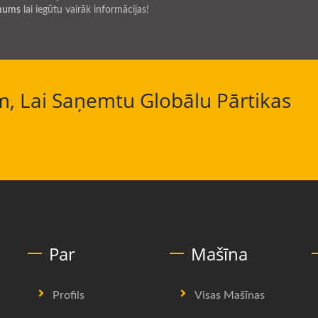
 mums
lai iegūtu vairāk informācijas!
, Lai Saņemtu Globālu Pārtikas
Par
Mašīna
Profils
Visas Mašīnas