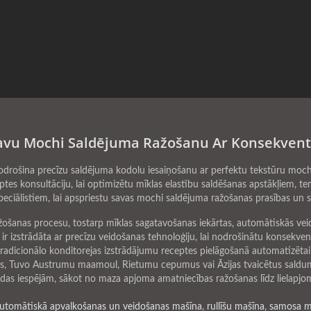
 Savu Mochi Saldējuma Ražošanu Ar Konsekventu
drošina precīzu saldējuma kodolu iesaiņošanu ar perfektu tekstūru mochi
ptes konsultāciju, lai optimizētu mīklas elastību saldēšanas apstākļiem, t
peciālistiem, lai apspriestu savas mochi saldējuma ražošanas prasības un
žošanas procesu, tostarp mīklas sagatavošanas iekārtas, automātiskās vei
a ir izstrādāta ar precīzu veidošanas tehnoloģiju, lai nodrošinātu konsekven
radicionālo konditorejas izstrādājumu receptes pielāgošanā automatizētai 
us, Tuvo Austrumu maamoul, Rietumu cepumus vai Āzijas tvaicētus saldumus
audas iespējām, sākot no maza apjoma amatniecības ražošanas līdz lielapjom
utomātiskā apvalkošanas un veidošanas mašīna
,
rullīšu mašīna
,
samosa m