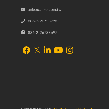
anko@anko.com.tw
886-2-26733798
886-2-26733697