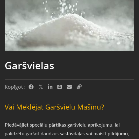
Garšvielas
Kopīgot :
Vai Meklējat Garšvielu Mašīnu?
Piedāvājiet speciālu pārtikas garšvielu aprīkojumu, lai
palīdzētu garšot daudzus sastāvdaļas vai maisīt pildījumu,