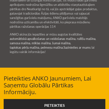
materiāliem un izturīgas konstrukcijas, šis industriālais garšvielu
aprīkojums nodrošina ilgmūžību un atbilstību starptautiskajiem
pārtikas dro Neatkarīgi no tā, vai jūs apstrādājat gaļas produktus,
gatavojat tradicionālas Āzijas ēdienu pildījumus vai sajaucat
sarežģītas garšvielu maisījumu, ANKO garšvielu maisītājs
nodrošina uzticamību un efektivitāti, ko pieprasa mūsdienu
pārtikas ražošanas operācijas 114
ANKO aicina jūs iepazīties ar mūsu augstas kvalitātes
automātiskā apvalkošanas un veidošanas mašīna
,
rullīšu mašīna
,
samosa mašīna
,
mīklas mašīna
,
šumai mašīna
,
tapiokas pērļu mašīna
,
pelmeņu mašīna
.
Sazinieties ar mums
lai
iegūtu vairāk informācijas!
Pieteikties ANKO Jaunumiem, Lai
Saņemtu Globālu Pārtikas
Informāciju.
PIETEIKTIES