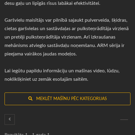
desu gaļu un lipīgās rīsus labākai efektivitātei.
Garšvielu maisītājs var pilnībā sajaukt pulverveida, šķidras,
cietas garšvielas un sastāvdaļas ar pulksteņrādītāja virzienā
un pretēji pulksteņrādītāja virzienam. Arī izkraušanas
mehānisms atvieglo sastāvdaļu noņemšanu. ARM sērija ir
pieejama vairākos jaudas modeļos.
Lai iegūtu papildu informāciju un mašīnas video, lūdzu,
noklikšķiniet uz zemāk esošajām saitēm.
MEKLĒT MAŠĪNU PĒC KATEGORIJAS