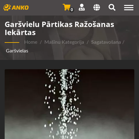
Togg
0
navi
Garšvielu Pārtikas Ražošanas
Iekārtas
Home
/
Mašīnu Kategorija
/
Sagatavošana
/
Garšvielas