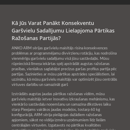
Kā Jūs Varat Panākt Konsekventu
Garšvielu Sadalījumu Lielapjoma Pārtikas
Ražošanas Partijās?
ANKO ARM sērijas garšvielu maisītājs risina konsekvences
problēmas ar programmējamu divvirzienu rotāciju, kas nodrošina
vienmērīgu garšvielu sadalījumu visā jūsu sastāvdaļās. Mūsu
rūpnieciskā līmeņa iekārtas spēj apstrādāt augstas ražošanas
prasības, vienlaikus saglabājot precīzus garšas profilus partija pēc
partijas. Sazinieties ar mūsu pārtikas apstrādes speciālistiem, lai
uzzinātu, kā mūsu garšvielu maisītājs var optimizēt jūsu centrālās
virtuves darbību un samazināt garš
Izstrādāts augstas jaudas pārtikas ražošanas vidēm, mūsu
garšvielu maisītājs ietver inovatīvu izkraušanas mehānismu, kas
vienkāršo sastāvdaļu noņemšanu un samazina dīkstāves laiku
starp Pieejams vairākos jaudas modeļos, tostarp 60 kg
konfigurācijā, ARM sērija pielāgojas dažādiem ražošanas
apjomiem, sākot no vidēja izmēra uzņēmumiem līdz lielām
centrālajām virtuvēm. Izgatavots no pārtikas kvalitātes