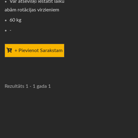
Var atsevišķi iestatīt laiku
abām rotācijas virzieniem
60 kg
-
+ Pievienot Sarakstam
Rezultāts 1 - 1 gada 1