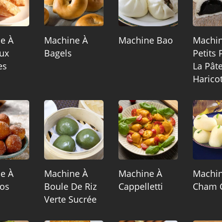
e À
Machine À
Machine Bao
Machin
Aux
Bagels
Petits 
es
La Pât
Harico
e À
Machine À
Machine À
Machi
os
Boule De Riz
Cappelletti
Cham 
Verte Sucrée