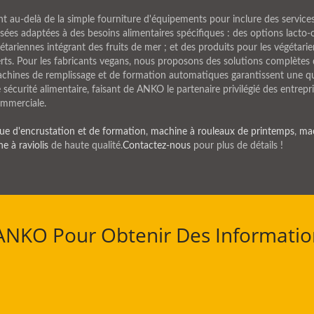
ont au-delà de la simple fourniture d'équipements pour inclure des servi
sées adaptées à des besoins alimentaires spécifiques : des options lacto
cétariennes intégrant des fruits de mer ; et des produits pour les végéta
erts. Pour les fabricants vegans, nous proposons des solutions complètes 
chines de remplissage et de formation automatiques garantissent une qua
curité alimentaire, faisant de ANKO le partenaire privilégié des entrepri
ommerciale.
e d'encrustation et de formation
,
machine à rouleaux de printemps
,
mac
e à raviolis
de haute qualité.
Contactez-nous
pour plus de détails !
 ANKO Pour Obtenir Des Informatio