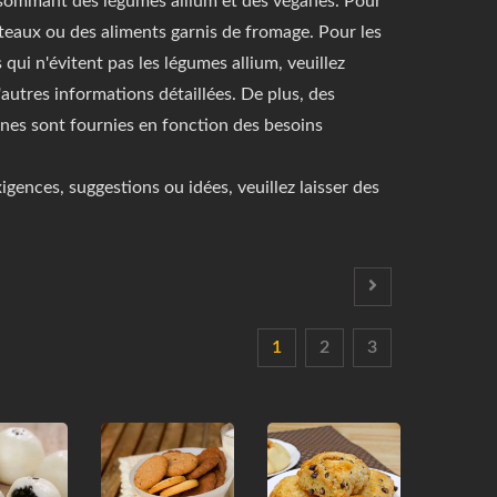
onsommant des légumes allium et des véganes. Pour
gâteaux ou des aliments garnis de fromage. Pour les
 qui n'évitent pas les légumes allium, veuillez
'autres informations détaillées. De plus, des
anes sont fournies en fonction des besoins
xigences, suggestions ou idées, veuillez laisser des
1
2
3