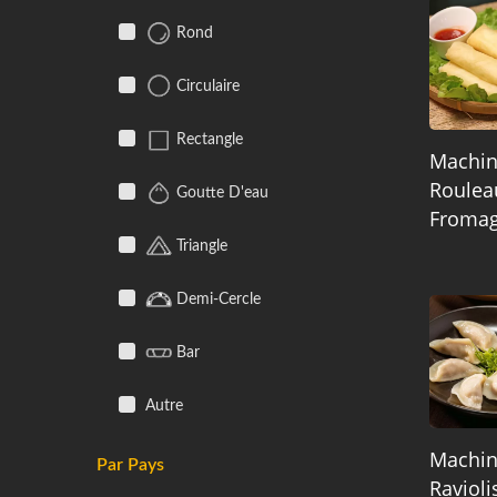
Rond
Circulaire
Rectangle
Machin
Roulea
Goutte D'eau
Froma
Triangle
Demi-Cercle
Bar
Autre
Machin
Par Pays
Ravioli