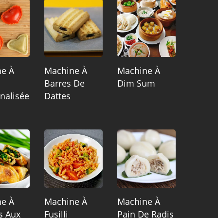
e À
Machine À
Machine À
Barres De
Dim Sum
nalisée
Dattes
e À
Machine À
Machine À
s Aux
Fusilli
Pain De Radis