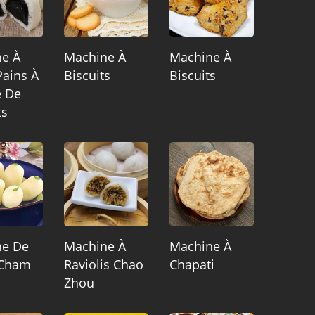
e À
Machine À
Machine À
Pains À
Biscuits
Biscuits
e De
ts
ne De
Machine À
Machine À
Cham
Raviolis Chao
Chapati
Zhou