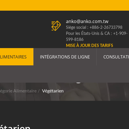
anko@anko.com.tw
Siège social : +886-2-26733798
Pour les États-Unis & CA : +1-909-
599-8186
MISE À JOUR DES TARIFS
AMÉRICAINS
LIMENTAIRES
INTÉGRATIONS DE LIGNE
CONSULTAT
e Production Végétarienn
égorie Alimentaire
/
Végétarien
étarien