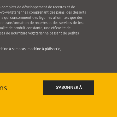
ces complets de développement de recettes et de
-ovo-végétariennes comprenant des pains, des desserts
riens qui consomment des légumes allium tels que des
de transformation de recettes et des services de test
lité de produit constante, une efficacité de
ses de nourriture végétarienne passant de petites
hine à samosas
,
machine à pâtisserie
,
ns
S'ABONNER À