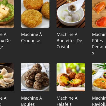
e À
Machine À
Machine À
Machin
ux De
Croquetas
Boulettes De
Pâtes
ge
Cristal
Person
S
e À
Machine À
Machine À
Machin
s
Boules
Falafels
Ravioli