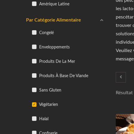
des pesc
Amérique Latine
les lact
pescétari
Par Catégorie Alimentaire
trouver d
Congelé
solution
individue
Enveloppements
Veuillez 
messages
Produits De La Mer
Produits À Base De Viande
Sans Gluten
Résultat
Végétarien
Halal
Confiserie