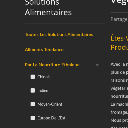
Solutions
Alimentaires
Partager
Toutes Les Solutions Alimentaires
Êtes-
Produ
Aliments Tendance
Avec la 
Par La Nourriture Ethnique
plus de 
Chinois
raisons 
végétari
Indien
nourritu
La machi
Moyen-Orient
fromage,
Europe De L'Est
Nous pro