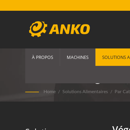
À PROPOS
MACHINES
SOLUTIONS A
Machine Et Ligne D
Home
/
Solutions Alimentaires
/
Par Cat
Vég