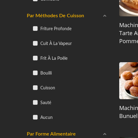
Par Méthodes De Cuisson
Machin
Friture Profonde
Tarte 
Pomm
Cuit À La Vapeur
Frit À La Poêle
Bouilli
Cuisson
Sauté
Machin
Bunuel
Aucun
Par Forme Alimentaire