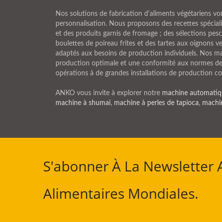
Nos solutions de fabrication d'aliments végétariens v
personnalisation. Nous proposons des recettes spéciali
et des produits garnis de fromage ; des sélections pes
boulettes de poireau frites et des tartes aux oignons v
adaptés aux besoins de production individuels. Nos ma
production optimale et une conformité aux normes de sé
opérations à de grandes installations de production c
ANKO vous invite à explorer notre
machine automatiqu
machine à shumai
,
machine à perles de tapioca
,
machin
S'abonner À La Newsletter
Alimentaires Mondiales.