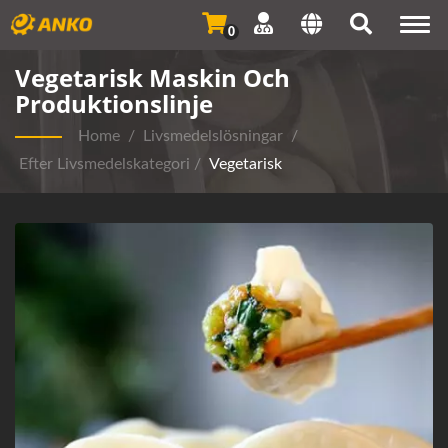
Togg
0
navi
Vegetarisk Maskin Och
Produktionslinje
Home
/
Livsmedelslösningar
/
Efter Livsmedelskategori
/
Vegetarisk