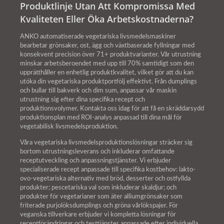
Produktlinje Utan Att Kompromissa Med
Kvaliteten Eller Öka Arbetskostnaderna?
ANKO automatiserade vegetariska livsmedelsmaskiner
bearbetar grönsaker, ost, ägg och växtbaserade fyllningar med
konsekvent precision över 71+ produktvarianter. Vår utrustning
minskar arbetsberoendet med upp till 70% samtidigt som den
upprätthåller en enhetlig produktkvalitet, vilket gör att du kan
utöka din vegetariska produktportfölj effektivt. Från dumplings
och bullar till bakverk och dim sum, anpassar vår maskin
utrustning sig efter dina specifika recept och
produktionsvolymer. Kontakta oss idag för att få en skräddarsydd
produktionsplan med ROI-analys anpassad till dina mål för
vegetabilisk livsmedelsproduktion.
Våra vegetariska livsmedelsproduktionslösningar sträcker sig
bortom utrustningsleverans och inkluderar omfattande
receptutveckling och anpassningstjänster. Vi erbjuder
specialiserade recept anpassade till specifika kostbehov: lakto-
ovo-vegetariska alternativ med bröd, desserter och ostfyllda
produkter; pescetariska val som inkluderar skaldjur; och
produkter för vegetarianer som äter alliumgrönsaker som
friterade purjolöksdumplings och gröna vårlökspajer. För
veganska tillverkare erbjuder vi kompletta lösningar för
receptförändringar och testtjänster anpassade efter individuella