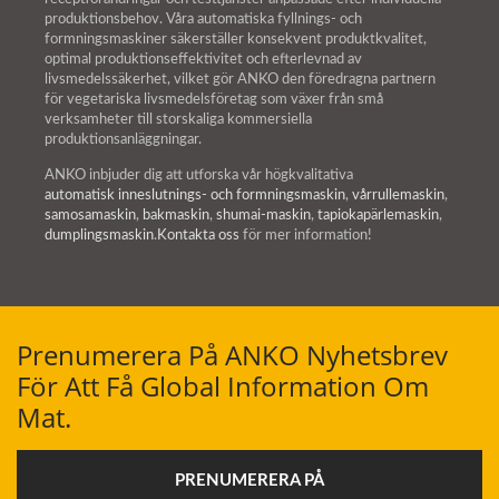
produktionsbehov. Våra automatiska fyllnings- och
formningsmaskiner säkerställer konsekvent produktkvalitet,
optimal produktionseffektivitet och efterlevnad av
livsmedelssäkerhet, vilket gör ANKO den föredragna partnern
för vegetariska livsmedelsföretag som växer från små
verksamheter till storskaliga kommersiella
produktionsanläggningar.
ANKO inbjuder dig att utforska vår högkvalitativa
automatisk inneslutnings- och formningsmaskin
,
vårrullemaskin
,
samosamaskin
,
bakmaskin
,
shumai-maskin
,
tapiokapärlemaskin
,
dumplingsmaskin
.
Kontakta oss
för mer information!
Prenumerera På ANKO Nyhetsbrev
För Att Få Global Information Om
Mat.
PRENUMERERA PÅ