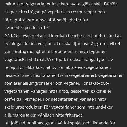
människor vegetarianer inte bara av religiösa skäl. Därför
skapar efterfrågan på vegetariska restauranger och
färdigrätter stora nya affärsmöjligheter för
livsmedelsproducenter.
ANKOs livsmedelsmaskiner kan bearbeta ett brett utbud av
fyllningar, inklusive grönsaker, skaldjur, ost, ägg, etc., vilket
ger företag möjlighet att producera många typer av
vegetariskt fylld mat. Vi erbjuder också många typer av
recept för olika kostbehov för lakto-ovo-vegetarianer,
pescetarianer, flexitarianer (semi-vegetarianer), vegetarianer
som äter alliumgrönsaker och veganer. För lakto-ovo-
vegetarianer, vänligen hitta bröd, desserter, kakor eller
ostfyllda livsmedel. För pescetarianer, vänligen hitta
skaldjursprodukter. För vegetarianer som inte undviker
alliumgrönsaker, vänligen hitta friterade
purjolöksdumplings, gröna vårlökspajer och liknande för