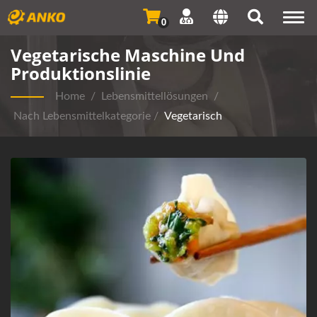
Togg
0
navi
Vegetarische Maschine Und
Produktionslinie
Home
/
Lebensmittellösungen
/
Nach Lebensmittelkategorie
/
Vegetarisch