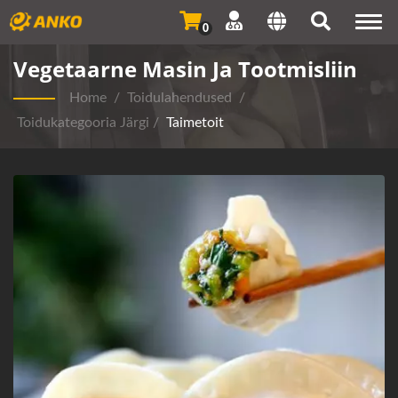
Togg
0
navi
Vegetaarne Masin Ja Tootmisliin
Home
/
Toidulahendused
/
Toidukategooria Järgi
/
Taimetoit