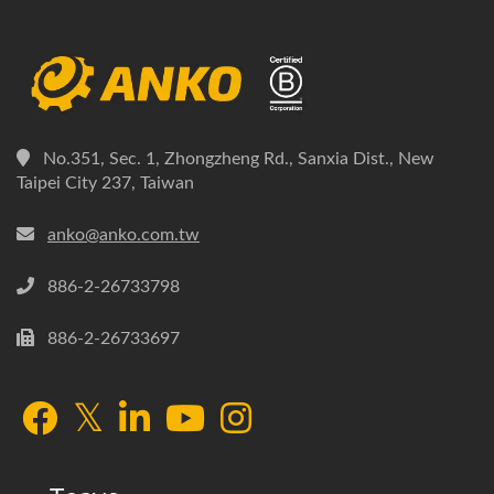
No.351, Sec. 1, Zhongzheng Rd., Sanxia Dist., New
Taipei City 237, Taiwan
anko@anko.com.tw
886-2-26733798
886-2-26733697