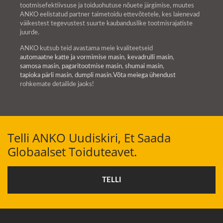
tootmisefektiivsuse ja toiduohutuse nõuete järgimise, muutes
ANKO eelistatud partner taimetoidu ettevõtetele, kes laienevad
väikestest tegevustest suurte kaubanduslike tootmisrajatiste
juurde.
ANKO kutsub teid avastama meie kvaliteetseid
automaatne katte ja vormimise masin
,
kevadrulli masin
,
samosa masin
,
pagaritootmise masin
,
shumai masin
,
tapioka pärli masin
,
dumpli masin
.
Võta meiega ühendust
rohkemate detailide jaoks!
Telli ANKO Uudiskiri, Et Saada
Globaalset Toiduteavet.
TELLI