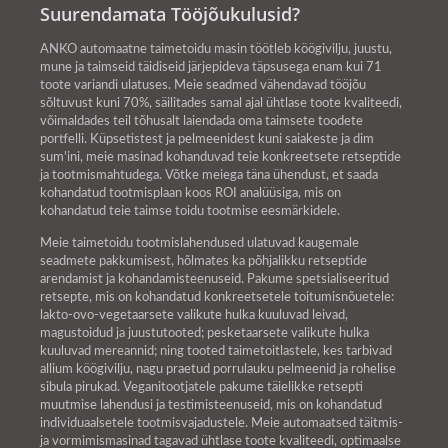
Suurendamata Tööjõukulusid?
ANKO automaatne taimetoidu masin töötleb köögivilju, juustu,
mune ja taimseid täidiseid järjepideva täpsusega enam kui 71
toote variandi ulatuses. Meie seadmed vähendavad tööjõu
sõltuvust kuni 70%, säilitades samal ajal ühtlase toote kvaliteedi,
võimaldades teil tõhusalt laiendada oma taimsete toodete
portfelli. Küpsetistest ja pelmeenidest kuni saiakeste ja dim
sum'ini, meie masinad kohanduvad teie konkreetsete retseptide
ja tootmismahtudega. Võtke meiega täna ühendust, et saada
kohandatud tootmisplaan koos ROI analüüsiga, mis on
kohandatud teie taimse toidu tootmise eesmärkidele.
Meie taimetoidu tootmislahendused ulatuvad kaugemale
seadmete pakkumisest, hõlmates ka põhjalikku retseptide
arendamist ja kohandamisteenuseid. Pakume spetsialiseeritud
retsepte, mis on kohandatud konkreetsetele toitumisnõuetele:
lakto-ovo-vegetaarsete valikute hulka kuuluvad leivad,
magustoidud ja juustutooted; pesketaarsete valikute hulka
kuuluvad mereannid; ning tooted taimetoitlastele, kes tarbivad
allium köögivilju, nagu praetud porrulauku pelmeenid ja rohelise
sibula pirukad. Veganitootjatele pakume täielikke retsepti
muutmise lahendusi ja testimisteenuseid, mis on kohandatud
individuaalsetele tootmisvajadustele. Meie automaatsed täitmis-
ja vormimismasinad tagavad ühtlase toote kvaliteedi, optimaalse