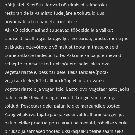
põhjustel. Seetõttu loovad nõudmised taimetoidu
restoranide ja valmistoitude järele tohutuid uusi
ärivõimalusi toiduainete tootjatele.
ANKO toidumasinad suudavad töödelda laia valikut
täidiseid, sealhulgas köögivilju, mereande, juustu, mune jne,
pakkudes ettevõtetele võimalust toota mitmesuguseid
taimetoitlaste täidetud toite. Pakume ka palju erinevaid
retsepte erinevate toitumisnõuete jaoks lakto-ovo-
vegetaarlastele, peskitaridele, fleksitaridele (pool-
vegetaaridele), kõiki allium köögivilju tarbivatele
vegetaarlastele ja veganitele. Lacto-ovo-vegetaarlaste jaoks
palun leidke leivad, magustoidud, koogid või juustuga
toidud. Pescetaaridele, palun leidke mereandide tooted.
Köögiviljakasvatajate jaoks, kes ei väldi alliumi köögivilju,
palun leidke praetud porrulaugu pelmeenid, rohelise sibula
pirukad ja sarnased tooted üksikasjaliku teabe saamiseks.